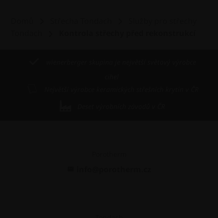
Domů
Střecha Tondach
Služby pro střechy
Tondach
Kontrola střechy před rekonstrukcí
wienerberger skupina je největší světový výrobce
cihel
Největší výrobce keramických střešních krytin v ČR
Deset výrobních závodů v ČR
Porotherm
info@porotherm.cz
Tondach