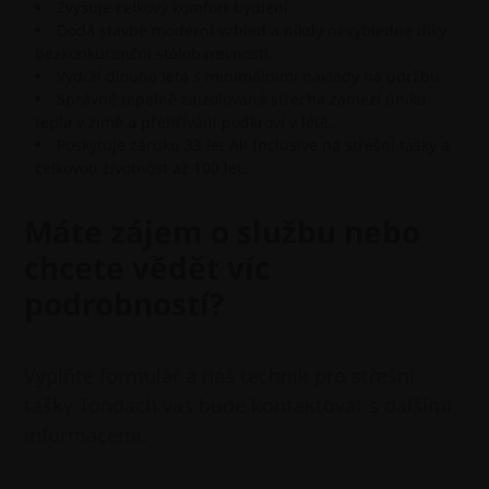
Zvyšuje celkový komfort bydlení.
Dodá stavbě moderní vzhled a nikdy nevybledne díky
bezkonkurenční stálobarevnosti.
Vydrží dlouhá léta s minimálními náklady na údržbu.
Správně tepelně zaizolovaná střecha zamezí úniku
tepla v zimě a přehřívání podkroví v létě.
Poskytuje záruku 33 let All Inclusive na střešní tašky a
celkovou životnost až 100 let.
Máte zájem o službu nebo
chcete vědět víc
podrobností?
Vyplňte formulář a náš technik pro střešní
tašky Tondach vás bude kontaktovat s dalšími
informacemi.