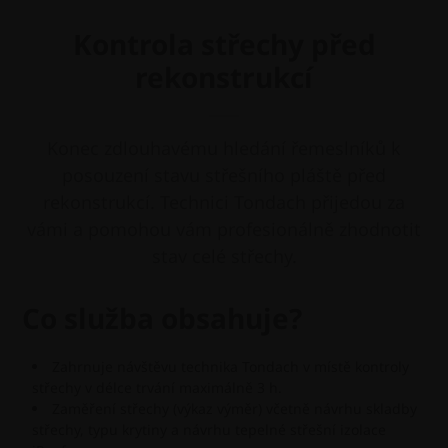
Kontrola střechy před
rekonstrukcí
Konec zdlouhavému hledání řemeslníků k
posouzení stavu střešního pláště před
rekonstrukcí. Technici Tondach přijedou za
vámi a pomohou vám profesionálně zhodnotit
stav celé střechy.
Co služba obsahuje?
Zahrnuje návštěvu technika Tondach v místě kontroly
střechy v délce trvání maximálně 3 h.
Zaměření střechy (výkaz výměr) včetně návrhu skladby
střechy, typu krytiny a návrhu tepelné střešní izolace