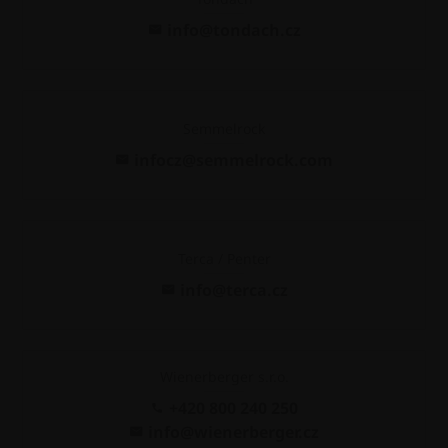
info@tondach.cz
Semmelrock
infocz@semmelrock.com
Terca / Penter
info@terca.cz
Wienerberger s.r.o.
+420 800 240 250
info@wienerberger.cz