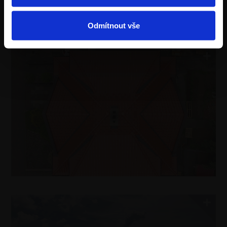
E-mail:
libor.michalcik@wienerberger.com
Telefon: 727 984 464
Odmítnout vše