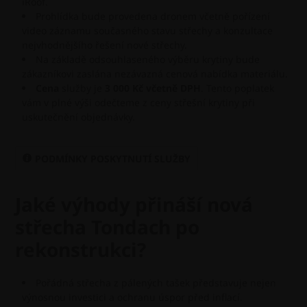
iRoof.
Prohlídka bude provedena dronem včetně pořízení
video záznamu současného stavu střechy a konzultace
nejvhodnějšího řešení nové střechy.
Na základě odsouhlaseného výběru krytiny bude
zákazníkovi zaslána nezávazná cenová nabídka materiálu.
Cena
služby je
3 000 Kč včetně DPH
. Tento poplatek
vám v plné výši odečteme z ceny střešní krytiny při
uskutečnění objednávky.
PODMÍNKY POSKYTNUTÍ SLUŽBY
Jaké výhody přináší nová
střecha Tondach po
rekonstrukci?
Pořádná střecha z pálených tašek představuje nejen
výnosnou investici a ochranu úspor před inflací.