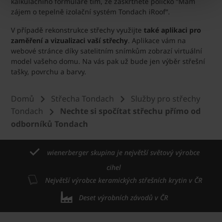
kalkulačního formuláře tím, že zaškrtnete políčko “Mám
zájem o tepelně izolační systém Tondach iRoof“.
V případě rekonstrukce střechy využijte
také aplikaci pro
zaměření a vizualizaci vaší střechy
. Aplikace vám na
webové stránce díky satelitním snímkům zobrazí virtuální
model vašeho domu. Na vás pak už bude jen výběr střešní
tašky, povrchu a barvy.
Domů
Střecha Tondach
Služby pro střechy
Tondach
Nechte si spočítat střechu přímo od
odborníků Tondach
wienerberger skupina je největší světový výrobce
cihel
Největší výrobce keramických střešních krytin v ČR
Deset výrobních závodů v ČR