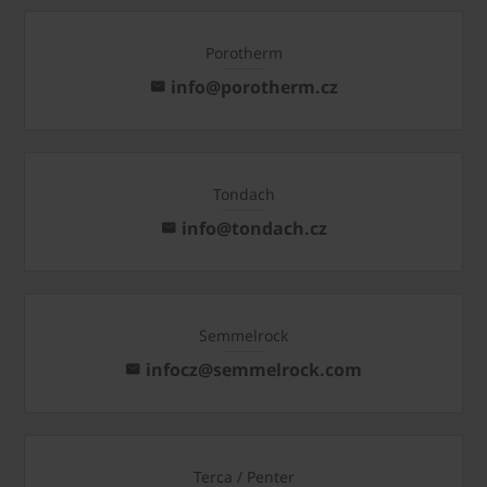
Porotherm
info@porotherm.cz
Tondach
info@tondach.cz
Semmelrock
infocz@semmelrock.com
Terca / Penter