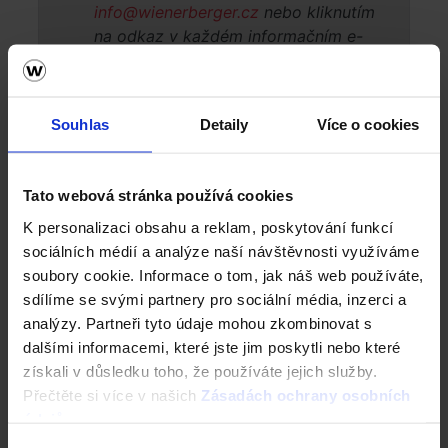
Souhlas
Detaily
Více o cookies
Tato webová stránka používá cookies
K personalizaci obsahu a reklam, poskytování funkcí
sociálních médií a analýze naší návštěvnosti využíváme
soubory cookie. Informace o tom, jak náš web používáte,
sdílíme se svými partnery pro sociální média, inzerci a
analýzy. Partneři tyto údaje mohou zkombinovat s
Výhody pálených tašek Tondach
dalšími informacemi, které jste jim poskytli nebo které
získali v důsledku toho, že používáte jejich služby.
Tondach podporuje
pořádné rekonstrukce střechy
, a proto
Přečtěte si více v našich
Zásadách ochrany osobních
nabízí vybrané modely tašek za celoročně výhodné ceny.
údajů
.
Hledáte univerzální tašku? Zvolte
Sensaton 11
s nízkou