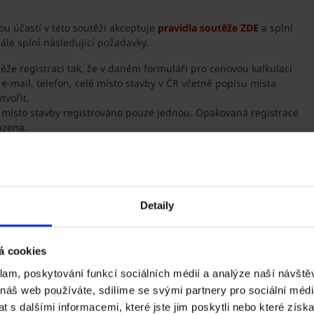
u účastí v této soutěži akceptuje
pravidla soutěže ZDE
a splní
le splní následující požadavky.
ěže registraci tak, že v daném formuláři pro cenovou kalkulaci
 e-mail, telefon, celé místo stavby v ČR včetně popisu místa
tvořit.
místo stavby registrováno pouze jednou. Opakovaná registrace
azena.
inného domu nebo rekonstrukci stavby rodinného domu.
 se slevou 30 % na nákup základní střešní krytiny Tondach.
- 31. 3. 2026
.
Detaily
těže či celou soutěž zrušit bez udání důvodu.
á cookies
klam, poskytování funkcí sociálních médií a analýze naší návšt
 náš web používáte, sdílíme se svými partnery pro sociální média
 s dalšími informacemi, které jste jim poskytli nebo které získa