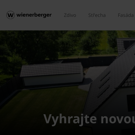
Zdivo
Střecha
Fasáda
Vyhrajte nov