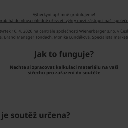
Výherkyni upřímně gratulujeme!
probíhá domluva ohledně převzetí výhry mezi zástupci naší společn
tek 16. 4. 2026 na centrále společnosti Wienerberger s.r.o. v Česk
lda, Brand Manager Tondach, Monika Lundáková, Specialista marketi
Jak to funguje?
Nechte si zpracovat kalkulaci materiálu na vaši
střechu pro zařazení do soutěže
 je soutěž určena?