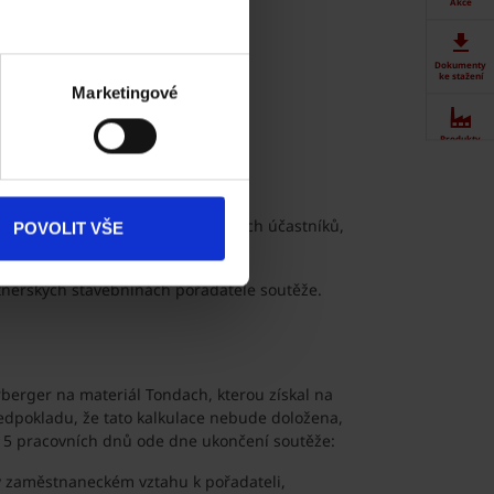
Akce
outěže
Dokumenty
lňky Tondach
:
ke stažení
Marketingové
á úprava);
Produkty
chu 200 m2);
iže je součástí projektu;
Kontakty
kytnut na základě losování ze všech účastníků,
POVOLIT VŠE
registrovali do soutěže.
nerských stavebninách pořadatele soutěže.
rberger na materiál Tondach, kterou získal na
předpokladu, že tato kalkulace nebude doložena,
15 pracovních dnů ode dne ukončení soutěže:
b v zaměstnaneckém vztahu k pořadateli,