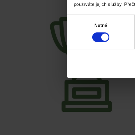
používáte jejich služby. Přeč
Výběr
Nutné
souhlasu