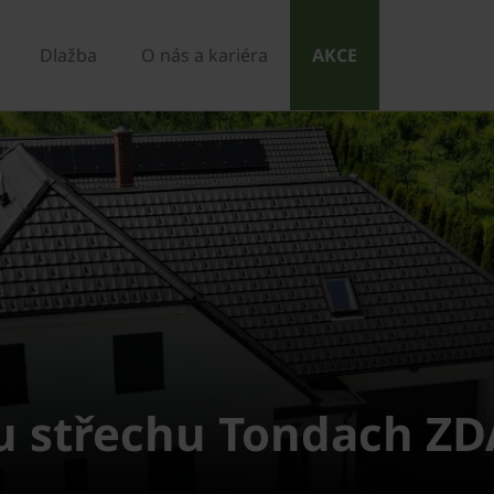
Dlažba
O nás a kariéra
AKCE
ou střechu Tondach 