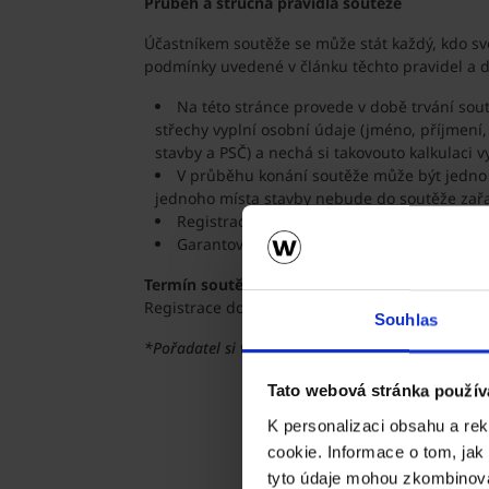
Průběh a stručná pravidla soutěže
Účastníkem soutěže se může stát každý, kdo svo
podmínky uvedené v článku těchto pravidel a dá
Na této stránce provede v době trvání sout
střechy vyplní osobní údaje (jméno, příjmení,
stavby a PSČ) a nechá si takovouto kalkulaci vy
V průběhu konání soutěže může být jedno 
jednoho místa stavby nebude do soutěže zař
Registrace je možná pouze ke stavbě rod
Garantovaným bonusem v soutěži je poukaz
Termín soutěže
Registrace do soutěže probíhá v období
19. 1. 
Souhlas
*Pořadatel si vyhrazuje právo změnit pravidla sou
Tato webová stránka použív
K personalizaci obsahu a re
cookie. Informace o tom, jak
tyto údaje mohou zkombinovat