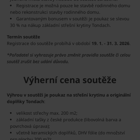
Registrace je možná pouze ke stavbě rodinného domu
nebo rekonstrukci stavby rodinného domu.
Garantovaným bonusem v soutěži je poukaz se slevou
30 % na nákup základní střešní krytiny Tondach.
Termín soutěže
Registrace do soutěže probíhá v období
19. 1. - 31. 3. 2026
.
*Pořadatel si vyhrazuje právo změnit pravidla soutěže či celou
soutěž zrušit bez udání důvodu.
Výherní cena soutěže
Výhrou v soutěži je poukaz na střešní krytinu a originální
doplňky Tondach
:
velikost střechy max. 200 m2;
základní tašky z české produkce (libovolná barva a
povrchová úprava);
včetně keramických doplňků, DHV fólie (do množství
pro plochu 200 m2);