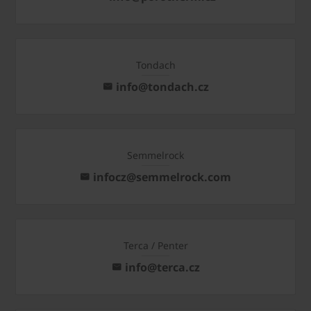
Tondach
info@tondach.cz
Semmelrock
infocz@semmelrock.com
Terca / Penter
info@terca.cz