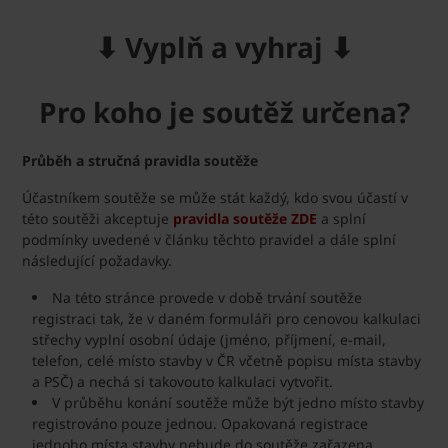
⬇ Vyplň a vyhraj ⬇
Pro koho je soutěž určena?
Průběh a stručná pravidla soutěže
Účastníkem soutěže se může stát každý, kdo svou účastí v
této soutěži akceptuje
pravidla soutěže ZDE
a splní
podmínky uvedené v článku těchto pravidel a dále splní
následující požadavky.
Na této stránce provede v době trvání soutěže
registraci tak, že v daném formuláři pro cenovou kalkulaci
střechy vyplní osobní údaje (jméno, příjmení, e-mail,
telefon, celé místo stavby v ČR včetně popisu místa stavby
a PSČ) a nechá si takovouto kalkulaci vytvořit.
V průběhu konání soutěže může být jedno místo stavby
registrováno pouze jednou. Opakovaná registrace
jednoho místa stavby nebude do soutěže zařazena.