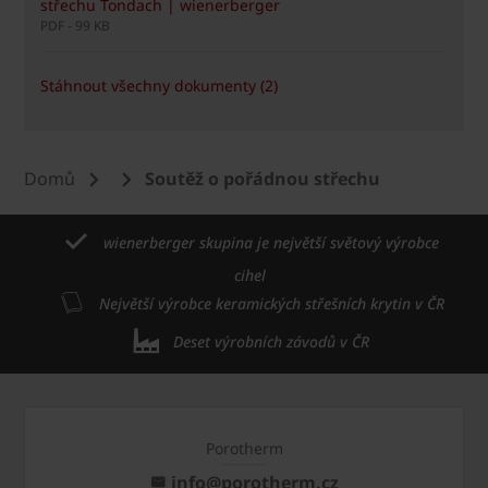
střechu Tondach | wienerberger
PDF - 99 KB
Stáhnout všechny dokumenty (2)
Domů
Soutěž o pořádnou střechu
wienerberger skupina je největší světový výrobce
cihel
Největší výrobce keramických střešních krytin v ČR
Deset výrobních závodů v ČR
Porotherm
info@porotherm.cz