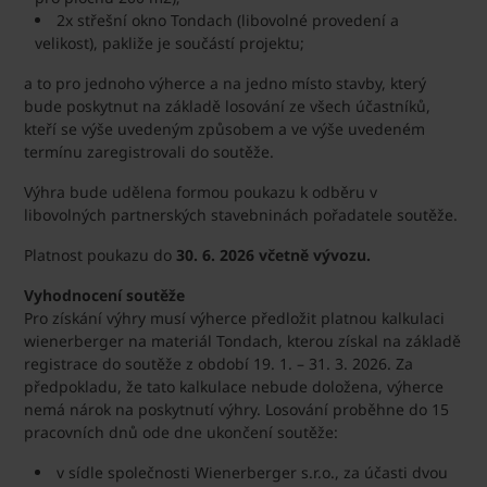
2x střešní okno Tondach (libovolné provedení a
velikost), pakliže je součástí projektu;
a to pro jednoho výherce a na jedno místo stavby, který
bude poskytnut na základě losování ze všech účastníků,
kteří se výše uvedeným způsobem a ve výše uvedeném
termínu zaregistrovali do soutěže.
Výhra bude udělena formou poukazu k odběru v
libovolných partnerských stavebninách pořadatele soutěže.
Platnost poukazu do
30. 6. 2026 včetně vývozu.
Vyhodnocení soutěže
Pro získání výhry musí výherce předložit platnou kalkulaci
wienerberger na materiál Tondach, kterou získal na základě
registrace do soutěže z období 19. 1. – 31. 3. 2026. Za
předpokladu, že tato kalkulace nebude doložena, výherce
nemá nárok na poskytnutí výhry. Losování proběhne do 15
pracovních dnů ode dne ukončení soutěže:
v sídle společnosti Wienerberger s.r.o., za účasti dvou