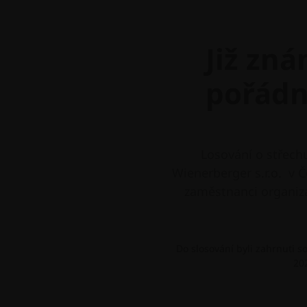
Již zná
pořádn
Losování o střech
Wienerberger s.r.o. v Č
zaměstnanci organizá
Do slosování byli zahrnuti so
20