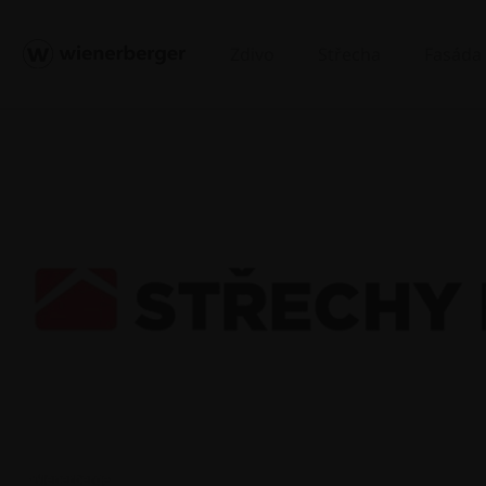
Zdivo
Střecha
Fasáda
© Wienerberger s.r.o.