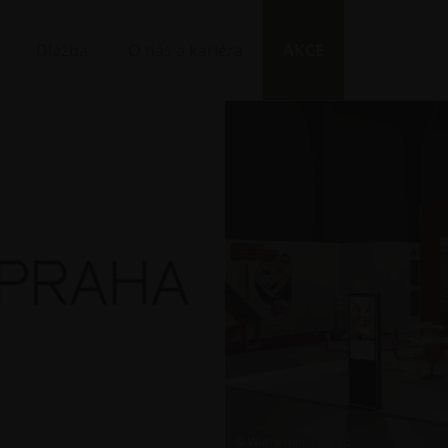
Dlažba
O nás a kariéra
AKCE
© Wienerberger s.r.o.