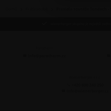
Domů
Krátkodobé
Pravidla soutěže Tondach -
wienerberger skupina je největší světo
Porotherm
info@porotherm.cz
Wienerberger s.r.o.
+420 800 240 250
info@wienerberger.cz