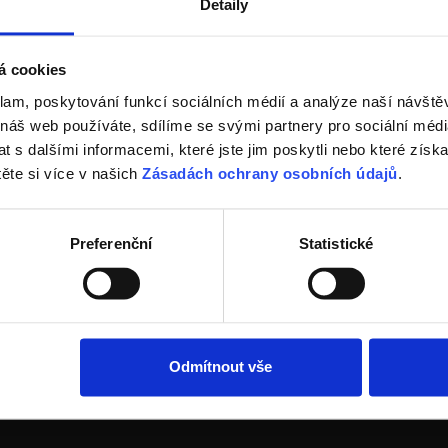
Detaily
á cookies
klam, poskytování funkcí sociálních médií a analýze naší návšt
řádnou střechu 2023
 náš web používáte, sdílíme se svými partnery pro sociální média
Stažení se nepodařilo
.r.o.
 s dalšími informacemi, které jste jim poskytli nebo které získa
Něco se nepodařilo. Zopakujte to prosím později.
těte si více v našich
Zásadách ochrany osobních údajů
.
Výherci upřímně gratulujeme!
probíhá domluva ohledně převzetí výhry mezi zástupci naší společn
Preferenční
Statistické
těže Tondach - Střec
Odmítnout vše