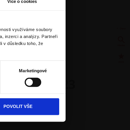
Více o cookies
Close
ěvnosti využíváme soubory
, inzerci a analýzy. Partneři
li v důsledku toho, že
Hledat
Akce
osti a výhercem.
Marketingové
hy Praha 2023
Dokumenty
ke stažení
Produkty
POVOLIT VŠE
Kontakty