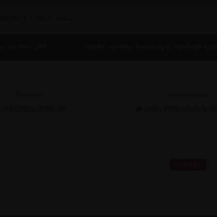
 Střechy Praha 2023
vý výrobce cihel
Největší výrobce keramických střešních kryt
Tondach
Semmelrock
info@tondach.cz
infocz@semmelro
DOTAZY