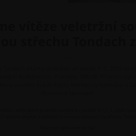
me vítěze veletržní s
ou střechu Tondach 
u Tondach zdarma proběhlo ve středu 1. 3. 2023 na ce
eských Budějovicích, Plachého 388/28. Přítomni byli v
tora soutěže: Lukáš Balda, Marketing Specialist a Da
Marketing Specialist.
utěžící, kteří splnili pravidla soutěže a v období 9.-11. 2. 2023 vypl
23 výstavní poukaz a zažádali o cenovou kalkulaci na střechu Tonda
Šťastným výhercem se stal: