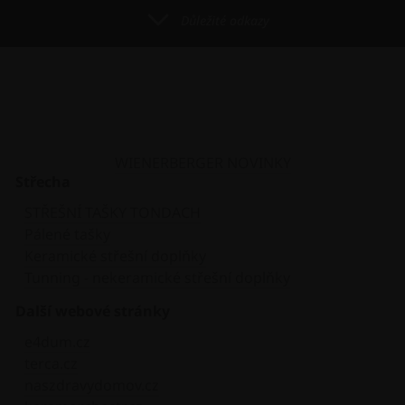
Důležité odkazy
WIENERBERGER NOVINKY
Střecha
STŘEŠNÍ TAŠKY TONDACH
Pálené tašky
Keramické střešní doplňky
Tunning - nekeramické střešní doplňky
Další webové stránky
e4dum.cz
terca.cz
naszdravydomov.cz