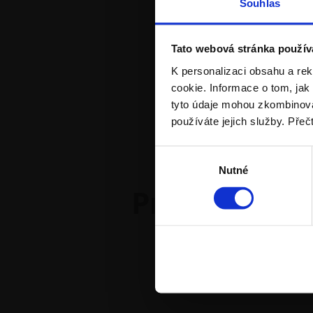
Souhlas
Tato webová stránka použív
K personalizaci obsahu a re
Poukaz na po
cookie. Informace o tom, jak
© Wienerberger s
tyto údaje mohou zkombinovat
používáte jejich služby. Přeč
Výběr
V těchto dnech 
Nutné
souhlasu
Pravidla sou
Pravidla ke stažení
Stáhnout vše (0)