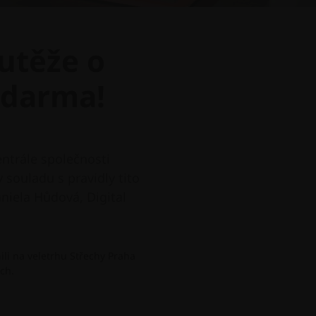
outěže o
zdarma!
ntrále společnosti
 souladu s pravidly tito
niela Hůdová, Digital
nili na veletrhu Střechy Praha
ch.