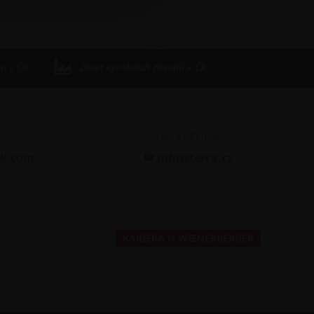
in v ČR
Deset výrobních závodů v ČR
Terca / Penter
ck.com
info@terca.cz
KARIÉRA U WIENERBERGER