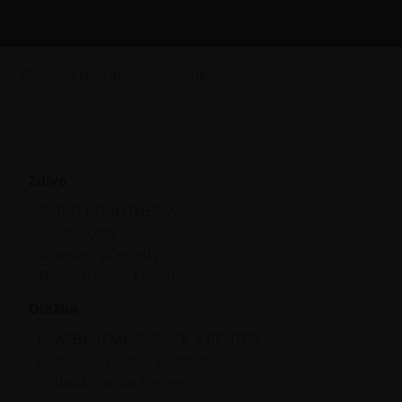
wienerberger worldwide
Zdivo
ZDIVO POROTHERM
Pálené cihly
Stavební překlady
Těžké stropní konstrukce
Dlažba
DLAŽBY SEMMELROCK A PENTER
Betonová dlažba Semmelrock
Cihlová dlažba Penter