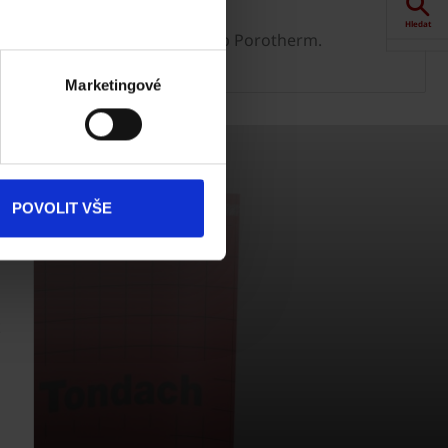
Sleva na stropy
Hledat
d ceny stropu + sleva na strop Porotherm.
Akce
Marketingové
Dokumenty
ke stažení
Produkty
POVOLIT VŠE
Kontakty
t