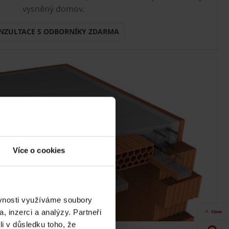
vysněný domov.
NZULTACE S ODBORNÍKY ZDARMA
Více o cookies
ěvnosti využíváme soubory
, inzerci a analýzy. Partneři
Close
li v důsledku toho, že