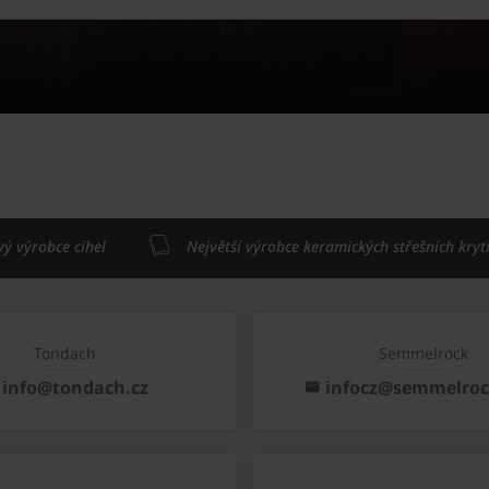
vý výrobce cihel
Největší výrobce keramických střešních kryt
Tondach
Semmelrock
info@tondach.cz
infocz@semmelro