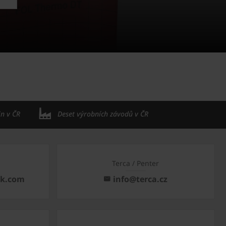
in v ČR
Deset výrobních závodů v ČR
Terca / Penter
ck.com
info@terca.cz