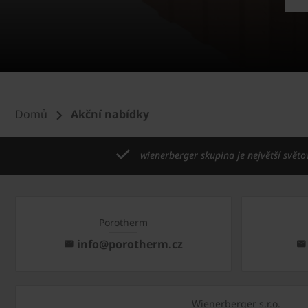
Domů
Akční nabídky
wienerberger skupina je největší světo
Porotherm
info@porotherm.cz
Wienerberger s.r.o.