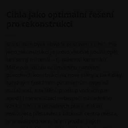
Cihla jako optimální řešení
pro rekonstrukci
Starší dům bývá obvykle postaven z cihel. Pro
jeho rekonstrukci je proto vhodné použít opět
ten samý materiál – tj. pálenou keramiku.
Máte pak jistotu optimálního napojení
původních konstrukcí na nové stěny a také díky
totožným fyzikálním parametrům (tepelná
roztažnost, smrštění, prostup vodních par
apod.) i minimalizaci nebezpečí následného
vzniku trhlin a případných plísní. Pokud
realizujete přestavbu v blízkosti centra města,
je pravděpodobné, že při použití jiných