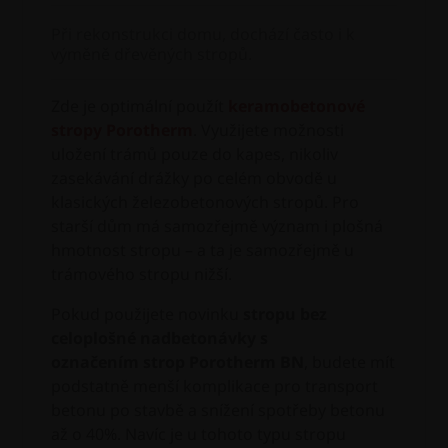
Při rekonstrukci domu, dochází často i k
výměně dřevěných stropů.
Zde je optimální použít
keramobetonové
stropy Porotherm
. Využijete možnosti
uložení trámů pouze do kapes, nikoliv
zasekávání drážky po celém obvodě u
klasických železobetonových stropů. Pro
starší dům má samozřejmě význam i plošná
hmotnost stropu – a ta je samozřejmě u
trámového stropu nižší.
Pokud použijete novinku
stropu bez
celoplošné nadbetonávky s
označením strop Porotherm BN
, budete mít
podstatně menší komplikace pro transport
betonu po stavbě a snížení spotřeby betonu
až o 40%. Navíc je u tohoto typu stropu