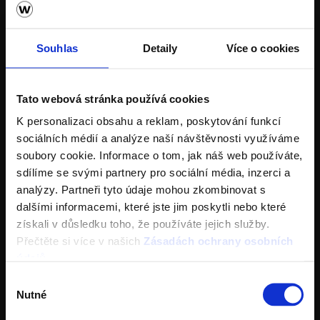
Specialista prodeje
Souhlas
Detaily
Více o cookies
Navštivte vzorkovnu Terca
Tato webová stránka používá cookies
K personalizaci obsahu a reklam, poskytování funkcí
sociálních médií a analýze naší návštěvnosti využíváme
soubory cookie. Informace o tom, jak náš web používáte,
sdílíme se svými partnery pro sociální média, inzerci a
analýzy. Partneři tyto údaje mohou zkombinovat s
dalšími informacemi, které jste jim poskytli nebo které
získali v důsledku toho, že používáte jejich služby.
Přečtěte si více v našich
Zásadách ochrany osobních
Stažení se nepodařilo
údajů
.
Dlažba Semmelrock
Výběr
Něco se nepodařilo. Zopakujte to prosím později.
Nutné
souhlasu
Ceník Semmelrock