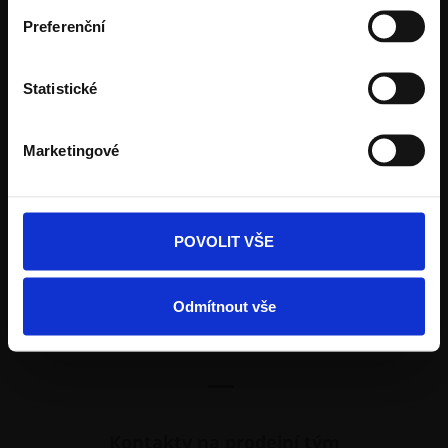
Preferenční
Kalkulace dlažby
Kontakt na obchodní manažery
Statistické
Prodejní síť
Marketingové
Navštivte vzorové zahrady
Aplikace GardenVisions
POVOLIT VŠE
Odmítnout vše
Jak vám můžeme pomoci?
—
Kontakty na prodejní tým