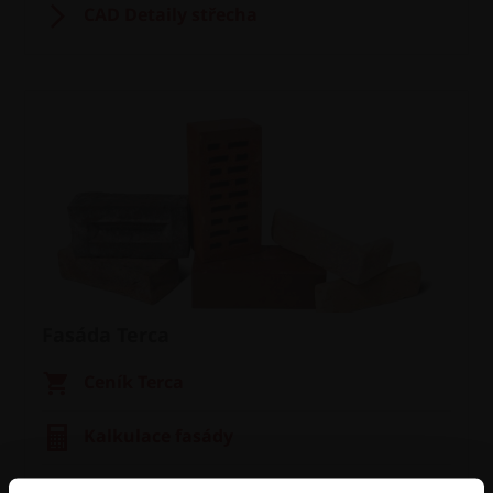
CAD Detaily střecha
Fasáda Terca
Ceník Terca
Kalkulace fasády
Technická podpora