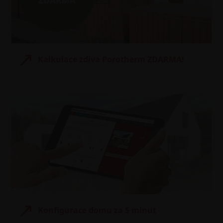
Kalkulace zdiva Porotherm ZDARMA!
Konfigurace domu za 5 minut