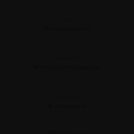
Tondach
info@tondach.cz
Semmelrock
infocz@semmelrock.com
Terca / Penter
info@terca.cz
Wienerberger s.r.o.