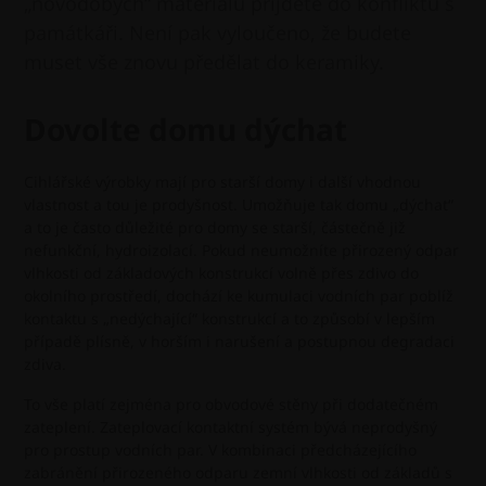
„novodobých“ materiálů přijdete do konfliktu s
památkáři. Není pak vyloučeno, že budete
muset vše znovu předělat do keramiky.
Dovolte domu dýchat
Cihlářské výrobky mají pro starší domy i další vhodnou
vlastnost a tou je prodyšnost. Umožňuje tak domu „dýchat“
a to je často důležité pro domy se starší, částečně již
nefunkční, hydroizolací. Pokud neumožníte přirozený odpar
vlhkosti od základových konstrukcí volně přes zdivo do
okolního prostředí, dochází ke kumulaci vodních par poblíž
kontaktu s „nedýchající“ konstrukcí a to způsobí v lepším
případě plísně, v horším i narušení a postupnou degradaci
zdiva.
To vše platí zejména pro obvodové stěny při dodatečném
zateplení. Zateplovací kontaktní systém bývá neprodyšný
pro prostup vodních par. V kombinaci předcházejícího
zabránění přirozeného odparu zemní vlhkosti od základů s