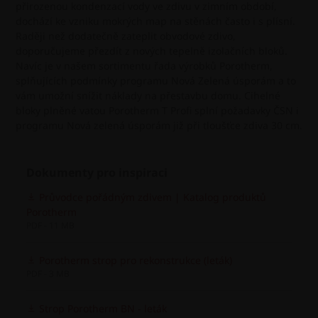
přirozenou kondenzací vody ve zdivu v zimním období,
dochází ke vzniku mokrých map na stěnách často i s plísní.
Raději než dodatečně zateplit obvodové zdivo,
doporučujeme přezdít z nových tepelně izolačních bloků.
Navíc je v našem sortimentu řada výrobků Porotherm,
splňujících podmínky programu Nová Zelená úsporám a to
vám umožní snížit náklady na přestavbu domu. Cihelné
bloky plněné vatou Porotherm T Profi splní požadavky ČSN i
programu Nová zelená úsporám již při tloušťce zdiva 30 cm.
Dokumenty pro inspiraci
Průvodce pořádným zdivem | Katalog produktů
Porotherm
PDF - 11 MB
Porotherm strop pro rekonstrukce (leták)
PDF - 3 MB
Strop Porotherm BN - leták