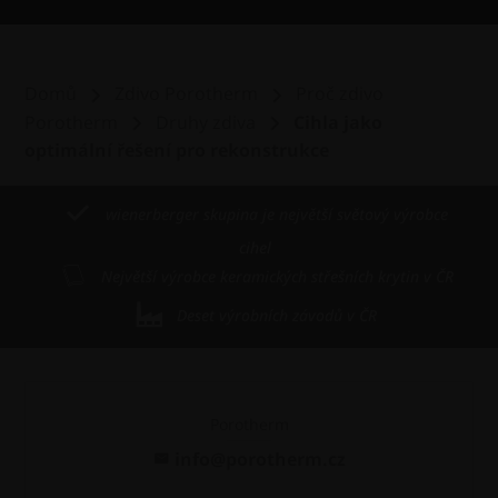
Domů
Zdivo Porotherm
Proč zdivo
Porotherm
Druhy zdiva
Cihla jako
optimální řešení pro rekonstrukce
wienerberger skupina je největší světový výrobce
cihel
Největší výrobce keramických střešních krytin v ČR
Deset výrobních závodů v ČR
Porotherm
info@porotherm.cz