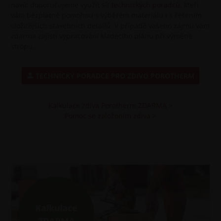
navíc doporučujeme využít síť
technických poradců
, kteří
vám bezplatně pomohou s výběrem materiálu i s řešením
složitějších stavebních detailů. V případě vašeho zájmu vám
zdarma zajistí vypracování kladecího plánu při výměně
stropu.
TECHNICKÝ PORADCE PRO ZDIVO POROTHERM
Kalkulace zdiva Porotherm ZDARMA >
Pomoc se založením zdiva >