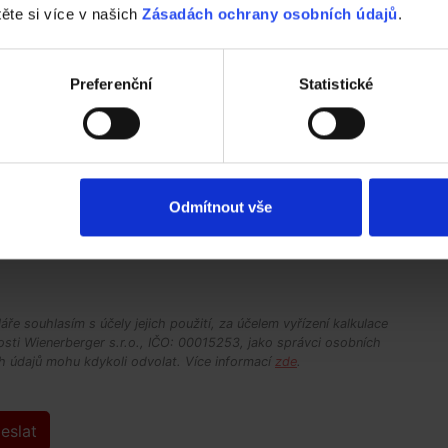
těte si více v našich
Zásadách ochrany osobních údajů
.
Preferenční
Statistické
Odmítnout vše