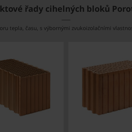
ktové řady cihelných bloků Por
oru tepla, času, s výbornými zvukoizolačními vlastno