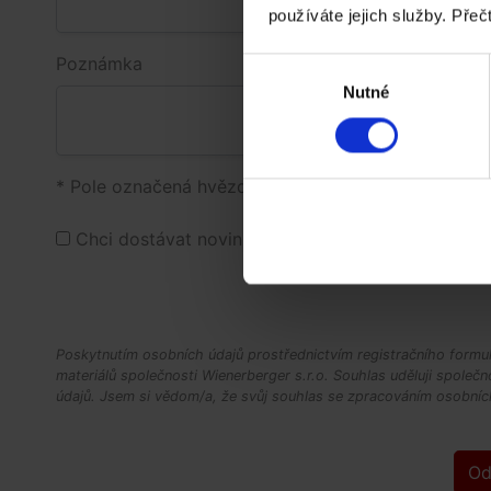
používáte jejich služby. Přeč
Výběr
Nutné
souhlasu