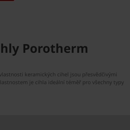
ihly Porotherm
í vlastnosti keramických cihel jsou přesvědčivými
astnostem je cihla ideální téměř pro všechny typy