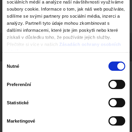
sociálních médií a analýze naší návštěvnosti využíváme
Okamžitý odhad ceny stropu + sleva na strop
soubory cookie. Informace o tom, jak náš web používáte,
Porotherm.
sdílíme se svými partnery pro sociální média, inzerci a
analýzy. Partneři tyto údaje mohou zkombinovat s
dalšími informacemi, které jste jim poskytli nebo které
získali v důsledku toho, že používáte jejich služby.
Přečtěte si více v našich
Zásadách ochrany osobních
údajů
.
Výběr
Nutné
souhlasu
Vyžádejte si cenovou
nabídku
Preferenční
Statistické
Oslovte naše zákaznické centrum a nechte si
vytvořit nabídku přímo na míru.
Marketingové
CENOVÁ NABÍDKA NA MÍRU