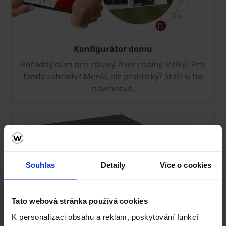
Konfigurátor domu
Pořádný dům pro zdravý život rodiny. Velký? Pro
fandy zahrady? Menší, ale praktický? Stačí si ho
navrhnout.
Souhlas
Detaily
Více o cookies
Tato webová stránka používá cookies
K personalizaci obsahu a reklam, poskytování funkcí
Sleva na stropy