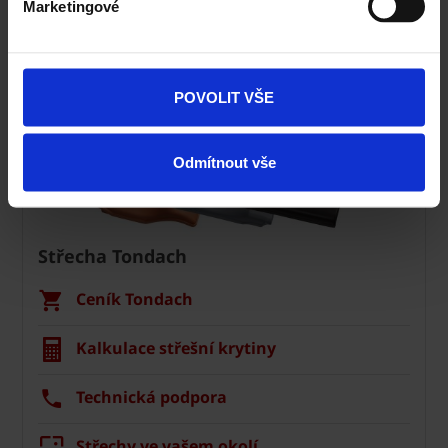
Marketingové
POVOLIT VŠE
Odmítnout vše
Střecha Tondach
Ceník Tondach
Kalkulace střešní krytiny
Technická podpora
Střechy ve vašem okolí