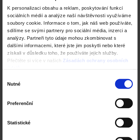
K personalizaci obsahu a reklam, poskytování funkcí
sociálních médií a analýze naší návštěvnosti využíváme
Zdivo Porotherm
soubory cookie. Informace o tom, jak náš web používáte,
sdílíme se svými partnery pro sociální média, inzerci a
Ceník Porotherm
analýzy. Partneři tyto údaje mohou zkombinovat s
dalšími informacemi, které jste jim poskytli nebo které
Kalkulace zdiva
získali v důsledku toho, že používáte jejich služby.
Přečtěte si více v našich
Zásadách ochrany osobních
Technická podpora
údajů
.
Výběr
Konfigurátor domu
Nutné
souhlasu
Okamžitý odhad ceny stropu
Preferenční
Vyhledavač prohlášení DoP
Statistické
CAD Detaily zdivo