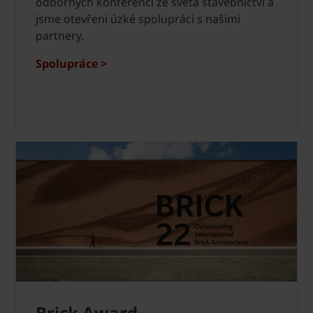
odborných konferencí ze světa stavebnictví a
jsme otevřeni úzké spolupráci s našimi
partnery.
Spolupráce >
Brick Award