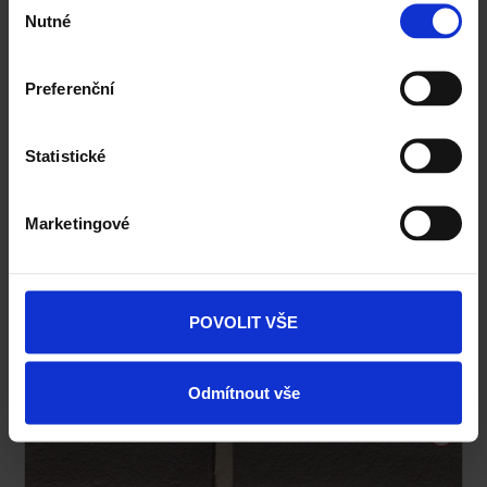
Nutné
souhlasu
Preferenční
Statistické
Marketingové
POVOLIT VŠE
Terca Dorado
Odmítnout vše