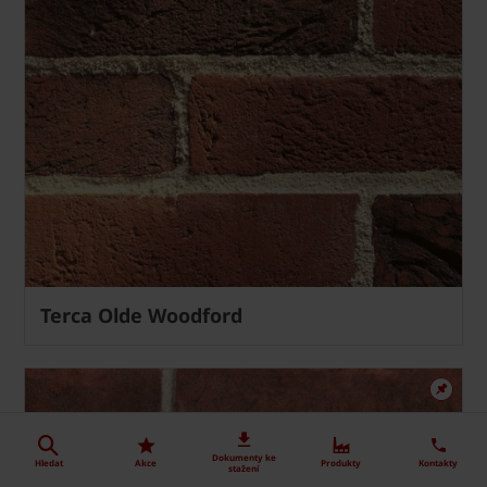
Terca Olde Woodford
Dokumenty ke
Hledat
Akce
Produkty
Kontakty
stažení