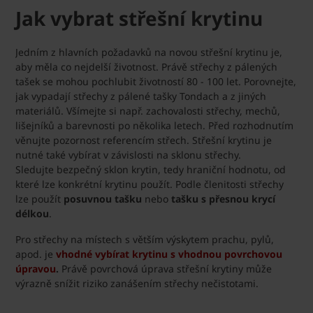
Jak vybrat střešní krytinu
Jedním z hlavních požadavků na novou střešní krytinu je,
aby měla co nejdelší životnost. Právě střechy z pálených
tašek se mohou pochlubit životností 80 - 100 let. Porovnejte,
jak vypadají střechy z pálené tašky Tondach a z jiných
materiálů. Všímejte si např. zachovalosti střechy, mechů,
lišejníků a barevnosti po několika letech. Před rozhodnutím
věnujte pozornost referencím střech. Střešní krytinu je
nutné také vybírat v závislosti na sklonu střechy.
Sledujte bezpečný sklon krytin, tedy hraniční hodnotu, od
které lze konkrétní krytinu použít. Podle členitosti střechy
lze použít
posuvnou tašku
nebo
tašku s přesnou krycí
délkou
.
Pro střechy na místech s větším výskytem prachu, pylů,
apod. je
vhodné vybírat krytinu s vhodnou povrchovou
úpravou
.
Právě povrchová úprava střešní krytiny může
výrazně snížit riziko zanášením střechy nečistotami.