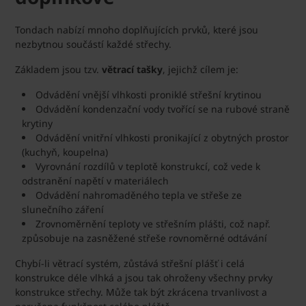
Tondach nabízí mnoho doplňujících prvků, které jsou
nezbytnou součástí každé střechy.
Základem jsou tzv.
větrací tašky
, jejichž cílem je:
Odvádění vnější vlhkosti proniklé střešní krytinou
Odvádění kondenzační vody tvořící se na rubové straně
krytiny
Odvádění vnitřní vlhkosti pronikající z obytných prostor
(kuchyň, koupelna)
Vyrovnání rozdílů v teplotě konstrukcí, což vede k
odstranění napětí v materiálech
Odvádění nahromaděného tepla ve střeše ze
slunečního záření
Zrovnoměrnění teploty ve střešním plášti, což např.
způsobuje na zasněžené střeše rovnoměrné odtávání
Chybí-li větrací systém, zůstává střešní plášť i celá
konstrukce déle vlhká a jsou tak ohroženy všechny prvky
konstrukce střechy. Může tak být zkrácena trvanlivost a