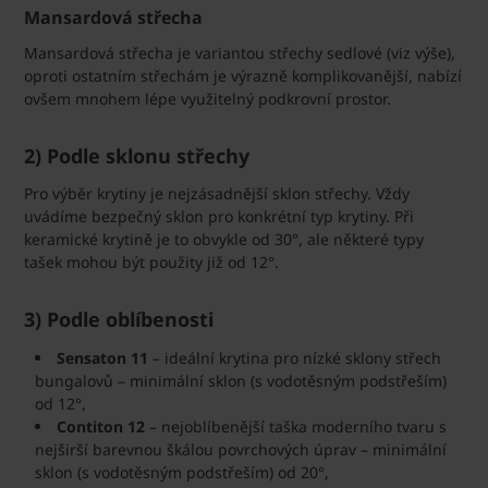
Mansardová střecha
Mansardová střecha je variantou střechy sedlové (viz výše),
oproti ostatním střechám je výrazně komplikovanější, nabízí
ovšem mnohem lépe využitelný podkrovní prostor.
2) Podle sklonu střechy
Pro výběr krytiny je nejzásadnější sklon střechy. Vždy
uvádíme bezpečný sklon pro konkrétní typ krytiny. Při
keramické krytině je to obvykle od 30°, ale některé typy
tašek mohou být použity již od 12°.
3) Podle oblíbenosti
Sensaton 11
– ideální krytina pro nízké sklony střech
bungalovů – minimální sklon (s vodotěsným podstřeším)
od 12°,
Contiton 12
– nejoblíbenější taška moderního tvaru s
nejširší barevnou škálou povrchových úprav – minimální
sklon (s vodotěsným podstřeším) od 20°,