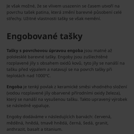
Je však možné, že se vlivem usazenin se časem utvoří na
povrchu tašek patina, která změní barevné působení celé
střechy. Užitné vlastnosti tašky se však nemění.
Engobované tašky
Tašky s povrchovou úpravou engoba
jsou matné až
pololesklé barevné tašky. Engoby jsou zušlechtěné
rozplavené jíly s obsahem oxidů kovů, tyto jíly se nanáší na
tašku před výpalem a natavují se na povrch tašky při
teplotách nad 1000°C.
Engoba
je tenký povlak z keramické směsi vhodného složení
(vodou rozplavené jíly obarvené přírodními oxidy železa),
který se nanáší na vysušenou tašku. Takto upravený výrobek
se následně vypaluje.
Engoby dodáváme v následujících barvách: červená,
měděná, hnědá, tmavě hnědá, černá, šedá, granit,
anthrazit, basalt a titanium.