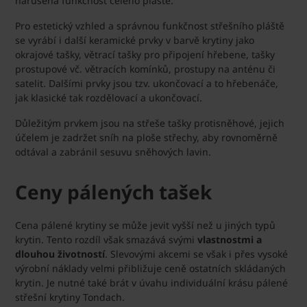
narušena funkčnost celého pláště.
Pro estetický vzhled a správnou funkčnost střešního pláště
se vyrábí i další keramické prvky v barvě krytiny jako
okrajové tašky, větrací tašky pro připojení hřebene, tašky
prostupové vč. větracích komínků, prostupy na anténu či
satelit. Dalšími prvky jsou tzv. ukončovací a to hřebenáče,
jak klasické tak rozdělovací a ukončovací.
Důležitým prvkem jsou na střeše tašky protisněhové, jejich
účelem je zadržet sníh na ploše střechy, aby rovnoměrně
odtával a zabránil sesuvu sněhových lavin.
Ceny pálených tašek
Cena pálené krytiny se může jevit vyšší než u jiných typů
krytin. Tento rozdíl však smazává svými
vlastnostmi a
dlouhou životností
. Slevovými akcemi se však i přes vysoké
výrobní náklady velmi přibližuje ceně ostatních skládaných
krytin. Je nutné také brát v úvahu individuální krásu pálené
střešní krytiny Tondach.