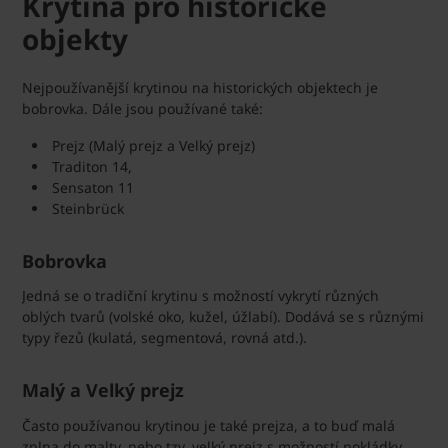
Krytina pro historické
objekty
Nejpoužívanější krytinou na historických objektech je
bobrovka. Dále jsou používané také:
Prejz (Malý prejz a Velký prejz)
Traditon 14,
Sensaton 11
Steinbrück
Bobrovka
Jedná se o tradiční krytinu s možností vykrytí různých
oblých tvarů (volské oko, kužel, úžlabí). Dodává se s různými
typy řezů (kulatá, segmentová, rovná atd.).
Malý a Velký prejz
Často používanou krytinou je také prejza, a to buď malá
zplna do malty, nebo tzv. velký prejz s možností pokládky