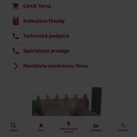
Ceník Terca
Kalkulace fasády
Technická podpora
Specialista prodeje
Navštivte vzorkovnu Terca
Dokumenty ke
Hledat
Akce
Produkty
Kontakty
stažení