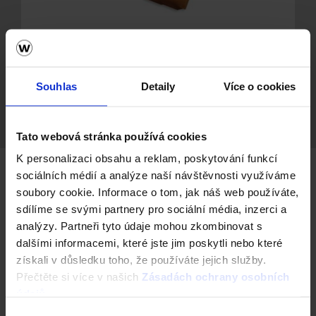
Traditon 11 - Režná
Souhlas
Detaily
Více o cookies
Tato webová stránka používá cookies
K personalizaci obsahu a reklam, poskytování funkcí
sociálních médií a analýze naší návštěvnosti využíváme
Glazované tašky
soubory cookie. Informace o tom, jak náš web používáte,
sdílíme se svými partnery pro sociální média, inzerci a
analýzy. Partneři tyto údaje mohou zkombinovat s
Glazované tašky
se vyrábí na stejném principu jako
dalšími informacemi, které jste jim poskytli nebo které
engobované s tím rozdílem, že
nanášená směs obsahuje
sklovité příměsi
a tašky jsou tím pádem po vypálení vysoce
získali v důsledku toho, že používáte jejich služby.
lesklé.
Přečtěte si více v našich
Zásadách ochrany osobních
údajů
.
Výhody engobovaných a glazovaných tašek tkví hlavně v
tom, že u nich
nedochází k zanášení nečistotami
jako
Výběr