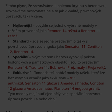
Z toho plyne, že srovnáváme-li pálenou krytinu s betonovou,
srovnáváme nesrovnatelné a to jak v kvalitě, povrchových
úpravách, tak i v ceně.
Nejlevnější
– obvykle se jedná o vybrané modely v
režném provedení jako
Renoton 14 režná
a
Renoton 11
režná
.
Standard
– zde se jedná především o tašky s
povrchovou úpravou engoba jako
Sensaton 11
,
Contiton
12
,
Renoton 14
.
Speciální
– svým tvarem i barvou vyhovují pokrytí
historických a památkových objektů, jsou to především
Renoton 14
,
Traditon 11
,
Bobrovka
,
Prejz malý
i
Prejz velký
.
Exkluzivní
– Tondach též nabízí modely tašek, které lze
bez ostychu označit jako exkluzivní –
V11
anthrazit
,
Sensaton 11 glazura Amadeus hnědá
,
Contiton
12 glazura Amadeus natur
,
Planoton 14 engoba granit
.
Tyto modely mají buď ojedinělý tvar, speciální barevnou
úpravu povrchu a nebo obojí.