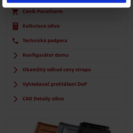
Ceník Porotherm
Kalkulace zdiva
Technická podpora
Konfigurátor domu
Okamžitý odhad ceny stropu
Vyhledavač prohlášení DoP
CAD Detaily zdivo