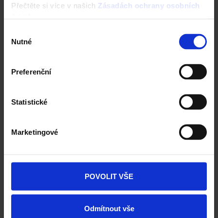
Přečtěte si více v našich
Zásadách ochrany osobních
Konfigurace domu za 5 minut
údajů
.
Výběr
Nutné
souhlasu
Preferenční
Nástroje a služby
Statistické
Marketingové
POVOLIT VŠE
Odmítnout vše
Zdivo Porotherm