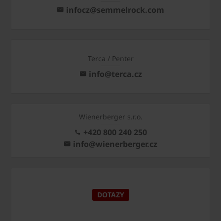
infocz@semmelrock.com
Terca / Penter
info@terca.cz
Wienerberger s.r.o.
+420 800 240 250
info@wienerberger.cz
DOTAZY