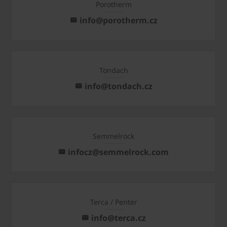
Porotherm
info@porotherm.cz
Tondach
info@tondach.cz
Semmelrock
infocz@semmelrock.com
Terca / Penter
info@terca.cz