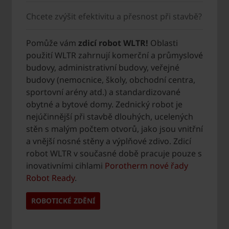
Chcete zvýšit efektivitu a přesnost při stavbě?
Pomůže vám
zdicí robot WLTR!
Oblasti
použití WLTR zahrnují komerční a průmyslové
budovy, administrativní budovy, veřejné
budovy (nemocnice, školy, obchodní centra,
sportovní arény atd.) a standardizované
obytné a bytové domy. Zednický robot je
nejúčinnější při stavbě dlouhých, ucelených
stěn s malým počtem otvorů, jako jsou vnitřní
a vnější nosné stěny a výplňové zdivo. Zdicí
robot WLTR v současné době pracuje pouze s
inovativními cihlami
Porotherm nové řady
Robot Ready
.
ROBOTICKÉ ZDĚNÍ