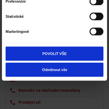
Preferenční
Statistické
Marketingové
POVOLIT VŠE
Dlažba Semmelrock
Ceník Semmelrock
Odmítnout vše
Kalkulace dlažby
Kontakt na obchodní manažery
Prodejní síť