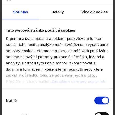
Souhlas
Detaily
Více o cookies
Tato webová stránka používá cookies
Fasáda Terca
K personalizaci obsahu a reklam, poskytování funkcí
sociálních médií a analýze naší návštěvnosti využíváme
Ceník Terca
soubory cookie. Informace o tom, jak náš web používáte,
sdílíme se svými partnery pro sociální média, inzerci a
Kalkulace fasády
analýzy. Partneři tyto údaje mohou zkombinovat s
dalšími informacemi, které jste jim poskytli nebo které
Technická podpora
získali v důsledku toho, že používáte jejich služby.
Přečtěte si více v našich
Zásadách ochrany osobních
Specialista prodeje
údajů
.
Výběr
Navštivte vzorkovnu Terca
Nutné
souhlasu