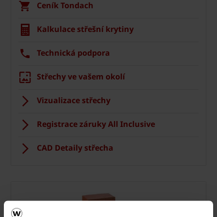
Ceník Tondach
Kalkulace střešní krytiny
Technická podpora
Střechy ve vašem okolí
Vizualizace střechy
Registrace záruky All Inclusive
CAD Detaily střecha