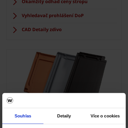
Okamžitý odhad ceny stropu
Vyhledavač prohlášení DoP
CAD Detaily zdivo
Střecha Tondach
Souhlas
Detaily
Více o cookies
Ceník Tondach