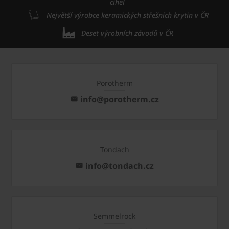
cihel
Největší výrobce keramických střešních krytin v ČR
Deset výrobních závodů v ČR
Porotherm
info@porotherm.cz
Tondach
info@tondach.cz
Semmelrock