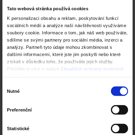
Tato webová stránka používá cookies
Kalkulace střešní krytiny
K personalizaci obsahu a reklam, poskytování funkcí
sociálních médií a analýze naší návštěvnosti využíváme
Technická podpora
soubory cookie. Informace o tom, jak náš web používáte,
sdílíme se svými partnery pro sociální média, inzerci a
Střechy ve vašem okolí
analýzy. Partneři tyto údaje mohou zkombinovat s
dalšími informacemi, které jste jim poskytli nebo které
Vizualizace střechy
získali v důsledku toho, že používáte jejich služby.
Přečtěte si více v našich
Zásadách ochrany osobních
Registrace záruky All Inclusive
údajů
.
CAD Detaily střecha
Výběr
Nutné
souhlasu
Preferenční
Statistické