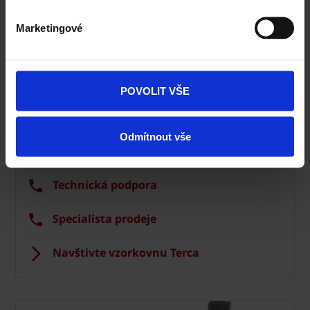
Marketingové
Fasáda Terca
POVOLIT VŠE
Ceník Terca
Odmítnout vše
Kalkulace fasády
Technická podpora
Specialista prodeje
Navštivte vzorkovnu Terca