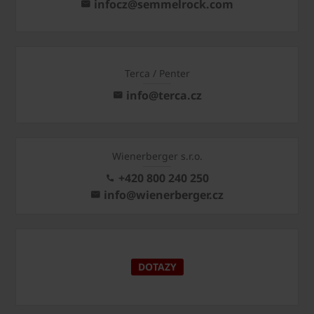
infocz@semmelrock.com
Terca / Penter
info@terca.cz
Wienerberger s.r.o.
+420 800 240 250
info@wienerberger.cz
DOTAZY