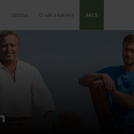
Dlažba
O nás a kariéra
AKCE
h