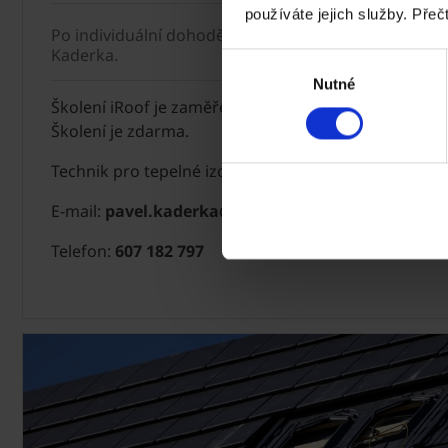
používáte jejich služby. Přeč
Po individuální dohodě s technikem pro tepelně izol
Kaderka.
Výběr
Nutné
souhlasu
Školení iRoof je zaměřeno na návrh a montáž systém
Školení je zdarma.
Technik pro tepelné izolace iRoof
Pavel Kaderka
E-mail:
pavel.kaderka@wienerberger.com
Telefon:
607 182 797