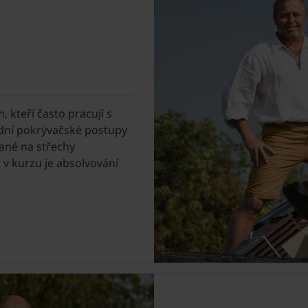
 kteří často pracují s
rdní pokrývačské postupy
vané na střechy
v kurzu je absolvování