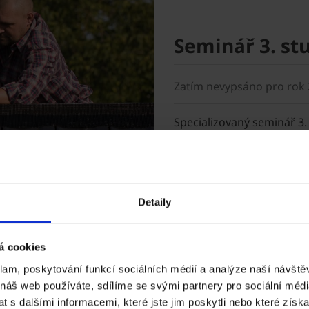
Seminář 3. st
Zatím nevypsáno pro rok
Specializovaný seminář 3.
důrazem na správné proved
je určen výhradně pro oso
Detaily
á cookies
klam, poskytování funkcí sociálních médií a analýze naší návšt
 náš web používáte, sdílíme se svými partnery pro sociální média
 s dalšími informacemi, které jste jim poskytli nebo které získa