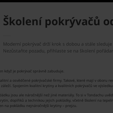
Školení pokrývačů 
Moderní pokrývač drží krok s dobou a stále sleduje
Nezůstaňte pozadu, přihlaste se na školení pořá
jen když je pokrývač správně zabuduje.
kvalitní a osvědčené pokrývačské firmy. Takové, které mají v oboru r
leží. Spojením kvalitní krytiny a kvalitních pokrývačů ve výsledku 
 pokládku jsou ale náročnější než jiné materiály. To si v Tondachu 
in, doplňků a technikou jejich pokládky, včetně školení na tepeln
n na pokládku nejnáročnější krytiny – prejzu.