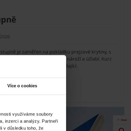
upně
 2026
 stupně je zaměřen na pokládku prejzové krytiny, s
ení detailů okapu, hřebene, nároží a úžlabí. Kurz
by vlastnoručně prejzu pokládající.
Více o cookies
ěvnosti využíváme soubory
Close
, inzerci a analýzy. Partneři
li v důsledku toho, že