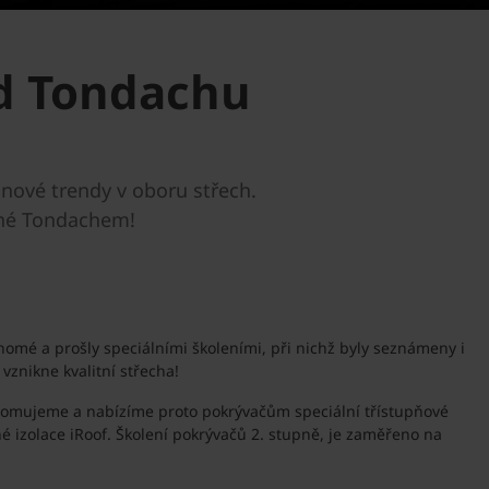
od Tondachu
 nové trendy v oboru střech.
dané Tondachem!
enomé a prošly speciálními školeními, při nichž byly seznámeny i
vznikne kvalitní střecha!
uvědomujeme a nabízíme proto pokrývačům speciální třístupňové
é izolace iRoof. Školení pokrývačů 2. stupně, je zaměřeno na