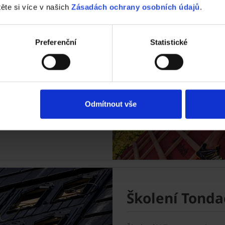
těte si více v našich
Zásadách ochrany osobních údajů
.
ační systém iRoof, Pavel
Preferenční
Statistické
ové tepelné izolace iRoof.
Odmítnout vše
Školení Tonda