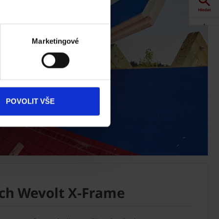
Hledat
Akce
Marketingové
Dokumenty
ke stažení
Produkty
POVOLIT VŠE
Kontakty
ch Wevolt X-Frame