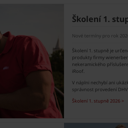
Školení 1. stu
Nové termíny pro rok 202
Školení 1. stupně je urč
produkty firmy wienerber
nekeramického příslušenst
iRoof.
V náplni nechybí ani ukáz
správnost provedení DHV
Školení 1. stupně 2026 >