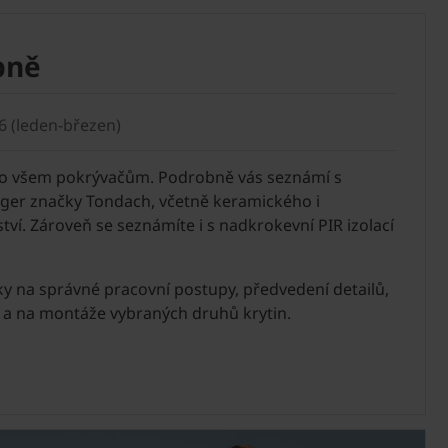
pně
6 (leden-březen)
eno všem pokrývačům. Podrobně vás seznámí s
ger značky Tondach, včetně keramického i
ví. Zároveň se seznámíte i s nadkrokevní PIR izolací
ky na správné pracovní postupy, předvedení detailů,
 a na montáže vybraných druhů krytin.