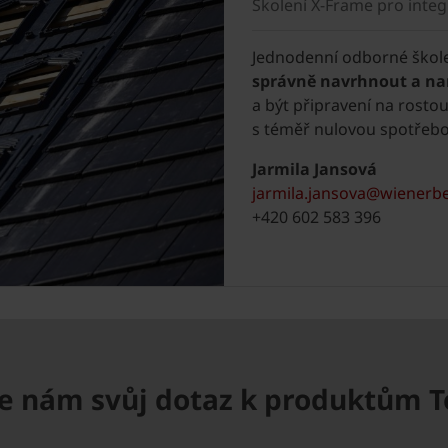
Školení X-Frame pro inte
Jednodenní odborné školen
správně navrhnout a n
a být připravení na rosto
s téměř nulovou spotřebo
Jarmila Jansová
jarmila.jansova@wienerb
+420 602 583 396
e nám svůj dotaz k produktům 