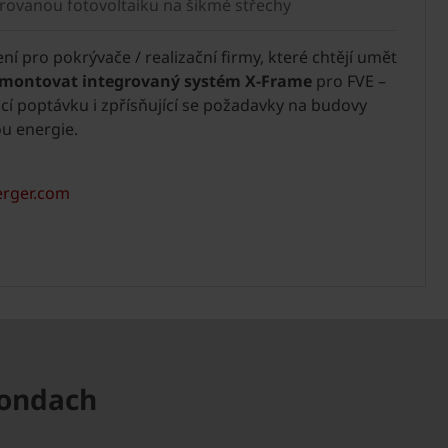
grovanou fotovoltaiku na šikmé střechy
í pro pokrývače / realizační firmy, které chtějí umět
amontovat integrovaný systém X-Frame
pro FVE –
ucí poptávku i zpřísňující se požadavky na budovy
u energie.
erger.com
Tondach