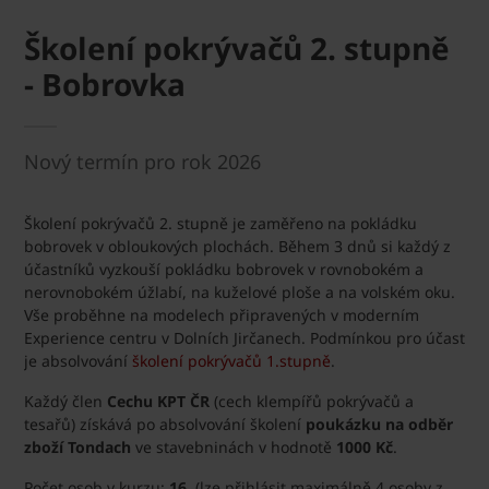
Školení pokrývačů 2. stupně
- Bobrovka
Nový termín pro rok 2026
Školení pokrývačů 2. stupně je zaměřeno na pokládku
bobrovek v obloukových plochách. Během 3 dnů si každý z
účastníků vyzkouší pokládku bobrovek v rovnobokém a
nerovnobokém úžlabí, na kuželové ploše a na volském oku.
Vše proběhne na modelech připravených v moderním
Experience centru v Dolních Jirčanech. Podmínkou pro účast
je absolvování
školení pokrývačů 1.stupně
.
Každý člen
Cechu KPT ČR
(cech klempířů pokrývačů a
tesařů) získává po absolvování školení
poukázku na odběr
zboží Tondach
ve stavebninách v hodnotě
1000 Kč
.
Počet osob v kurzu:
16
(lze přihlásit maximálně 4 osoby z