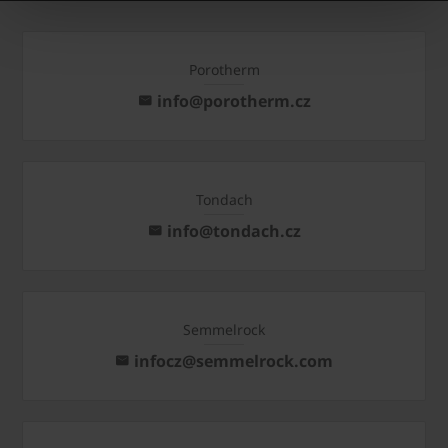
Porotherm
info@porotherm.cz
Tondach
info@tondach.cz
Semmelrock
infocz@semmelrock.com