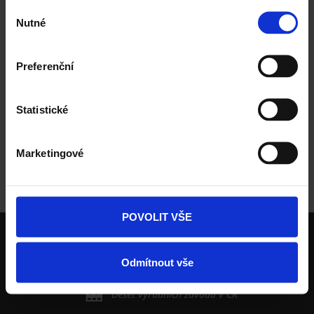
Výběr
Nutné
souhlasu
Preferenční
Statistické
ZPĚT NA STRÁNKU ŠKOLENÍ
Marketingové
Domů
Střecha Tondach
Služby pro střechy
Tondach
Školení
Školení 2. stupně
POVOLIT VŠE
wienerberger skupina je největší světový výrobce
cihel
Odmítnout vše
Největší výrobce keramických střešních krytin v ČR
Deset výrobních závodů v ČR