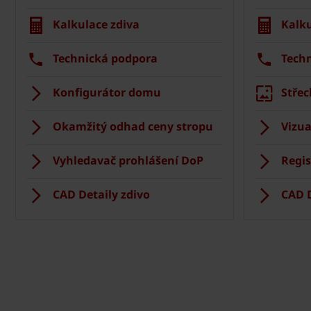
Kalkulace zdiva
Kalku
Technická podpora
Tech
Konfigurátor domu
Střec
Okamžitý odhad ceny stropu
Vizua
Vyhledavač prohlášení DoP
Regis
CAD Detaily zdivo
CAD D