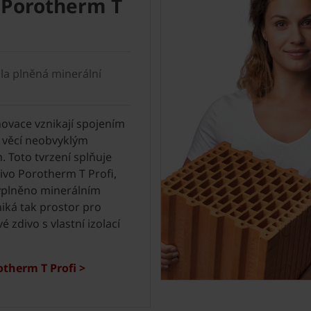
 Porotherm T
hla plněná minerální
novace vznikají spojením
 věcí neobvyklým
 Toto tvrzení splňuje
ivo Porotherm T Profi,
vyplněno minerálním
niká tak prostor pro
é zdivo s vlastní izolací
otherm T Profi >