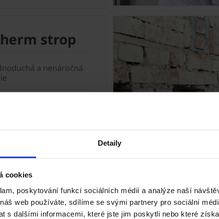
therm strop
ednoduchá a nenáročná
ie
rotherm nabízí
ou montáž bez nutnosti
žké techniky. Keramické
 a vložky MIAKO
Detaily
í ideální řešení
ro instalační šachty,
schodiště s neomezenou
á cookies
u.
klam, poskytování funkcí sociálních médií a analýze naší návšt
 náš web používáte, sdílíme se svými partnery pro sociální média
m strop >
 s dalšími informacemi, které jste jim poskytli nebo které získa