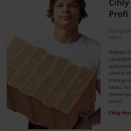
Cihly
Profi
Pálená ci
vatou
Nejlepší i
obvyklých
způsobem.
cihelné zd
které je 
vatou. Vz
jednovrstv
uvnitř.
Cihly Por