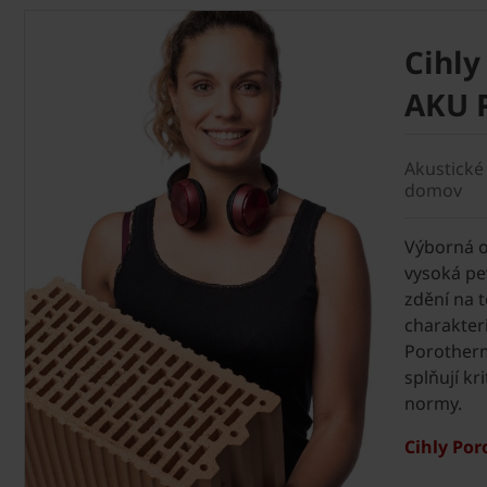
Cihly
AKU P
Akustické 
domov
Výborná o
vysoká pe
zdění na t
charakteri
Porotherm
splňují kr
normy.
Cihly Por