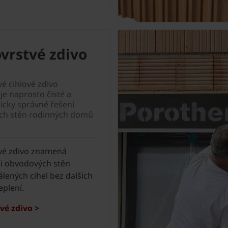
vrstvé zdivo
é cihlové zdivo
je naprosto čisté a
icky správné řešení
ch stěn rodinných domů
vé zdivo znamená
i obvodových stěn
lených cihel bez dalších
eplení.
vé zdivo >