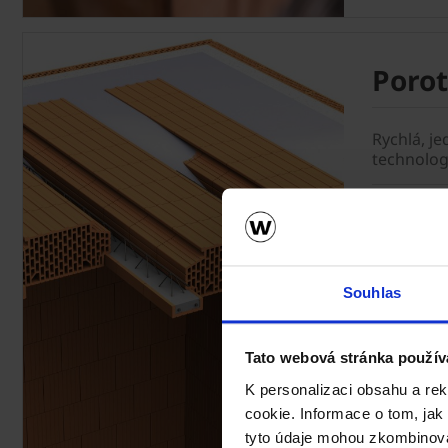
Poro
Rychlá, j
technolog
Stropy Po
jednoduch
použití tě
trámy POT
Souhlas
představuj
prostupů p
komíny a 
Tato webová stránka použív
variabilito
K personalizaci obsahu a re
cookie. Informace o tom, jak
Porother
tyto údaje mohou zkombinovat