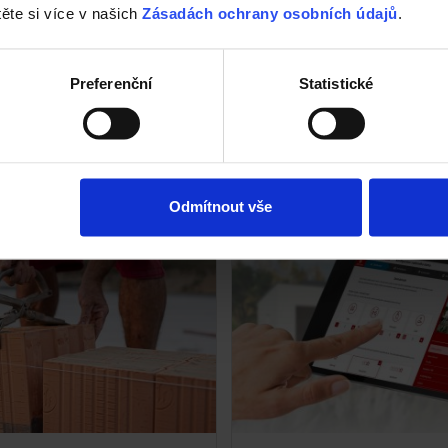
těte si více v našich
Zásadách ochrany osobních údajů
.
Kalkulace zdiva Porotherm ZDARMA >
Preferenční
Statistické
Pomoc se založením zdiva >
Odhad potřeby cihel na m2 >
Odmítnout vše