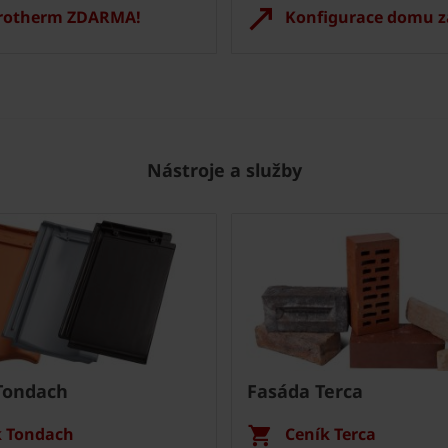
orotherm ZDARMA!
Konfigurace domu z
Nástroje a služby
Tondach
Fasáda Terca
k Tondach
Ceník Terca