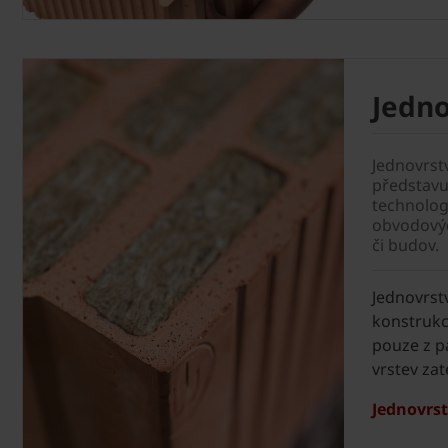
Jedno
Jednovrstv
představu
technolog
obvodový
či budov.
Jednovrst
konstrukc
pouze z pá
vrstev zat
Jednovrst