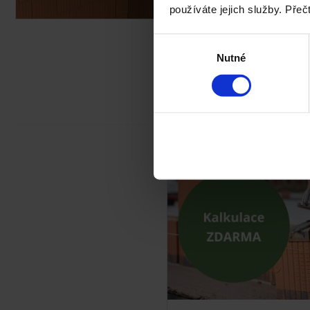
používáte jejich služby. Přeč
Výběr
Nutné
souhlasu