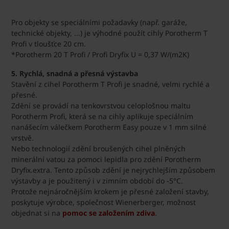
Pro objekty se speciálními požadavky (např. garáže,
technické objekty, ...) je výhodné použít cihly Porotherm T
Profi v tloušťce 20 cm.
*Porotherm 20 T Profi / Profi Dryfix U = 0,37 W/(m2K)
5. Rychlá, snadná a přesná výstavba
Stavění z cihel Porotherm T Profi je snadné, velmi rychlé a
přesné.
Zdění se provádí na tenkovrstvou celoplošnou maltu
Porotherm Profi, která se na cihly aplikuje speciálním
nanášecím válečkem Porotherm Easy pouze v 1 mm silné
vrstvě.
Nebo technologií zdění broušených cihel plněných
minerální vatou za pomoci lepidla pro zdění Porotherm
Dryfix.extra. Tento způsob zdění je nejrychlejším způsobem
výstavby a je použitený i v zimním období do -5°C.
Protože nejnáročnějším krokem je přesné založení stavby,
poskytuje výrobce, společnost Wienerberger, možnost
objednat si na
pomoc se založením zdiva
.