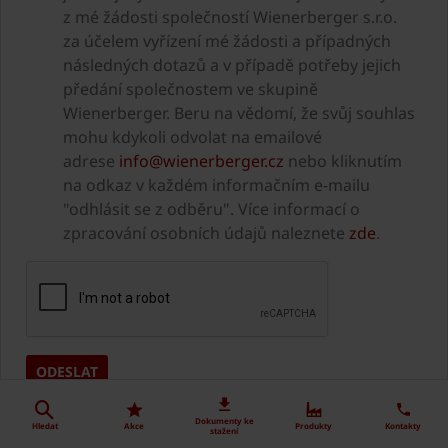
z mé žádosti společností Wienerberger s.r.o.
za účelem vyřízení mé žádosti a případných
následných dotazů a v případě potřeby jejich
předání společnostem ve skupině
Wienerberger. Beru na vědomí, že svůj souhlas
mohu kdykoli odvolat na emailové
adrese
info@wienerberger.cz
nebo kliknutím
na odkaz v každém informačním e-mailu
"odhlásit se z odběru". Více informací o
zpracování osobních údajů naleznete
zde
.
Dokumenty ke
Hledat
Akce
Produkty
Kontakty
stažení