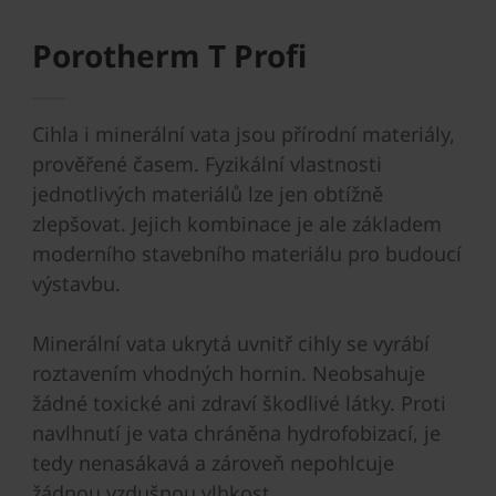
Porotherm T Profi
Cihla i minerální vata jsou přírodní materiály,
prověřené časem. Fyzikální vlastnosti
jednotlivých materiálů lze jen obtížně
zlepšovat. Jejich kombinace je ale základem
moderního stavebního materiálu pro budoucí
výstavbu.
Minerální vata ukrytá uvnitř cihly se vyrábí
roztavením vhodných hornin. Neobsahuje
žádné toxické ani zdraví škodlivé látky. Proti
navlhnutí je vata chráněna hydrofobizací, je
tedy nenasákavá a zároveň nepohlcuje
žádnou vzdušnou vlhkost.