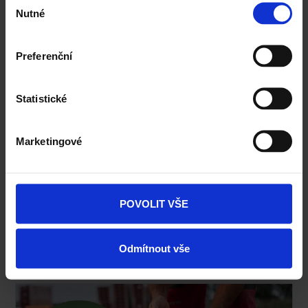
Nutné
souhlasu
Preferenční
Statistické
Marketingové
Cihla Porotherm 38 TB Profi Dryfix -
Tepelněizolační broušená
POVOLIT VŠE
...zobrazit více
Odmítnout vše