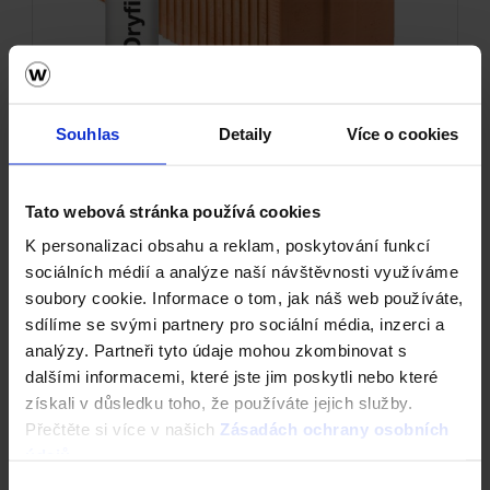
Souhlas
Detaily
Více o cookies
Cihla Porotherm 20 T Profi Dryfix -
Tato webová stránka používá cookies
Tepelněizolační broušená
K personalizaci obsahu a reklam, poskytování funkcí
sociálních médií a analýze naší návštěvnosti využíváme
soubory cookie. Informace o tom, jak náš web používáte,
sdílíme se svými partnery pro sociální média, inzerci a
analýzy. Partneři tyto údaje mohou zkombinovat s
dalšími informacemi, které jste jim poskytli nebo které
získali v důsledku toho, že používáte jejich služby.
Přečtěte si více v našich
Zásadách ochrany osobních
údajů
.
Výběr