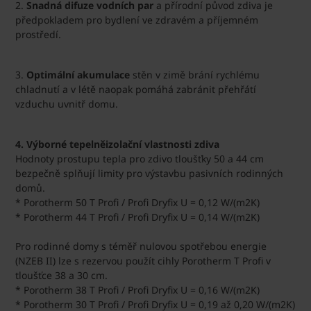
2.
Snadná difuze vodních par
a přírodní původ zdiva je
předpokladem pro bydlení ve zdravém a příjemném
prostředí.
3.
Optimální akumulace
stěn v zimě brání rychlému
chladnutí a v létě naopak pomáhá zabránit přehřátí
vzduchu uvnitř domu.
4. Výborné tepelněizolační vlastnosti zdiva
Hodnoty prostupu tepla pro zdivo tloušťky 50 a 44 cm
bezpečně splňují limity pro výstavbu pasivních rodinných
domů.
* ​Porotherm 50 T Profi / Profi Dryfix U = 0,12 W/(m2K)
* Porotherm 44 T Profi / Profi Dryfix U = 0,14 W/(m2K)​
Pro rodinné domy s téměř nulovou spotřebou energie
(NZEB II) lze s rezervou použít cihly Porotherm T Profi v
tloušťce 38 a 30 cm.
* Porotherm 38 T Profi / Profi Dryfix U = 0,16 W/(m2K)
* Porotherm 30 T Profi / Profi Dryfix U = 0,19 až 0,20 W/(m2K)