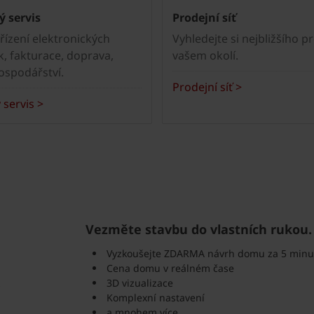
 servis
Prodejní síť
řízení elektronických
Vyhledejte si nejbližšího p
, fakturace, doprava,
vašem okolí.
ospodářství.
Prodejní síť >
 servis >
Vezměte stavbu do vlastních rukou.
Vyzkoušejte ZDARMA návrh domu za 5 minu
Cena domu v reálném čase
3D vizualizace
Komplexní nastavení
a mnohem více