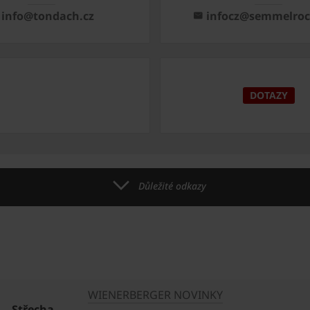
info@tondach.cz
infocz@semmelro
DOTAZY
Důležité odkazy
WIENERBERGER NOVINKY
Střecha