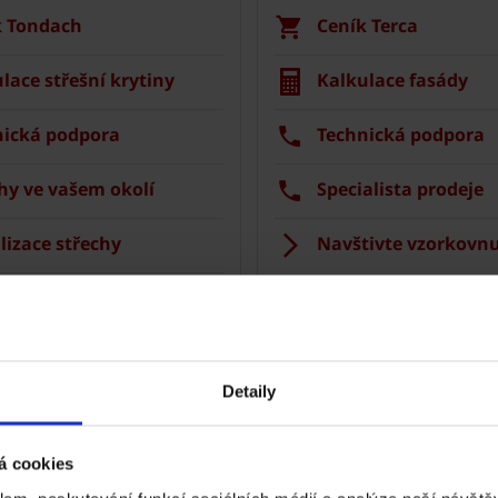
k Tondach
Ceník Terca
lace střešní krytiny
Kalkulace fasády
nická podpora
Technická podpora
hy ve vašem okolí
Specialista prodeje
lizace střechy
Navštivte vzorkovnu
trace záruky All Inclusive
etaily střecha
Detaily
Jak vám můžeme pomoci?
á cookies