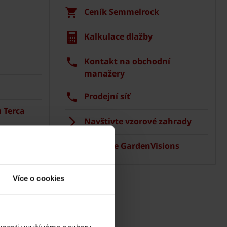
Ceník Semmelrock
Kalkulace dlažby
Kontakt na obchodní
manažery
Prodejní síť
 Terca
Navštivte vzorové zahrady
Aplikace GardenVisions
Více o cookies