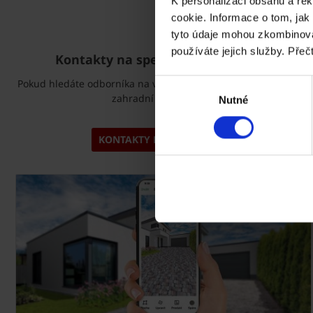
K personalizaci obsahu a re
cookie. Informace o tom, jak
tyto údaje mohou zkombinovat
používáte jejich služby. Přeč
Kontakty na specialistu pro dlažbu
Pokud hledáte odborníka na venkovní dlažbu, dlaždice a prvky
Výběr
zahradní architektury.
Nutné
souhlasu
KONTAKTY NA ODBORNÍKY