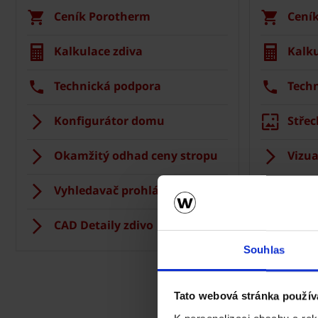
Ceník Porotherm
Cení
Kalkulace zdiva
Kalku
Technická podpora
Tech
Konfigurátor domu
Střec
Okamžitý odhad ceny stropu
Vizua
Vyhledavač prohlášení DoP
Regis
CAD Detaily zdivo
CAD D
Souhlas
Tato webová stránka použív