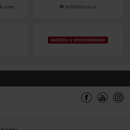
ck.com
info@terca.cz
KARIÉRA U WIENERBERGER
Fasáda