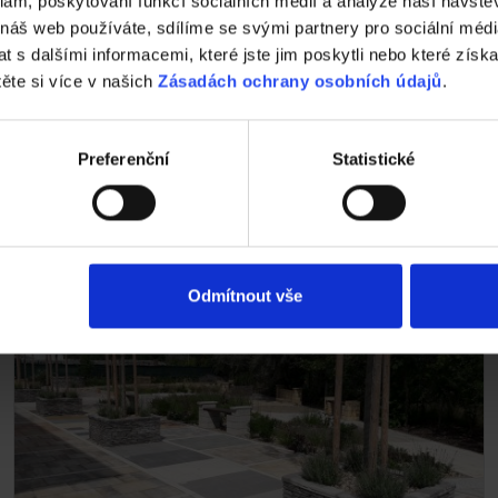
klam, poskytování funkcí sociálních médií a analýze naší návšt
—
 náš web používáte, sdílíme se svými partnery pro sociální média
 s dalšími informacemi, které jste jim poskytli nebo které získa
těte si více v našich
Zásadách ochrany osobních údajů
.
Zajímá vás kde nakoupit dlažbu?
Pokračujte na prodejní síť stavebnin, partnerů se vzorovou
plochou, realizačních firem a zahradních architektů.
Preferenční
Statistické
PRODEJNÍ SÍŤ
Odmítnout vše