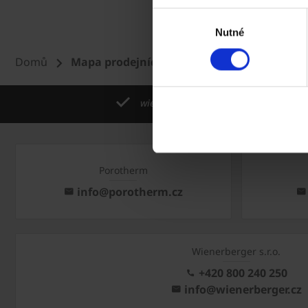
Výběr
Nutné
souhlasu
Domů
Mapa prodejních oblastí Tondach
wienerberger skupina je největší světo
Porotherm
info@porotherm.cz
Wienerberger s.r.o.
+420 800 240 250
info@wienerberger.cz