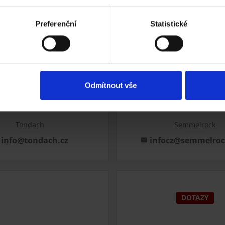
Preferenční
Statistické
vý výrobce cihel
Největší výrobce keramických střešních kryt
Odmítnout vše
Tondach
Semmelrock
info@tondach.cz
infocz@semmelro
DOTAZY