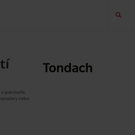
tí
 a pokrývače.
 manažery nebo