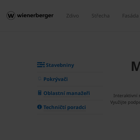
Zdivo
Střecha
Fasáda
M
Stavebniny
Pokrývači
Oblastní manažeři
Interaktivní
Využijte podp
Techničtí poradci