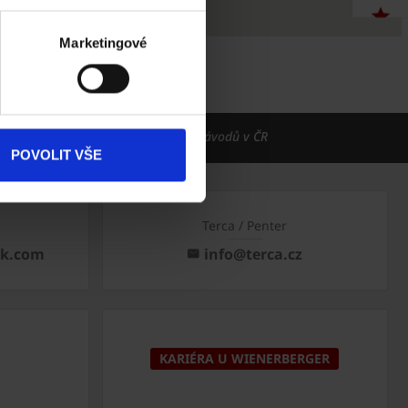
Akce
Marketingové
Dokumenty
ke stažení
in v ČR
Deset výrobních závodů v ČR
Produkty
POVOLIT VŠE
Kontakty
Terca / Penter
ck.com
info@terca.cz
KARIÉRA U WIENERBERGER