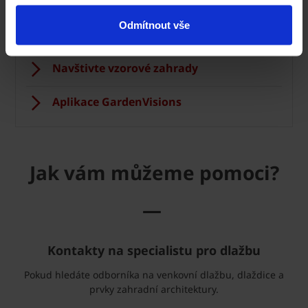
Kontakt na obchodní manažery
Odmítnout vše
Prodejní síť
Navštivte vzorové zahrady
Aplikace GardenVisions
Jak vám můžeme pomoci?
—
Kontakty na specialistu pro dlažbu
Pokud hledáte odborníka na venkovní dlažbu, dlaždice a
prvky zahradní architektury.