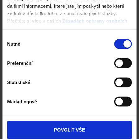
Navštivte vzorkovnu Terca
dalšími informacemi, které jste jim poskytli nebo které
získali v důsledku toho, že používáte jejich služby.
Přečtěte si více v našich
Zásadách ochrany osobních
údajů
.
Výběr
Nutné
souhlasu
Preferenční
Statistické
Dlažba Semmelrock
Marketingové
Ceník Semmelrock
Kalkulace dlažby
POVOLIT VŠE