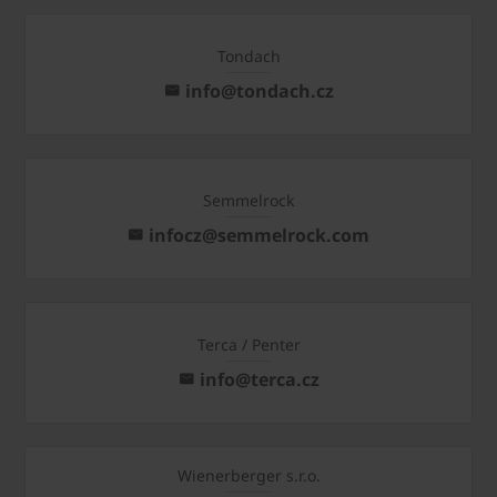
Tondach
info@tondach.cz
Semmelrock
infocz@semmelrock.com
Terca / Penter
info@terca.cz
Wienerberger s.r.o.