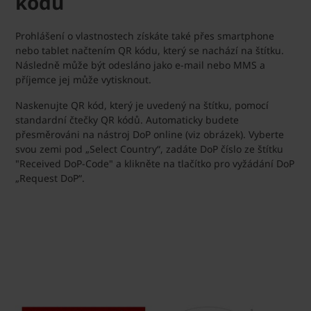
kódu
Prohlášení o vlastnostech získáte také přes smartphone
nebo tablet načtením QR kódu, který se nachází na štítku.
Následně může být odesláno jako e-mail nebo MMS a
příjemce jej může vytisknout.
Naskenujte QR kód, který je uvedený na štítku, pomocí
standardní čtečky QR kódů. Automaticky budete
přesměrováni na nástroj DoP online (viz obrázek). Vyberte
svou zemi pod „Select Country“, zadáte DoP číslo ze štítku
"Received DoP-Code" a klikněte na tlačítko pro vyžádání DoP
„Request DoP“.