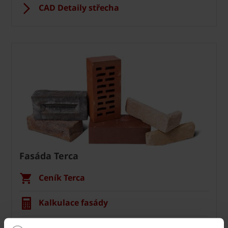
CAD Detaily střecha
Fasáda Terca
Ceník Terca
Kalkulace fasády
Technická podpora