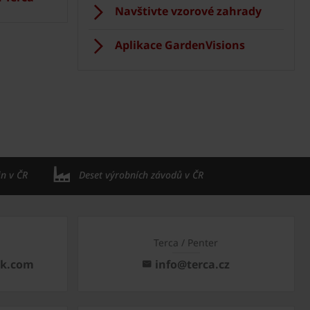
Navštivte vzorové zahrady
Aplikace GardenVisions
in v ČR
Deset výrobních závodů v ČR
Terca / Penter
ck.com
info@terca.cz