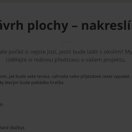
ávrh plochy – nakresl
le pořád si nejste jistí, jestli bude ladit s okolím
Udělejte si reálnou představu o vašem projektu.
tom, jak bude vaše terasa, zahrada nebo příjezdová cesta vypadat. 
íky kterým bude pokládka hračka.
a)
dard dlažby).