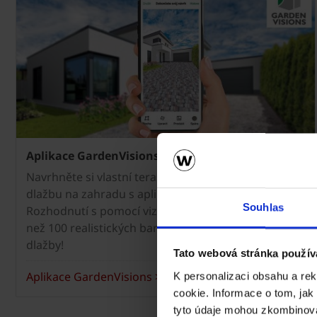
Aplikace GardenVisions
Navrhněte si vlastní terasu, příjezdovou cestu nebo
dlažbu na zahradu s aplikací GardenVisions!
Souhlas
Rozhodnutí s pomocí vizualizace nebylo snazší. Více
než 100 realistických barev, formátů a povrchů
dlažby!
Tato webová stránka použív
Aplikace GardenVisions >
K personalizaci obsahu a re
cookie. Informace o tom, jak
tyto údaje mohou zkombinovat