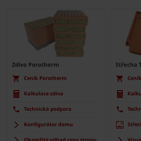
Zdivo Porotherm
Střecha 
Ceník Porotherm
Cení
Kalkulace zdiva
Kalku
Technická podpora
Tech
Konfigurátor domu
Střec
Okamžitý odhad ceny stropu
Vizua