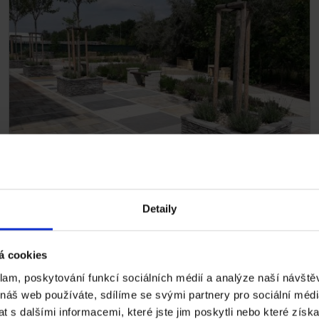
Vzorová zahrada Ledčice
Uvažujete o rekonstrukci střechy vašeho domu?
Máme pro vás řešení. Pomocí 3D vizualizace vám
Detaily
ukážeme, jak bude vaše nová střecha vypadat v
reálu. Budete si ji moci představit. Jsme jediní na
českém trhu střešních tašek, kdo tuto službu nabízí.
á cookies
Vzorová zahrada Ledčice >
klam, poskytování funkcí sociálních médií a analýze naší návšt
 náš web používáte, sdílíme se svými partnery pro sociální média
 s dalšími informacemi, které jste jim poskytli nebo které získa