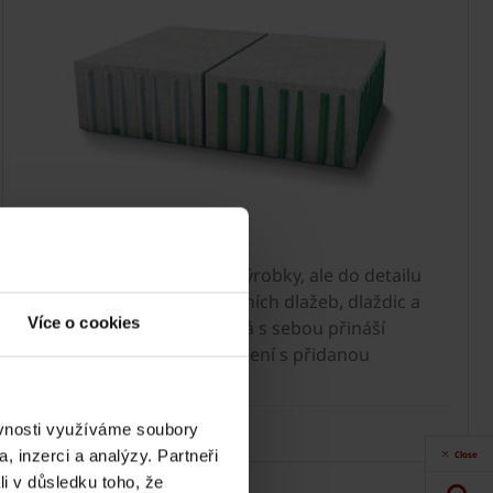
Know-how
Nenabízíme jen betonové výrobky, ale do detailu
promyšlený systém venkovních dlažeb, dlaždic a
Více o cookies
zahradní architekturu, která s sebou přináší
inteligentní a komplexní řešení s přidanou
hodnotou.
Know-how >
ěvnosti využíváme soubory
, inzerci a analýzy. Partneři
Close
li v důsledku toho, že