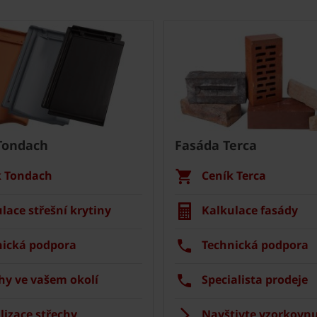
Tondach
Fasáda Terca
k Tondach
Ceník Terca
lace střešní krytiny
Kalkulace fasády
nická podpora
Technická podpora
hy ve vašem okolí
Specialista prodeje
lizace střechy
Navštivte vzorkovnu