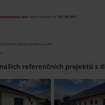
semmelrock.com
nebo zavolejte na
725 702 997
.
tě předtím, než se do toho pustíte
ku.
z našich referenčních projektů 