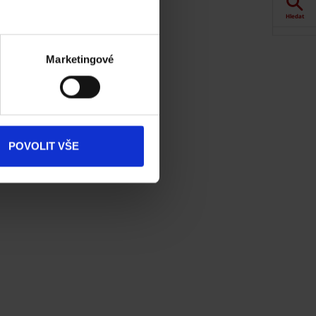
Hledat
Akce
Marketingové
 Online.
t
Dokumenty
ke stažení
Produkty
POVOLIT VŠE
Kontakty