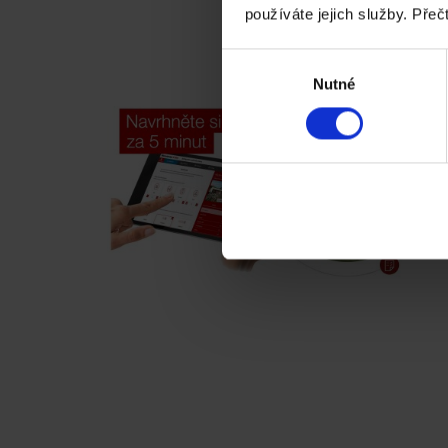
používáte jejich služby. Přeč
Výběr
Nutné
souhlasu