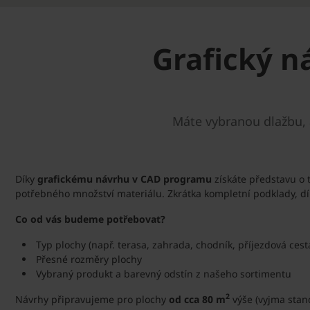
Grafický n
Máte vybranou dlažbu, a
Díky
grafickému návrhu v CAD programu
získáte představu o 
potřebného množství materiálu. Zkrátka kompletní podklady, d
Co od vás budeme potřebovat?
Typ plochy (např. terasa, zahrada, chodník, příjezdová cest
Přesné rozměry plochy
Vybraný produkt a barevný odstín z našeho sortimentu
2
Návrhy připravujeme pro plochy
od cca 80 m
výše (vyjma stan