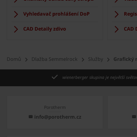
Vyhledavač prohlášení DoP
Regis
CAD Detaily zdivo
CAD D
Domů
Dlažba Semmelrock
Služby
Grafický 
wienerberger skupina je největší světo
Porotherm
info@porotherm.cz