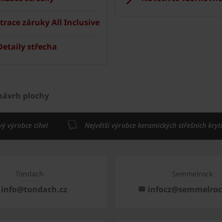
trace záruky All Inclusive
etaily střecha
návrh plochy
vý výrobce cihel
Největší výrobce keramických střešních kryt
Tondach
Semmelrock
info@tondach.cz
infocz@semmelro