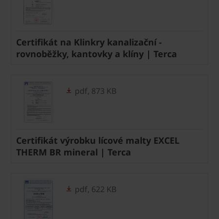
Certifikát na Klinkry kanalizační -
rovnoběžky, kantovky a klíny | Terca
pdf, 873 KB
Certifikát výrobku lícové malty EXCEL
THERM BR mineral | Terca
pdf, 622 KB