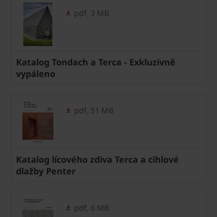
pdf, 3 MB
Katalog Tondach a Terca - Exkluzivně
vypáleno
pdf, 51 MB
Katalog lícového zdiva Terca a cihlové
dlažby Penter
pdf, 6 MB