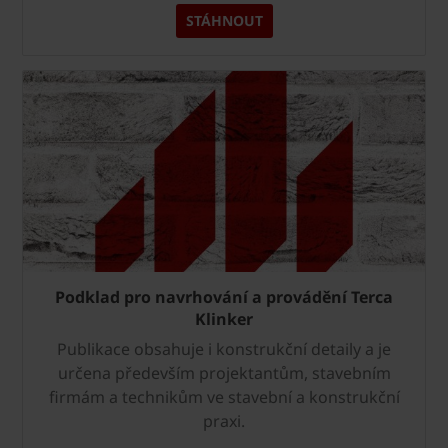
STÁHNOUT
Podklad pro navrhování a provádění Terca
Klinker
Publikace obsahuje i konstrukční detaily a je
určena především projektantům, stavebním
firmám a technikům ve stavební a konstrukční
praxi.