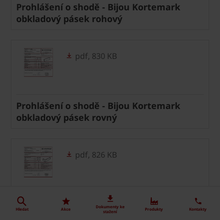
Prohlášení o shodě - Bijou Kortemark
obkladový pásek rohový
pdf, 830 KB
Prohlášení o shodě - Bijou Kortemark
obkladový pásek rovný
pdf, 826 KB
Prohlášení o shodě - Bijou obkladový
Dokumenty ke
Hledat
Akce
Produkty
Kontakty
stažení
pásek rohový