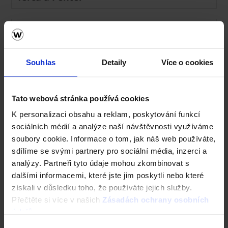
pdf, 155 KB
Souhlas
Detaily
Více o cookies
Etický kodex dodavatele | wienerberger
Tato webová stránka používá cookies
K personalizaci obsahu a reklam, poskytování funkcí
pdf, 2 MB
sociálních médií a analýze naší návštěvnosti využíváme
soubory cookie. Informace o tom, jak náš web používáte,
sdílíme se svými partnery pro sociální média, inzerci a
analýzy. Partneři tyto údaje mohou zkombinovat s
dalšími informacemi, které jste jim poskytli nebo které
Fasádní systém Terca Meffert Therm
získali v důsledku toho, že používáte jejich služby.
Přečtěte si více v našich
Zásadách ochrany osobních
údajů
.
pdf, 154 KB
Výběr