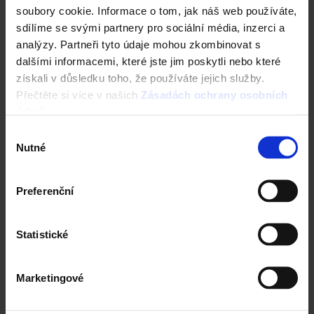
soubory cookie. Informace o tom, jak náš web používáte,
sdílíme se svými partnery pro sociální média, inzerci a
analýzy. Partneři tyto údaje mohou zkombinovat s
dalšími informacemi, které jste jim poskytli nebo které
získali v důsledku toho, že používáte jejich služby.
Přečtěte si více v našich
Zásadách ochrany osobních
údajů
.
Výběr
Nutné
souhlasu
Pro média
Preferenční
Servis pro média
Statistické
Buďte stále v obraze o tom co se aktuálně
děje ve světě wienerberger.
Marketingové