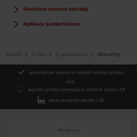
Navštivte vzorové zahrady
Aplikace GardenVisions
Domů
O nás
O společnosti
Aktuality
wienerberger skupina je největší světový výrobce
cihel
Největší výrobce keramických střešních krytin v ČR
Deset výrobních závodů v ČR
Porotherm