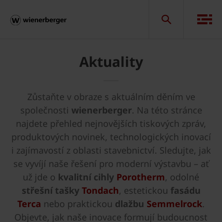
Aktuality
Zůstaňte v obraze s aktuálním děním ve
společnosti
wienerberger
. Na této stránce
najdete přehled nejnovějších tiskových zpráv,
produktových novinek, technologických inovací
i zajímavostí z oblasti stavebnictví. Sledujte, jak
se vyvíjí naše řešení pro moderní výstavbu – ať
už jde o
kvalitní cihly
Porotherm
, odolné
střešní tašky
Tondach
, estetickou
fasádu
Terca
nebo praktickou
dlažbu
Semmelrock
.
Objevte, jak naše inovace formují budoucnost