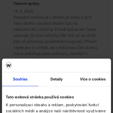
Tiskové zprávy
19. 5. 2026
Stavební sezóna je v plném proudu a pro
řadu domů nastává ideální čas na
rekonstrukci střechy. Právě teď se ale často
ukazuje, že stav střechy lidé řeší až ve chvíli,
kdy už přestává spolehlivě fungovat. Přitom
nejde jen o vzhled, ale o klíčovou část domu,
která ovlivňuje jeho ochranu, komfort i
provozní náklady.
ČTĚTE VÍCE
Souhlas
Detaily
Více o cookies
Tiskové zprávy
Tato webová stránka používá cookies
...zobrazit více
K personalizaci obsahu a reklam, poskytování funkcí
sociálních médií a analýze naší návštěvnosti využíváme