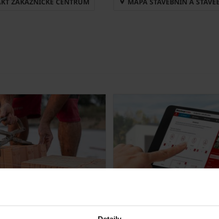
KT ZÁKAZNICKÉ CENTRUM
MAPA STAVEBNIN A STAVE
orotherm ZDARMA!
Konfigurace domu z