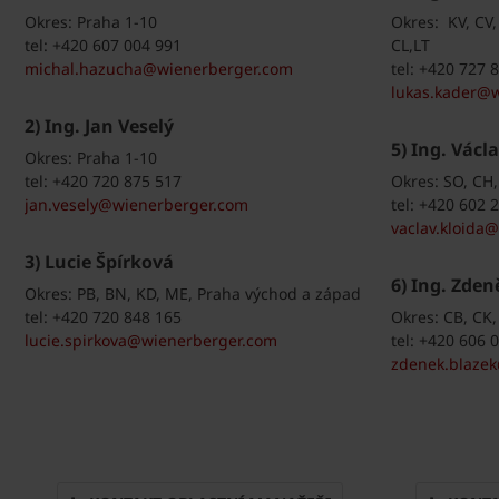
Okres: Praha 1-10
Okres: KV, CV,
tel: +420 607 004 991
CL,LT
michal.hazucha@wienerberger.com
tel: +420 727 
lukas.kader@
2) Ing. Jan Veselý
5) Ing. Václ
Okres: Praha 1-10
tel: +420 720 875 517
Okres: SO, CH,
jan.vesely@wienerberger.com
tel: +420 602 
vaclav.kloida
3) Lucie Špírková
6) Ing. Zden
Okres: PB, BN, KD, ME, Praha východ a západ
tel: +420 720 848 165
Okres: CB, CK, 
lucie.spirkova@wienerberger.com
tel: +420 606 
zdenek.blaze