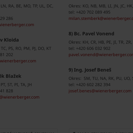
 LN, RA, BE, MO, TP, UL, DC,
Okres: KO, NB, MB, LI, JN, JC, H
tel: +420 702 089 495
829 286
milan.stemberk@wienerberger.
wienerberger.com
8) Bc. Pavel Vonend
av Kloida
Okres: KH, CR, HB, PE, JI, TR, ZR,
 TC, PS, RO, PM, PJ, DO, KT
tel: +420 606 032 902
281 202
pavel.vonend@wienerberger.c
@wienerberger.com
9) Ing. Josef Beneš
ěk Blažek
Okres: SM, TU, NA, RK, PU, UO, 
PT, ST, PI, TA, JH
tel: +420 602 282 394
041 828
josef.benes@wienerberger.com
k@wienerberger.com