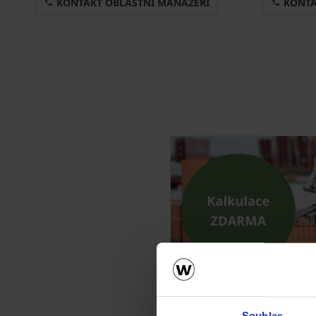
KONTAKT OBLASTNÍ MANAŽEŘI
KONTA
Kalkulace zdiva P