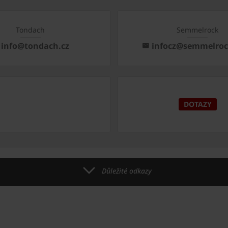
Tondach
Semmelrock
info@tondach.cz
infocz@semmelro
DOTAZY
Důležité odkazy