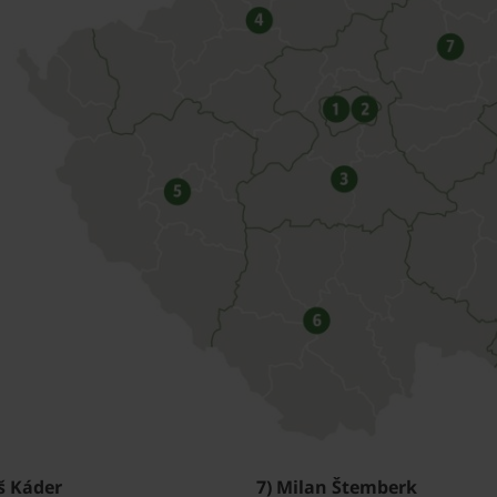
š Káder
7) Milan Štemberk