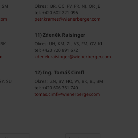
K, SM
Okres: BR, OC, PV, PR, NJ, OP, JE
tel: +420 602 221 096
com
petr.krames@wienerberger.com
11) Zdeněk Raisinger
 BK
Okres: UH, KM, ZL, VS, FM, OV, KI
tel: +420 720 891 672
om
zdenek.raisinger@wienerberger.com
12) Ing. Tomáš Cimfl
SY, SU
Okres: ZN, BV, HO, VY, BK, BI, BM
tel: +420 606 761 740
tomas.cimfl@wienerberger.com