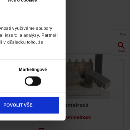
Více o cookies
ěvnosti využíváme soubory
Close
, inzerci a analýzy. Partneři
li v důsledku toho, že
Hledat
Akce
Marketingové
Dokumenty
ke stažení
Dlažba Semmelrock
Produkty
POVOLIT VŠE
Ceník Semmelrock
Kontakty