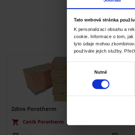
Souhlas
Tato webová stránka použív
K personalizaci obsahu a re
cookie. Informace o tom, jak
tyto údaje mohou zkombinovat
používáte jejich služby. Přeč
Výběr
Nutné
souhlasu
Zdivo Porotherm
Střecha 
Ceník Porotherm
Cení