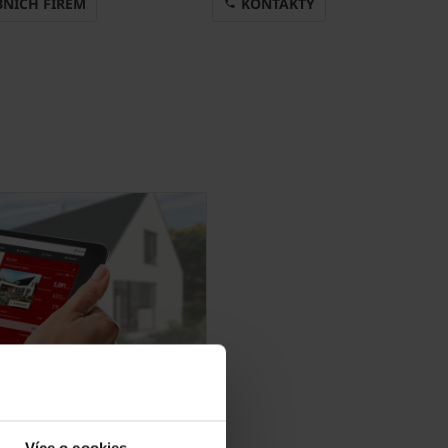
BNÍCH FIREM
KONTAKTY
a 5 minut