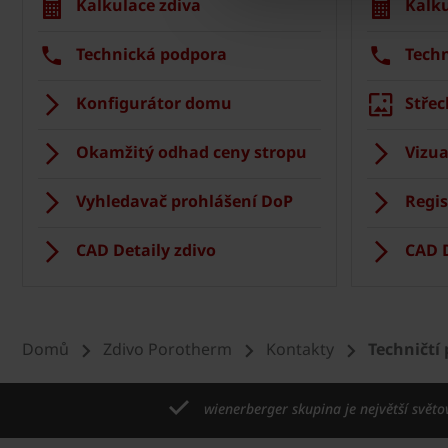
Kalkulace zdiva
Kalku
Technická podpora
Tech
Konfigurátor domu
Střec
Okamžitý odhad ceny stropu
Vizua
Vyhledavač prohlášení DoP
Regis
CAD Detaily zdivo
CAD D
Domů
Zdivo Porotherm
Kontakty
Techničtí 
wienerberger skupina je největší světo