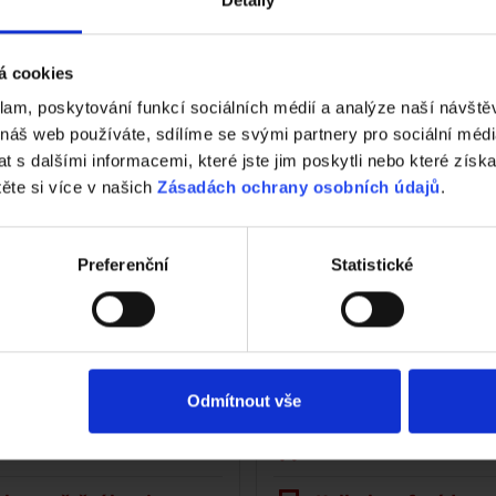
Detaily
á cookies
klam, poskytování funkcí sociálních médií a analýze naší návšt
 náš web používáte, sdílíme se svými partnery pro sociální média
Nástroje a služby
 s dalšími informacemi, které jste jim poskytli nebo které získa
těte si více v našich
Zásadách ochrany osobních údajů
.
Preferenční
Statistické
Tondach
Fasáda Terca
Odmítnout vše
k Tondach
Ceník Terca