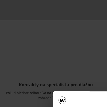
Kontakty na specialistu pro dlažbu
Pokud hledáte odborníka na venkovní dlažbu, dlaždice a prvky
zahradní architektury.