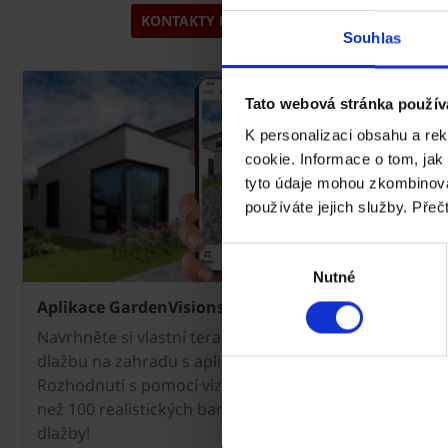
KONTAKTY NA ODBORNÍKY
Souhlas
Tato webová stránka použív
K personalizaci obsahu a re
cookie. Informace o tom, jak
tyto údaje mohou zkombinovat
používáte jejich služby. Přeč
Výběr
Nutné
souhlasu
Aplikace GardenVisions
Navrhněte si vlastní terasu, příjezdovou cestu nebo
dlažbu na zahradu s aplikací GardenVisions!
Rozhodnutí s pomocí vizualizace nebylo snazší. Více
než 100 realistických barev, formátů a povrchů
dlažby!