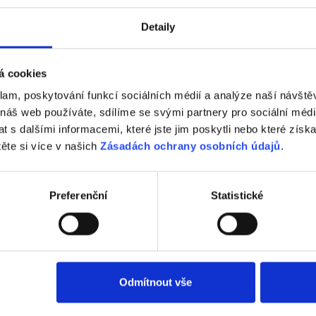
PRODEJNÍ SÍŤ
Detaily
á cookies
klam, poskytování funkcí sociálních médií a analýze naší návšt
 náš web používáte, sdílíme se svými partnery pro sociální média
 s dalšími informacemi, které jste jim poskytli nebo které získa
těte si více v našich
Zásadách ochrany osobních údajů
.
Preferenční
Statistické
Vzorová zahrada Ledčice
Uvažujete o rekonstrukci střechy vašeho domu?
Máme pro vás řešení. Pomocí 3D vizualizace vám
ukážeme, jak bude vaše nová střecha vypadat v
Odmítnout vše
reálu. Budete si ji moci představit. Jsme jediní na
českém trhu střešních tašek, kdo tuto službu nabízí.