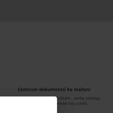
Centrum dokumentů ke stažení
Prohlédněte si dokumenty k dlažbám - ceníky, katalogy,
vzorové pokládky, technické listy a další.