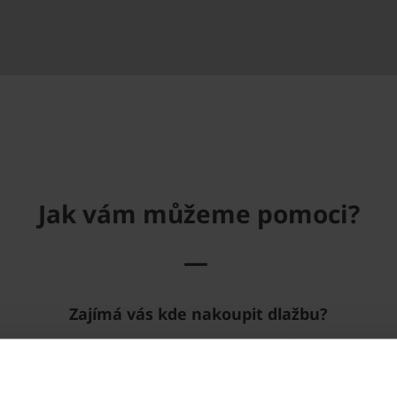
Jak vám můžeme pomoci?
—
Zajímá vás kde nakoupit dlažbu?
Pokračujte na prodejní síť stavebnin, partnerů se vzorovou
plochou, realizačních firem a zahradních architektů.