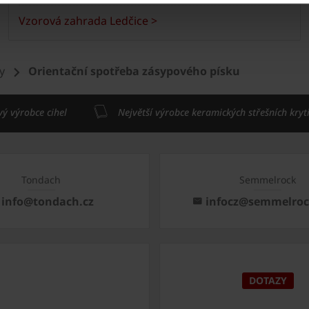
Vzorová zahrada Ledčice >
y
Orientační spotřeba zásypového písku
vý výrobce cihel
Největší výrobce keramických střešních kryt
Tondach
Semmelrock
info@tondach.cz
infocz@semmelro
DOTAZY