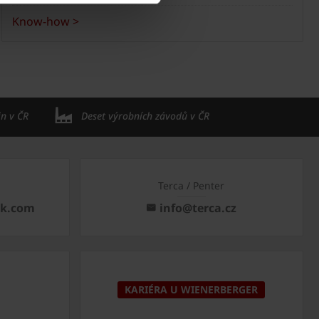
Know-how >
in v ČR
Deset výrobních závodů v ČR
Terca / Penter
ck.com
info@terca.cz
KARIÉRA U WIENERBERGER