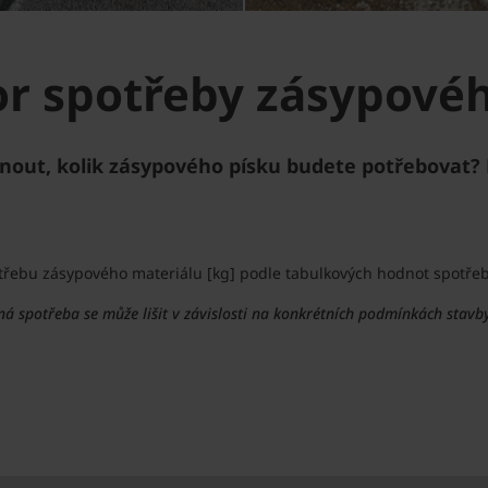
or spotřeby zásypové
out, kolik zásypového písku budete potřebovat? Př
otřebu zásypového materiálu [kg] podle tabulkových hodnot spotřeb
čná spotřeba se může lišit v závislosti na konkrétních podmínkách sta