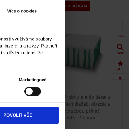
DOKUMENTY K DLAŽBÁM
Více o cookies
Close
ěvnosti využíváme soubory
, inzerci a analýzy. Partneři
li v důsledku toho, že
Hledat
Akce
Marketingové
Dokumenty
Know-how
ke stažení
Nenabízíme jen betonové výrobky, ale do detailu
promyšlený systém venkovních dlažeb, dlaždic a
Produkty
zahradní architekturu, která s sebou přináší
POVOLIT VŠE
inteligentní a komplexní řešení s přidanou
Kontakty
hodnotou.