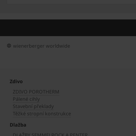
wienerberger worldwide
Zdivo
ZDIVO POROTHERM
Pálené cihly
Stavební překlady
Těžké stropní konstrukce
Dlažba
DLAŽBY SEMMELROCK A PENTER