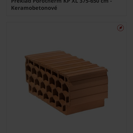
Překlad Porotherm KP XL 375-650 cm -
Keramobetonové