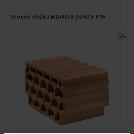
Stropní vložka MIAKO 8-23/62.5 PTH