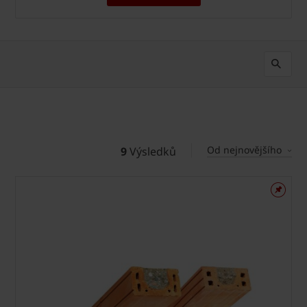
Od nejnovějšího
9
Výsledků