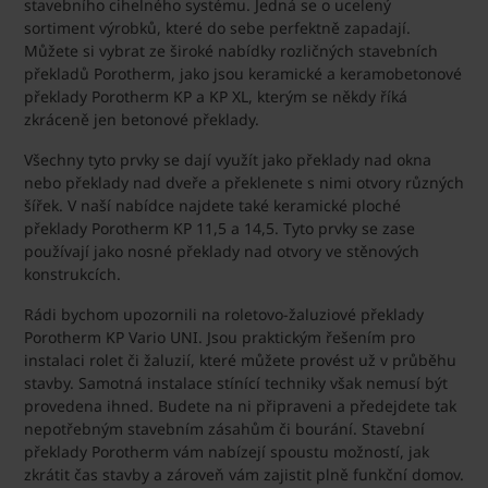
stavebního cihelného systému. Jedná se o ucelený
sortiment výrobků, které do sebe perfektně zapadají.
Můžete si vybrat ze široké nabídky rozličných stavebních
překladů Porotherm, jako jsou keramické a keramobetonové
překlady Porotherm KP a KP XL, kterým se někdy říká
zkráceně jen betonové překlady.
Všechny tyto prvky se dají využít jako překlady nad okna
nebo překlady nad dveře a překlenete s nimi otvory různých
šířek. V naší nabídce najdete také keramické ploché
překlady Porotherm KP 11,5 a 14,5. Tyto prvky se zase
používají jako nosné překlady nad otvory ve stěnových
konstrukcích.
Rádi bychom upozornili na roletovo-žaluziové překlady
Porotherm KP Vario UNI. Jsou praktickým řešením pro
instalaci rolet či žaluzií, které můžete provést už v průběhu
stavby. Samotná instalace stínící techniky však nemusí být
provedena ihned. Budete na ni připraveni a předejdete tak
nepotřebným stavebním zásahům či bourání. Stavební
překlady Porotherm vám nabízejí spoustu možností, jak
zkrátit čas stavby a zároveň vám zajistit plně funkční domov.