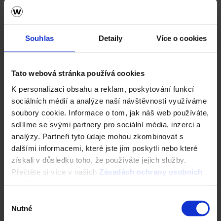
Souhlas
Detaily
Více o cookies
Stropní vložka MIAKO 8-23/50 PTH
Tato webová stránka používá cookies
K personalizaci obsahu a reklam, poskytování funkcí
sociálních médií a analýze naší návštěvnosti využíváme
soubory cookie. Informace o tom, jak náš web používáte,
sdílíme se svými partnery pro sociální média, inzerci a
analýzy. Partneři tyto údaje mohou zkombinovat s
dalšími informacemi, které jste jim poskytli nebo které
získali v důsledku toho, že používáte jejich služby.
Přečtěte si více v našich
Zásadách ochrany osobních
údajů
.
Výběr
Nutné
souhlasu