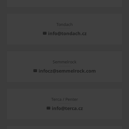
Tondach
info@tondach.cz
Semmelrock
infocz@semmelrock.com
Terca / Penter
info@terca.cz