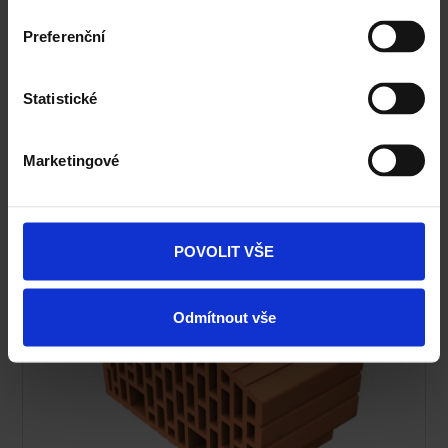
Preferenční
Statistické
Stropní vložka MIAKO 25/62,5 BNK
Marketingové
POVOLIT VŠE
Odmítnout vše