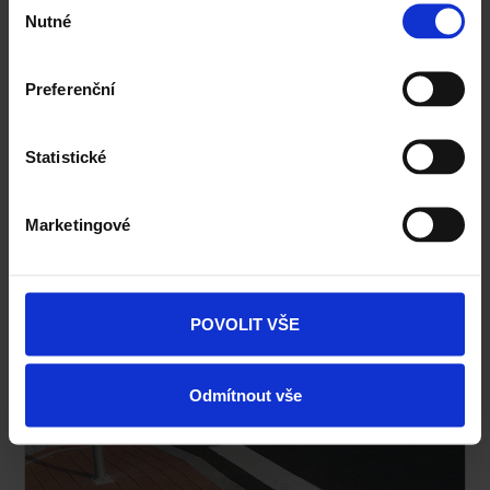
Nutné
souhlasu
Preferenční
Příslušenství
Statistické
Doplňky betonové dlažby Semmelrock
Komplexnost dlažby Semmelrock je zaručena
Marketingové
doplňky - dekorativními oblázky, spárovací
hmootou a písky, podložky, terči, přípravky
na čištění a péči, atd.
POVOLIT VŠE
Příslušenství >
Odmítnout vše