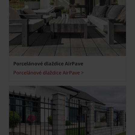
Porcelánové dlaždice AirPave
Porcelánové dlaždice AirPave >