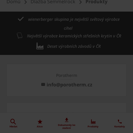
Domů
Dlažba Semmelrock
Produkty
wienerberger skupina je největší světový výrobce
cihel
Největší výrobce keramických střešních krytin v ČR
Deset výrobních závodů v ČR
Porotherm
info@porotherm.cz
Tondach
info@tondach.cz
Dokumenty ke
Hledat
Akce
Produkty
Kontakty
stažení