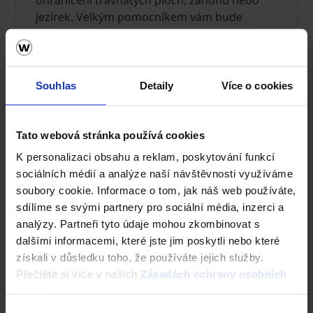
ohraničení travnatých ploch, záhonů nebo
jezírek. Velkým pomocníkem vám bude
trávníkový obrubník, který nejen pěkně
ohraničí plochu, ale zároveň je praktický pro
snadné sekání trávy. Schody mají
mnohostranné využití. Od domovních
Souhlas
Detaily
Více o cookies
vchodů, přes vytvoření hezkého přechodu z
terasy na zahradu a v neposlední řadě,
jako spojení různých výškových rozdílů.
Tato webová stránka používá cookies
K personalizaci obsahu a reklam, poskytování funkcí
Schody a obrubníky >
sociálních médií a analýze naší návštěvnosti využíváme
soubory cookie. Informace o tom, jak náš web používáte,
sdílíme se svými partnery pro sociální média, inzerci a
analýzy. Partneři tyto údaje mohou zkombinovat s
dalšími informacemi, které jste jim poskytli nebo které
získali v důsledku toho, že používáte jejich služby.
Přečtěte si více v našich
Zásadách ochrany osobních
údajů
.
Výběr