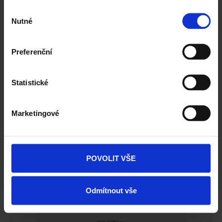
Výběr
Nutné
souhlasu
Preferenční
Statistické
Marketingové
POVOLIT VŠE
Rundflor - červená
Odmítnout vše