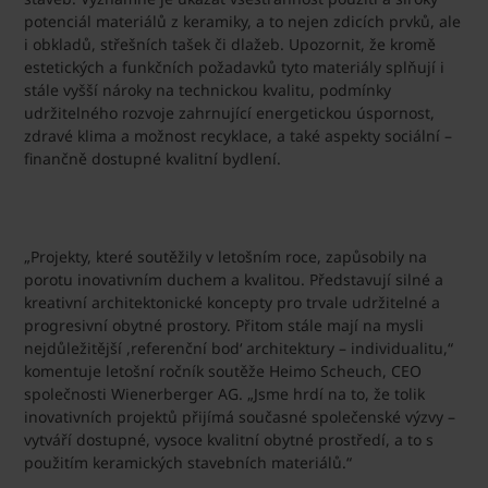
potenciál materiálů z keramiky, a to nejen zdicích prvků, ale
i obkladů, střešních tašek či dlažeb. Upozornit, že kromě
estetických a funkčních požadavků tyto materiály splňují i
stále vyšší nároky na technickou kvalitu, podmínky
udržitelného rozvoje zahrnující energetickou úspornost,
zdravé klima a možnost recyklace, a také aspekty sociální –
finančně dostupné kvalitní bydlení.
„Projekty, které soutěžily v letošním roce, zapůsobily na
porotu inovativním duchem a kvalitou. Představují silné a
kreativní architektonické koncepty pro trvale udržitelné a
progresivní obytné prostory. Přitom stále mají na mysli
nejdůležitější ,referenční bod‘ architektury – individualitu,“
komentuje letošní ročník soutěže Heimo Scheuch, CEO
společnosti Wienerberger AG. „Jsme hrdí na to, že tolik
inovativních projektů přijímá současné společenské výzvy –
vytváří dostupné, vysoce kvalitní obytné prostředí, a to s
použitím keramických stavebních materiálů.“