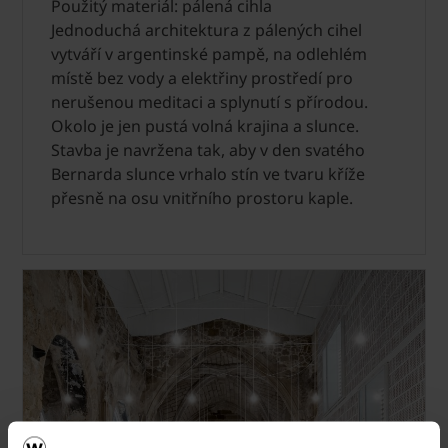
Použitý materiál: pálená cihla
Jednoduchá architektura z pálených cihel
vytváří v argentinské pampě, na odlehlém
místě bez vody a elektřiny prostředí pro
nerušenou meditaci a splynutí s přírodou.
Okolo je jen pustá volná krajina a slunce.
Stavba je navržena tak, aby v den svatého
Bernarda slunce vrhalo stín ve tvaru kříže
přesně na osu vnitřního prostoru kaple.