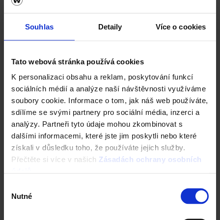
Souhlas
Detaily
Více o cookies
Zvláštní cena, kategorie
Inovativní cihlové stavby
Tato webová stránka používá cookies
Kostel Vilanova de la Barca, Španělsko
K personalizaci obsahu a reklam, poskytování funkcí
sociálních médií a analýze naší návštěvnosti využíváme
Architekti: AleaOlea architecture &
soubory cookie. Informace o tom, jak náš web používáte,
landscape, Španělsko
sdílíme se svými partnery pro sociální média, inzerci a
Použitý materiál: Lícové cihly, pálené střešní
analýzy. Partneři tyto údaje mohou zkombinovat s
tašky.
dalšími informacemi, které jste jim poskytli nebo které
Kostel Vilanova de la Barca postavena ve 13.
získali v důsledku toho, že používáte jejich služby.
století. Během občanské války v roce 1936 byl
Přečtěte si více v našich
Zásadách ochrany osobních
kostel značně poškozen a po více jako 80 let
údajů
.
byly stěny jen ruinami. V roce 2009 bylo
Výběr
rozhodnuto zastavit tento úpadek a zachovat
Nutné
souhlasu
kostel v současném stavu. Tak začal proces
kompletní renovace.