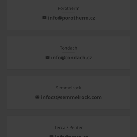
Porotherm
info@porotherm.cz
Tondach
info@tondach.cz
Semmelrock
infocz@semmelrock.com
Terca / Penter
info@terca.cz