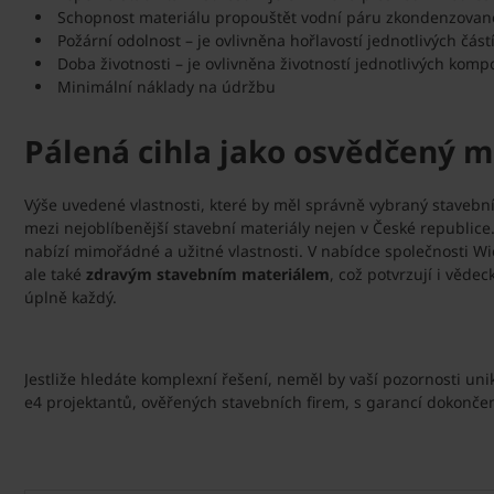
Schopnost materiálu propouštět vodní páru zkondenzovanou 
Požární odolnost – je ovlivněna hořlavostí jednotlivých část
Doba životnosti – je ovlivněna životností jednotlivých kom
Minimální náklady na údržbu
Pálená cihla jako osvědčený m
Výše uvedené vlastnosti, které by měl správně vybraný stavební
mezi nejoblíbenější stavební materiály nejen v České republice.
nabízí mimořádné a užitné vlastnosti. V nabídce společnosti W
ale také
zdravým stavebním materiálem
, což potvrzují i věde
úplně každý.
Jestliže hledáte komplexní řešení, neměl by vaší pozornosti un
e4 projektantů, ověřených stavebních firem, s garancí dokonče