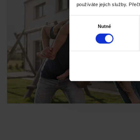
používáte jejich služby. Přeč
Výběr
Nutné
souhlasu