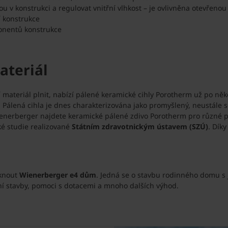
v konstrukci a regulovat vnitřní vlhkost – je ovlivněna otevřeno
í konstrukce
ponentů konstrukce
ateriál
 materiál plnit, nabízí pálené keramické cihly Porotherm už po něk
 Pálená cihla je dnes charakterizována jako promyšlený, neustále s
ienerberger najdete keramické pálené zdivo Porotherm pro různé p
cké studie realizované
Státním zdravotnickým ústavem (SZÚ)
. Dík
iknout
Wienerberger e4 dům
. Jedná se o stavbu rodinného domu s 
ní stavby, pomoci s dotacemi a mnoho dalších výhod.