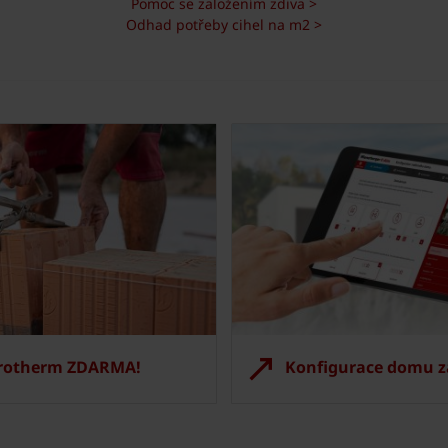
Pomoc se založením zdiva >
Odhad potřeby cihel na m2 >
orotherm ZDARMA!
Konfigurace domu z