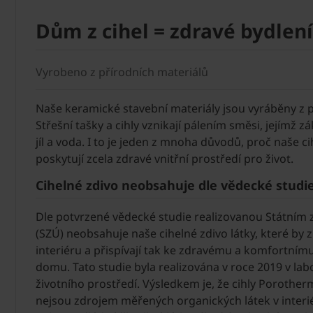
Dům z cihel = zdravé bydlení
Vyrobeno z přírodních materiálů
Naše keramické stavební materiály jsou vyráběny z p
Střešní tašky a cihly vznikají pálením směsi, jejímž z
jíl a voda. I to je jeden z mnoha důvodů, proč naše ci
poskytují zcela zdravé vnitřní prostředí pro život.
Cihelné zdivo neobsahuje dle vědecké studie
Dle potvrzené vědecké studie realizovanou Státním
(SZÚ) neobsahuje naše cihelné zdivo látky, které by 
interiéru a přispívají tak ke zdravému a komfortním
domu. Tato studie byla realizována v roce 2019 v lab
životního prostředí. Výsledkem je, že cihly Porother
nejsou zdrojem měřených organických látek v interié