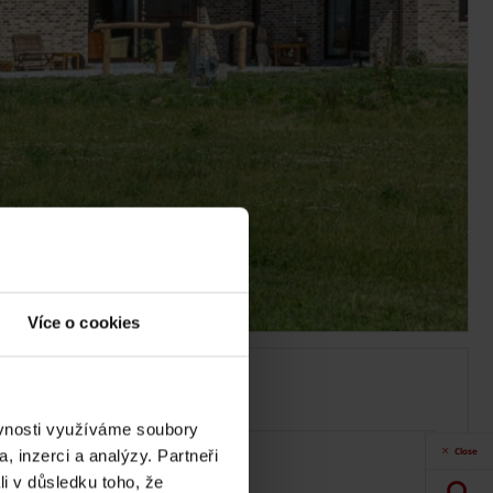
Více o cookies
 e4 dům
ěvnosti využíváme soubory
Close
, inzerci a analýzy. Partneři
vý cihlový dům na míru
li v důsledku toho, že