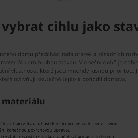
 vybrat cihlu jako sta
nného domu předchází řada otázek a zásadních rozhodn
materiálu pro hrubou stavbu. V dnešní době je nabí
ační vlastnosti, které jsou mnohdy jasnou prioritou. 
 které ovlivňují skutečné teplo a pohodlí domova.
o materiálu
álu, šířkou zdiva, tuhostí konstrukce ve vodorovné rovině
stěn, konečnou povrchovou úpravou
tí okolních konstrukcí, akumulační schopností materiálu