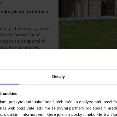
y.
niku plísní, hniloby a
riály, které mají vysokou
iéru nezůstává žádná
ikroorganismů napomáhá.
odborně se tento jev
Detaily
Wienerberger
á cookies
klam, poskytování funkcí sociálních médií a analýze naší návšt
 náš web používáte, sdílíme se svými partnery pro sociální média
Pro ty, kteří hledají zdra
 s dalšími informacemi, které jste jim poskytli nebo které získa