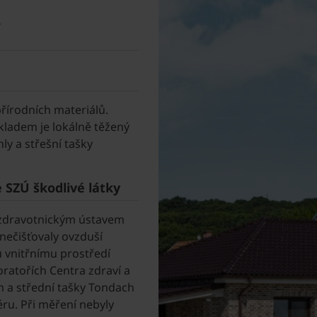
řírodních materiálů.
ákladem je lokálně těžený
hly a střešní tašky
 SZÚ škodlivé látky
 zdravotnickým ústavem
znečišťovaly ovzduší
u vnitřnímu prostředí
oratořích Centra zdraví a
m a střední tašky Tondach
ru. Při měření nebyly