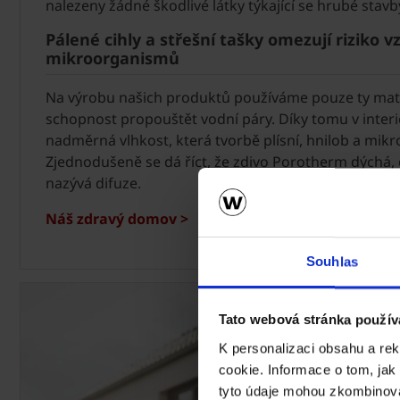
nalezeny žádné škodlivé látky týkající se hrubé stavb
Pálené cihly a střešní tašky omezují riziko vz
mikroorganismů
Na výrobu našich produktů používáme pouze ty mate
schopnost propouštět vodní páry. Díky tomu v inter
nadměrná vlhkost, která tvorbě plísní, hnilob a m
Zjednodušeně se dá říct, že zdivo Porotherm dýchá, 
nazývá difuze.
Náš zdravý domov >
Souhlas
Tato webová stránka použív
K personalizaci obsahu a re
cookie. Informace o tom, jak
tyto údaje mohou zkombinovat