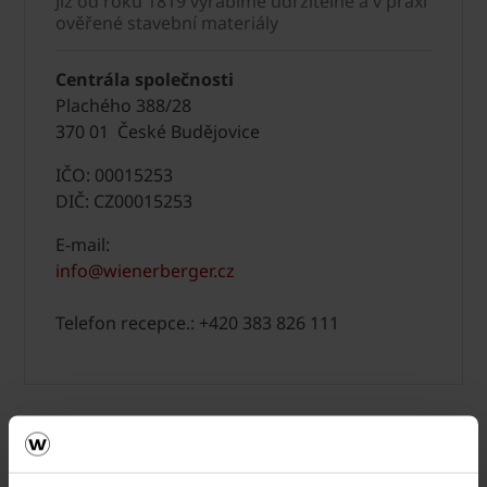
Již od roku 1819 vyrábíme udržitelné a v praxi
ověřené stavební materiály
Centrála společnosti
Plachého 388/28
370 01 České Budějovice
IČO: 00015253
DIČ: CZ00015253
E-mail:
info@wienerberger.cz
Telefon recepce.: +420 383 826 111
Kompletní sady log (balíčky)