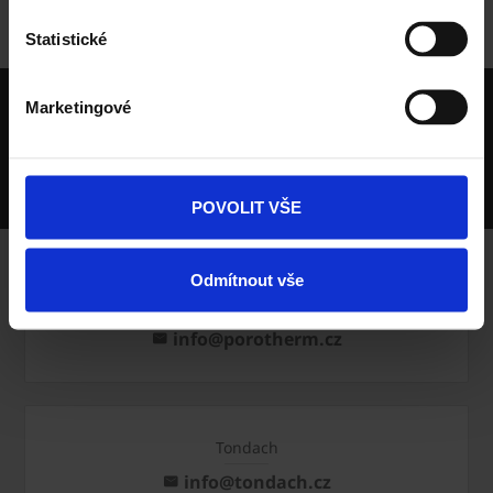
Domů
O nás
Pro média
Statistické
wienerberger skupina je největší světový výrobce
Marketingové
cihel
Největší výrobce keramických střešních krytin v ČR
Deset výrobních závodů v ČR
POVOLIT VŠE
Odmítnout vše
Porotherm
info@porotherm.cz
Tondach
info@tondach.cz