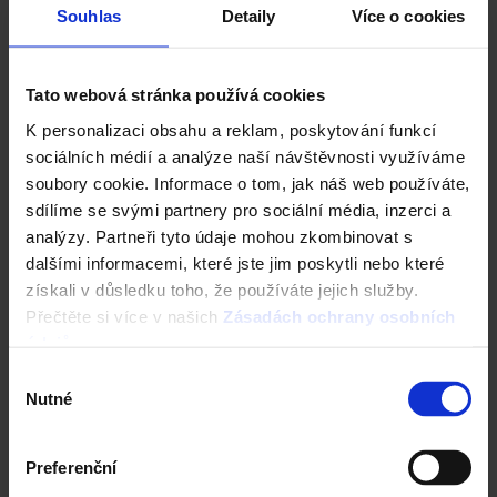
Souhlas
Detaily
Více o cookies
Vyberte si mezi sadami log společnosti
wienerberger ve formátu .png, .eps nebo
obojí.
Tato webová stránka používá cookies
K personalizaci obsahu a reklam, poskytování funkcí
SADA LOG (.PNG)
sociálních médií a analýze naší návštěvnosti využíváme
soubory cookie. Informace o tom, jak náš web používáte,
sdílíme se svými partnery pro sociální média, inzerci a
SADA LOG (.EPS)
analýzy. Partneři tyto údaje mohou zkombinovat s
dalšími informacemi, které jste jim poskytli nebo které
získali v důsledku toho, že používáte jejich služby.
KOMPLETNÍ SADA LOG (.PNG I .EPS)
Přečtěte si více v našich
Zásadách ochrany osobních
údajů
.
Loga jsou určena k externímu užití pouze oprávněným
Výběr
uživatelům z řad tiskových médií, reklamních agentur
Nutné
souhlasu
a obchodních partnerů. Loga jsou registrované ochranné
známky a porušení práv k užití ochranné známky je trestné
podle zákona.
Preferenční