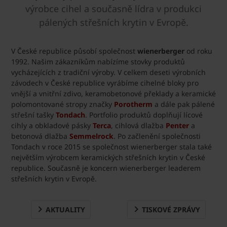
výrobce cihel a současně lídra v produkci
pálených střešních krytin v Evropě.
V České republice působí společnost
wienerberger
od roku
1992. Našim zákazníkům nabízíme stovky produktů
vycházejících z tradiční výroby. V celkem deseti výrobních
závodech v České republice vyrábíme cihelné bloky pro
vnější a vnitřní zdivo, keramobetonové překlady a keramické
polomontované stropy značky
Porotherm
a dále pak pálené
střešní tašky
Tondach
. Portfolio produktů doplňují lícové
cihly a obkladové pásky
Terca
, cihlová dlažba
Penter
a
betonová dlažba
Semmelrock
. Po začlenění společnosti
Tondach v roce 2015 se společnost wienerberger stala také
největším výrobcem keramických střešních krytin v České
republice. Současně je koncern wienerberger leaderem
střešních krytin v Evropě.
AKTUALITY
TISKOVÉ ZPRÁVY