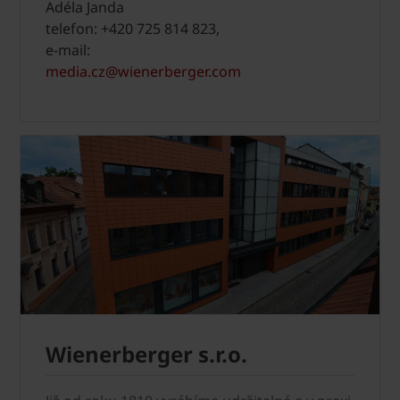
Adéla Janda
telefon: +420 725 814 823,
e-mail:
media.cz@wienerberger.com
Wienerberger s.r.o.