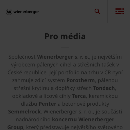
Pro média
Společnost
Wienerberger s. r. o.
, je největším
výrobcem pálených cihel a střešních tašek v
České republice. Její portfolio na trhu v ČR nyní
zahrnuje zdicí systém
Porotherm
, pálenou
střešní krytinu a doplňky střech
Tondach
,
obkladové a lícové cihly
Terca
, keramickou
dlažbu
Penter
a betonové produkty
Semmelrock
. Wienerberger s. r. o., je součástí
nadnárodního
koncernu Wienerberger
Group
, který představuje největšího světového