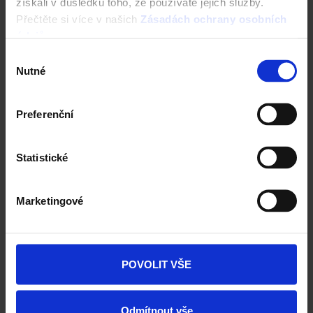
získali v důsledku toho, že používáte jejich služby.
Přečtěte si více v našich
Zásadách ochrany osobních
údajů
.
Výběr
Nutné
souhlasu
Kontrola střechy před rekonstrukcí
Preferenční
Nástroje a služby
Statistické
Marketingové
POVOLIT VŠE
Odmítnout vše