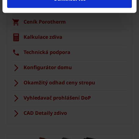
Zdivo Porotherm
Ceník Porotherm
Kalkulace zdiva
Technická podpora
Konfigurátor domu
Okamžitý odhad ceny stropu
Vyhledavač prohlášení DoP
CAD Detaily zdivo