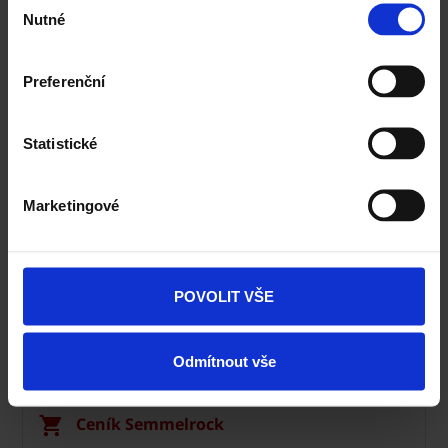
Nutné
souhlasu
Specialista prodeje
Preferenční
Navštivte vzorkovnu Terca
Statistické
Marketingové
POVOLIT VŠE
Odmítnout vše
Dlažba Semmelrock
Ceník Semmelrock