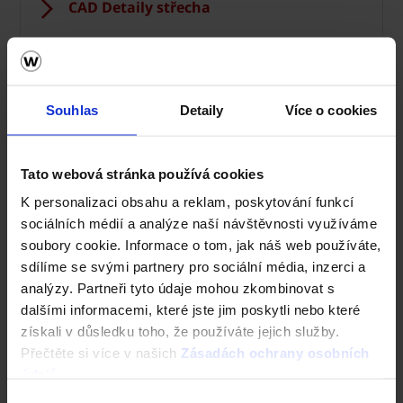
CAD Detaily střecha
Souhlas
Detaily
Více o cookies
Tato webová stránka používá cookies
K personalizaci obsahu a reklam, poskytování funkcí
sociálních médií a analýze naší návštěvnosti využíváme
soubory cookie. Informace o tom, jak náš web používáte,
Fasáda Terca
sdílíme se svými partnery pro sociální média, inzerci a
analýzy. Partneři tyto údaje mohou zkombinovat s
Ceník Terca
dalšími informacemi, které jste jim poskytli nebo které
získali v důsledku toho, že používáte jejich služby.
Kalkulace fasády
Přečtěte si více v našich
Zásadách ochrany osobních
údajů
.
Technická podpora
Výběr