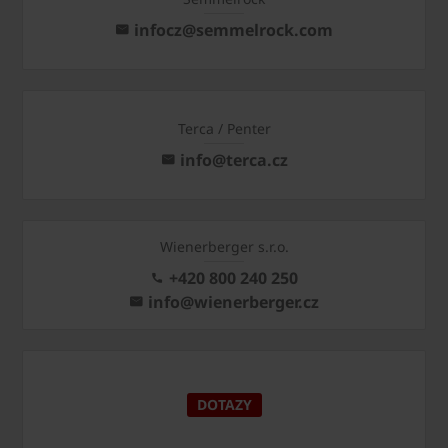
infocz@semmelrock.com
Terca / Penter
info@terca.cz
Wienerberger s.r.o.
+420 800 240 250
info@wienerberger.cz
DOTAZY