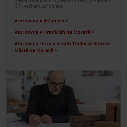
největší venkovní showroom Terca a Penter v
ČR - veškerý sortiment
Vzorkovna v Jirčanech >
Vzorkovna v Hranicích na Moravě >
Vzorkovna Terca v areálu Tradix ve Starém
Městě na Moravě >