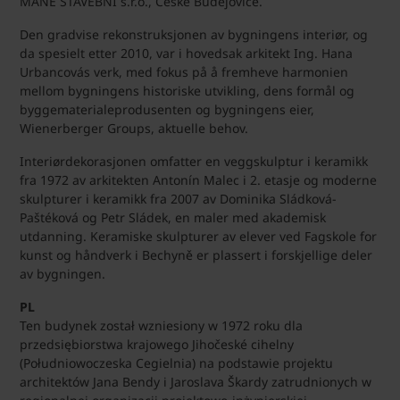
MANE STAVEBNÍ s.r.o., České Budějovice.
Den gradvise rekonstruksjonen av bygningens interiør, og
da spesielt etter 2010, var i hovedsak arkitekt Ing. Hana
Urbancovás verk, med fokus på å fremheve harmonien
mellom bygningens historiske utvikling, dens formål og
byggematerialeprodusenten og bygningens eier,
Wienerberger Groups, aktuelle behov.
Interiørdekorasjonen omfatter en veggskulptur i keramikk
fra 1972 av arkitekten Antonín Malec i 2. etasje og moderne
skulpturer i keramikk fra 2007 av Dominika Sládková-
Paštéková og Petr Sládek, en maler med akademisk
utdanning. Keramiske skulpturer av elever ved Fagskole for
kunst og håndverk i Bechyně er plassert i forskjellige deler
av bygningen.
PL
Ten budynek został wzniesiony w 1972 roku dla
przedsiębiorstwa krajowego Jihočeské cihelny
(Południowoczeska Cegielnia) na podstawie projektu
architektów Jana Bendy i Jaroslava Škardy zatrudnionych w