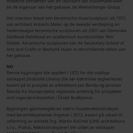
moderne behoeften van de fabrikant van bouwmaterialen
en de eigenaar van het gebouw, de Wienerberger Group.
Het interieur bevat een keramische muursculptuur uit 1972
van architect Antonín Malec op de tweede verdieping en
hedendaagse keramische sculpturen uit 2007 van Dominika
Sládková-Paštéková en academisch kunstschilder Petr
Sládek. Keramische sculpturen van de Secondary School of
Arts and Crafts in Bechyně staan in verschillende delen van
het gebouw.
NO
Denne bygningen ble oppført i 1972 for det statlige
selskapet Jihočeské cihelny (De sør-bøhmiske teglverkene)
basert på et prosjekt av arkitektene Jan Benda og Jaroslav
Škarda fra Stavoprojekts regionale avdeling for prosjekter
and ingeniørvirksomhet i České Budějovice.
Bygningen gjennomgikk en større fasaderekonstruksjon
med keramikksystemet Argeton i 2013, basert på utkast til
utforming av arkitekt Ing. Martin Kačírek (LINE architektura
s.r.o., Praha). Rekonstruksjonen ble utført av selskapet