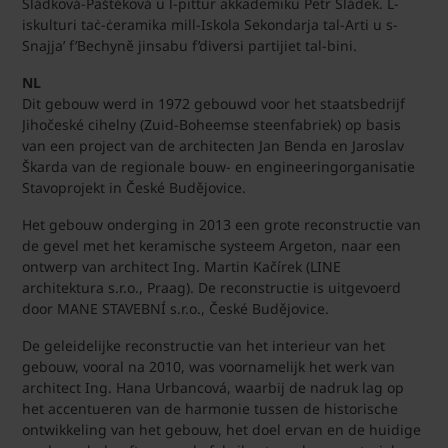
Sládková-Paštéková u l-pittur akkademiku Petr Sládek. L-
iskulturi taċ-ċeramika mill-Iskola Sekondarja tal-Arti u s-
Snajja’ f’Bechyně jinsabu f’diversi partijiet tal-bini.
NL
Dit gebouw werd in 1972 gebouwd voor het staatsbedrijf
Jihočeské cihelny (Zuid-Boheemse steenfabriek) op basis
van een project van de architecten Jan Benda en Jaroslav
Škarda van de regionale bouw- en engineeringorganisatie
Stavoprojekt in České Budějovice.
Het gebouw onderging in 2013 een grote reconstructie van
de gevel met het keramische systeem Argeton, naar een
ontwerp van architect Ing. Martin Kačírek (LINE
architektura s.r.o., Praag). De reconstructie is uitgevoerd
door MANE STAVEBNÍ s.r.o., České Budějovice.
De geleidelijke reconstructie van het interieur van het
gebouw, vooral na 2010, was voornamelijk het werk van
architect Ing. Hana Urbancová, waarbij de nadruk lag op
het accentueren van de harmonie tussen de historische
ontwikkeling van het gebouw, het doel ervan en de huidige