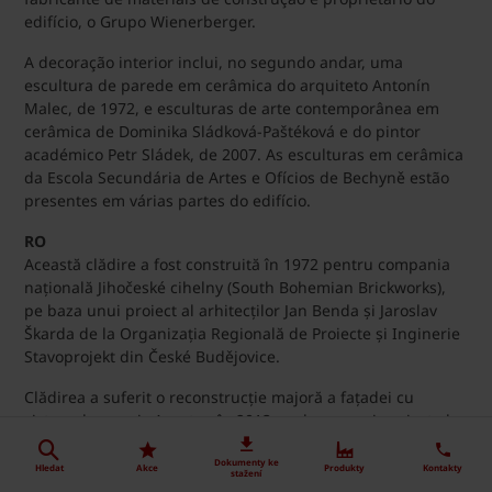
edifício, o Grupo Wienerberger.
A decoração interior inclui, no segundo andar, uma
escultura de parede em cerâmica do arquiteto Antonín
Malec, de 1972, e esculturas de arte contemporânea em
cerâmica de Dominika Sládková-Paštéková e do pintor
académico Petr Sládek, de 2007. As esculturas em cerâmica
da Escola Secundária de Artes e Ofícios de Bechyně estão
presentes em várias partes do edifício.
RO
Această clădire a fost construită în 1972 pentru compania
națională Jihočeské cihelny (South Bohemian Brickworks),
pe baza unui proiect al arhitecților Jan Benda și Jaroslav
Škarda de la Organizația Regională de Proiecte și Inginerie
Stavoprojekt din České Budějovice.
Clădirea a suferit o reconstrucție majoră a fațadei cu
sistemul ceramic Argeton în 2013, pe baza unui proiect al
arhitectului Ing. Martin Kačírek (LINE architektura s.r.o.,
Dokumenty ke
Praga). Reconstrucția a fost realizată de MANE STAVEBNÍ
Hledat
Akce
Produkty
Kontakty
stažení
s.r.o., České Budějovice.