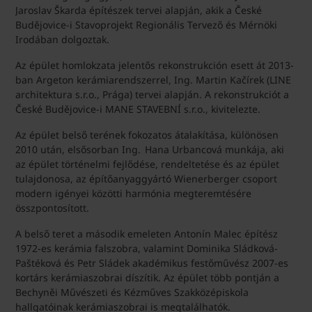
Jaroslav Škarda építészek tervei alapján, akik a České
Budějovice-i Stavoprojekt Regionális Tervező és Mérnöki
Irodában dolgoztak.
Az épület homlokzata jelentős rekonstrukción esett át 2013-
ban Argeton kerámiarendszerrel, Ing. Martin Kačírek (LINE
architektura s.r.o., Prága) tervei alapján. A rekonstrukciót a
České Budějovice-i MANE STAVEBNÍ s.r.o., kivitelezte.
Az épület belső terének fokozatos átalakítása, különösen
2010 után, elsősorban Ing. Hana Urbancová munkája, aki
az épület történelmi fejlődése, rendeltetése és az épület
tulajdonosa, az építőanyaggyártó Wienerberger csoport
modern igényei közötti harmónia megteremtésére
összpontosított.
A belső teret a második emeleten Antonín Malec építész
1972-es kerámia falszobra, valamint Dominika Sládková-
Paštéková és Petr Sládek akadémikus festőművész 2007-es
kortárs kerámiaszobrai díszítik. Az épület több pontján a
Bechyněi Művészeti és Kézműves Szakközépiskola
hallgatóinak kerámiaszobrai is megtalálhatók.