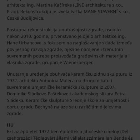
arhitekta ing. Martina Kačíreka (LINE architektura s.r.o.,
Prag). Rekonstrukciju je izvela tvrtka MANE STAVEBNÍ s.r.o.,
České Budějovice.
Postupna rekonstrukcija unutrašnjosti zgrade, osobito
nakon 2010. godine, prvenstveno je djelo arhitektice ing.
Hane Urbancove, s fokusom na naglašavanje sklada između
povijesnog razvoja zgrade, njezine namjene i trenutnih
suvremenih potreba proizvođača građevinskih materijala i
vlasnika zgrade, grupacije Wienerberger.
Unutarnje uređenje obuhvaća keramičku zidnu skulpturu iz
1972. arhitekta Antonína Maleca na drugom katu i
suvremene umjetničke keramičke skulpture iz 2007.
Dominike Sládkove-Paštékove i akademskog slikara Petra
Sládeka. Keramičke skulpture Srednje škole za umjetnost i
obrt u gradu Bechyně nalaze se u različitim dijelovima
zgrade.
HU
Ezt az épületet 1972-ben építették a Jihočeské cihelny (Dél-
csehországi Téglagyár) állami vállalat számára Jan Benda és