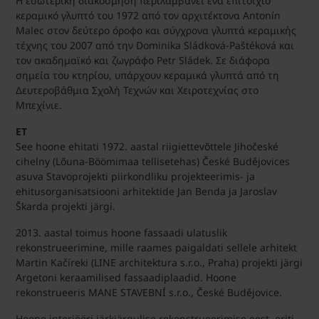
Η εσωτερική διακόσμηση περιλαμβάνει ένα επιτοίχιο
κεραμικό γλυπτό του 1972 από τον αρχιτέκτονα Antonín
Malec στον δεύτερο όροφο και σύγχρονα γλυπτά κεραμικής
τέχνης του 2007 από την Dominika Sládková-Paštéková και
τον ακαδημαϊκό και ζωγράφο Petr Sládek. Σε διάφορα
σημεία του κτηρίου, υπάρχουν κεραμικά γλυπτά από τη
Δευτεροβάθμια Σχολή Τεχνών και Χειροτεχνίας στο
Μπεχίνιε.
ET
See hoone ehitati 1972. aastal riigiettevõttele Jihočeské
cihelny (Lõuna-Böömimaa tellisetehas) České Budějovices
asuva Stavoprojekti piirkondliku projekteerimis- ja
ehitusorganisatsiooni arhitektide Jan Benda ja Jaroslav
Škarda projekti järgi.
2013. aastal toimus hoone fassaadi ulatuslik
rekonstrueerimine, mille raames paigaldati sellele arhitekt
Martin Kačíreki (LINE architektura s.r.o., Praha) projekti järgi
Argetoni keraamilised fassaadiplaadid. Hoone
rekonstrueeris MANE STAVEBNÍ s.r.o., České Budějovice.
Hoone interjööri järkjärgulise rekonstrueerimise eest, eriti