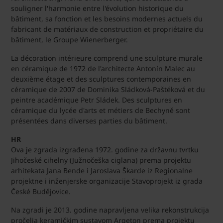
souligner l'harmonie entre l'évolution historique du
bâtiment, sa fonction et les besoins modernes actuels du
fabricant de matériaux de construction et propriétaire du
bâtiment, le Groupe Wienerberger.
La décoration intérieure comprend une sculpture murale
en céramique de 1972 de l'architecte Antonín Malec au
deuxième étage et des sculptures contemporaines en
céramique de 2007 de Dominika Sládková-Paštéková et du
peintre académique Petr Sládek. Des sculptures en
céramique du lycée d'arts et métiers de Bechyně sont
présentées dans diverses parties du bâtiment.
HR
Ova je zgrada izgrađena 1972. godine za državnu tvrtku
Jihočeské cihelny (Južnočeška ciglana) prema projektu
arhitekata Jana Bende i Jaroslava Škarde iz Regionalne
projektne i inženjerske organizacije Stavoprojekt iz grada
České Budějovice.
Na zgradi je 2013. godine napravljena velika rekonstrukcija
pročelja keramičkim sustavom Argeton prema projektu