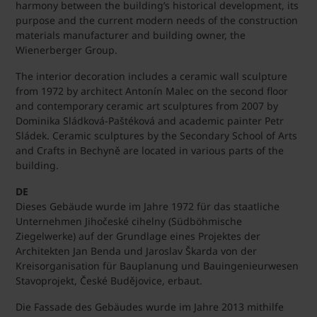
harmony between the building’s historical development, its
purpose and the current modern needs of the construction
materials manufacturer and building owner, the
Wienerberger Group.
The interior decoration includes a ceramic wall sculpture
from 1972 by architect Antonín Malec on the second floor
and contemporary ceramic art sculptures from 2007 by
Dominika Sládková-Paštéková and academic painter Petr
Sládek. Ceramic sculptures by the Secondary School of Arts
and Crafts in Bechyně are located in various parts of the
building.
DE
Dieses Gebäude wurde im Jahre 1972 für das staatliche
Unternehmen Jihočeské cihelny (Südböhmische
Ziegelwerke) auf der Grundlage eines Projektes der
Architekten Jan Benda und Jaroslav Škarda von der
Kreisorganisation für Bauplanung und Bauingenieurwesen
Stavoprojekt, České Budějovice, erbaut.
Die Fassade des Gebäudes wurde im Jahre 2013 mithilfe