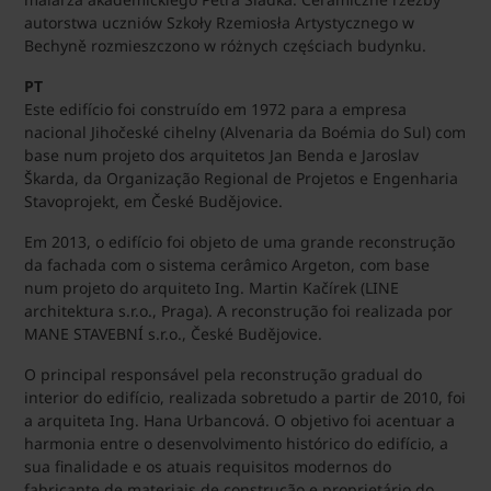
autorstwa uczniów Szkoły Rzemiosła Artystycznego w
Bechyně rozmieszczono w różnych częściach budynku.
PT
Este edifício foi construído em 1972 para a empresa
nacional Jihočeské cihelny (Alvenaria da Boémia do Sul) com
base num projeto dos arquitetos Jan Benda e Jaroslav
Škarda, da Organização Regional de Projetos e Engenharia
Stavoprojekt, em České Budějovice.
Em 2013, o edifício foi objeto de uma grande reconstrução
da fachada com o sistema cerâmico Argeton, com base
num projeto do arquiteto Ing. Martin Kačírek (LINE
architektura s.r.o., Praga). A reconstrução foi realizada por
MANE STAVEBNÍ s.r.o., České Budějovice.
O principal responsável pela reconstrução gradual do
interior do edifício, realizada sobretudo a partir de 2010, foi
a arquiteta Ing. Hana Urbancová. O objetivo foi acentuar a
harmonia entre o desenvolvimento histórico do edifício, a
sua finalidade e os atuais requisitos modernos do
fabricante de materiais de construção e proprietário do