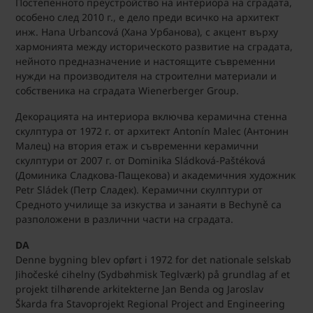
Постепенното преустройство на интериора на сградата,
особено след 2010 г., е дело преди всичко на архитект
инж. Hana Urbancová (Хана Урбанова), с акцент върху
хармонията между историческото развитие на сградата,
нейното предназначение и настоящите съвременни
нужди на производителя на строителни материали и
собственика на сградата Wienerberger Group.
Декорацията на интериора включва керамична стенна
скулптура от 1972 г. от архитект Antonín Malec (Антонин
Малец) на втория етаж и съвременни керамични
скулптури от 2007 г. от Dominika Sládková-Paštéková
(Доминика Сладкова-Пащекова) и академичния художник
Petr Sládek (Петр Сладек). Керамични скулптури от
Средното училище за изкуства и занаяти в Bechyně са
разположени в различни части на сградата.
DA
Denne bygning blev opført i 1972 for det nationale selskab
Jihočeské cihelny (Sydbøhmisk Teglværk) på grundlag af et
projekt tilhørende arkitekterne Jan Benda og Jaroslav
Škarda fra Stavoprojekt Regional Project and Engineering