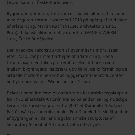
Organisation i České Budějovice.
Bygningen gennemgik en større rekonstruktion af facaden
med Argeton-keramiksystemet i 2013 på oplæg af et design
af arkitekt Ing. Martin Kačírek (LINE architektura s.r.o.,
Prag). Rekonstruktionen blev udført af MANE STAVEBNÍ
s.r.o., České Budějovice.
Den gradvise rekonstruktion af bygningens indre, især
efter 2010, var primært arbejde af arkitekt Ing. Hana
Urbancová, med fokus på fremhævelse af harmonien
mellem bygningens historiske udvikling, dens formål og de
aktuelle moderne behov hos byggematerialeproducenten
og bygningens ejer, Wienerberger Group.
Dekorationen indvendigt omfatter en keramisk vægskulptur
fra 1972 af arkitekt Antonín Malec på anden sal og nutidige
keramiske kunstskulpturer fra 2007 af Dominika Sládková-
Paštéková og akademisk maler Petr Sládek. I forskellige dele
af bygningen er der anbragt keramiske skulpturer af
Secondary School of Arts and Crafts i Bechyně.