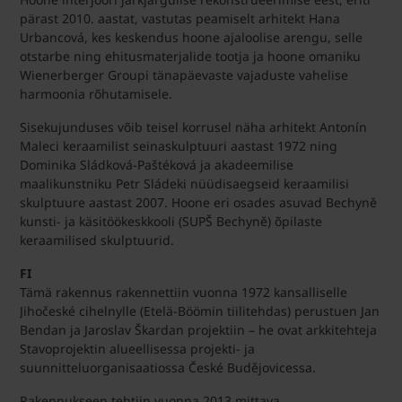
pärast 2010. aastat, vastutas peamiselt arhitekt Hana
Urbancová, kes keskendus hoone ajaloolise arengu, selle
otstarbe ning ehitusmaterjalide tootja ja hoone omaniku
Wienerberger Groupi tänapäevaste vajaduste vahelise
harmoonia rõhutamisele.
Sisekujunduses võib teisel korrusel näha arhitekt Antonín
Maleci keraamilist seinaskulptuuri aastast 1972 ning
Dominika Sládková-Paštéková ja akadeemilise
maalikunstniku Petr Sládeki nüüdisaegseid keraamilisi
skulptuure aastast 2007. Hoone eri osades asuvad Bechyně
kunsti- ja käsitöökeskkooli (SUPŠ Bechyně) õpilaste
keraamilised skulptuurid.
FI
Tämä rakennus rakennettiin vuonna 1972 kansalliselle
Jihočeské cihelnylle (Etelä-Böömin tiilitehdas) perustuen Jan
Bendan ja Jaroslav Škardan projektiin – he ovat arkkitehteja
Stavoprojektin alueellisessa projekti- ja
suunnitteluorganisaatiossa České Budějovicessa.
Rakennukseen tehtiin vuonna 2013 mittava