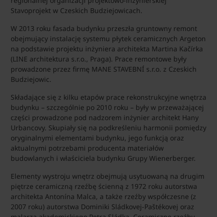
regionalnej organizacji projektowo-inżynierskiej
Stavoprojekt w Czeskich Budziejowicach.
W 2013 roku fasada budynku przeszła gruntowny remont
obejmujący instalację systemu płytek ceramicznych Argeton
na podstawie projektu inżyniera architekta Martina Kačírka
(LINE architektura s.r.o., Praga). Prace remontowe były
prowadzone przez firmę MANE STAVEBNÍ s.r.o. z Czeskich
Budziejowic.
Składające się z kilku etapów prace rekonstrukcyjne wnętrza
budynku – szczególnie po 2010 roku – były w przeważającej
części prowadzone pod nadzorem inżynier architekt Hany
Urbancovy. Skupiały się na podkreśleniu harmonii pomiędzy
oryginalnymi elementami budynku, jego funkcją oraz
aktualnymi potrzebami producenta materiałów
budowlanych i właściciela budynku Grupy Wienerberger.
Elementy wystroju wnętrz obejmują usytuowaną na drugim
piętrze ceramiczną rzeźbę ścienną z 1972 roku autorstwa
architekta Antonína Malca, a także rzeźby współczesne (z
2007 roku) autorstwa Dominiki Sládkovej-Paštékovej oraz
malarza akademickiego Petra Sládka. Ceramiczne rzeźby