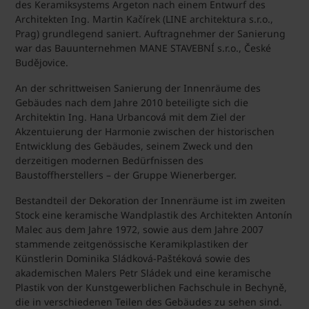
des Keramiksystems Argeton nach einem Entwurf des
Architekten Ing. Martin Kačírek (LINE architektura s.r.o.,
Prag) grundlegend saniert. Auftragnehmer der Sanierung
war das Bauunternehmen MANE STAVEBNÍ s.r.o., České
Budějovice.
An der schrittweisen Sanierung der Innenräume des
Gebäudes nach dem Jahre 2010 beteiligte sich die
Architektin Ing. Hana Urbancová mit dem Ziel der
Akzentuierung der Harmonie zwischen der historischen
Entwicklung des Gebäudes, seinem Zweck und den
derzeitigen modernen Bedürfnissen des
Baustoffherstellers – der Gruppe Wienerberger.
Bestandteil der Dekoration der Innenräume ist im zweiten
Stock eine keramische Wandplastik des Architekten Antonín
Malec aus dem Jahre 1972, sowie aus dem Jahre 2007
stammende zeitgenössische Keramikplastiken der
Künstlerin Dominika Sládková-Paštéková sowie des
akademischen Malers Petr Sládek und eine keramische
Plastik von der Kunstgewerblichen Fachschule in Bechyně,
die in verschiedenen Teilen des Gebäudes zu sehen sind.