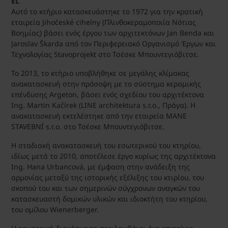
EL
Αυτό το κτήριο κατασκευάστηκε το 1972 για την κρατική
εταιρεία Jihočeské cihelny (Πλινθοκεραμοποιία Νότιας
Βοημίας) βάσει ενός έργου των αρχιτεκτόνων Jan Benda και
Jaroslav Škarda από τον Περιφερειακό Οργανισμό Έργων και
Τεχνολογίας Stavoprojekt στο Τσέσκε Μπουντεγιόβιτσε.
Το 2013, το κτήριο υποβλήθηκε σε μεγάλης κλίμακας
ανακατασκευή στην πρόσοψη με το σύστημα κεραμικής
επένδυσης Argeton, βάσει ενός σχεδίου του αρχιτέκτονα
Ing. Martin Kačírek (LINE architektura s.r.o., Πράγα). Η
ανακατασκευή εκτελέστηκε από την εταιρεία MANE
STAVEBNÍ s.r.o. στο Τσέσκε Μπουντεγιόβιτσε.
Η σταδιακή ανακατασκευή του εσωτερικού του κτηρίου,
ιδίως μετά το 2010, αποτέλεσε έργο κυρίως της αρχιτέκτονα
Ing. Hana Urbancová, με έμφαση στην ανάδειξη της
αρμονίας μεταξύ της ιστορικής εξέλιξης του κτιρίου, του
σκοπού του και των σημερινών σύγχρονων αναγκών του
κατασκευαστή δομικών υλικών και ιδιοκτήτη του κτηρίου,
του ομίλου Wienerberger.