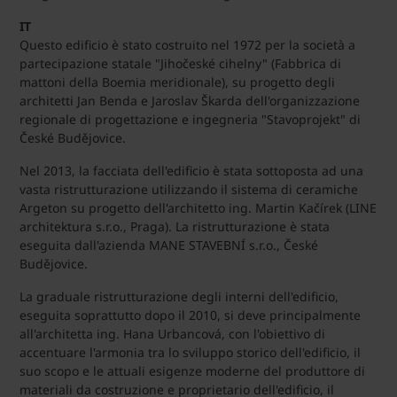
IT
Questo edificio è stato costruito nel 1972 per la società a
partecipazione statale "Jihočeské cihelny" (Fabbrica di
mattoni della Boemia meridionale), su progetto degli
architetti Jan Benda e Jaroslav Škarda dell'organizzazione
regionale di progettazione e ingegneria "Stavoprojekt" di
České Budějovice.
Nel 2013, la facciata dell'edificio è stata sottoposta ad una
vasta ristrutturazione utilizzando il sistema di ceramiche
Argeton su progetto dell'architetto ing. Martin Kačírek (LINE
architektura s.r.o., Praga). La ristrutturazione è stata
eseguita dall'azienda MANE STAVEBNÍ s.r.o., České
Budějovice.
La graduale ristrutturazione degli interni dell'edificio,
eseguita soprattutto dopo il 2010, si deve principalmente
all'architetta ing. Hana Urbancová, con l'obiettivo di
accentuare l'armonia tra lo sviluppo storico dell'edificio, il
suo scopo e le attuali esigenze moderne del produttore di
materiali da costruzione e proprietario dell'edificio, il