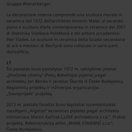
Gruppo Wienerberger.
La decorazione interna comprende una scultura murale in
ceramica del 1972 dell'architetto Antonín Malec al secondo
piano e sculture d'arte contemporanea in ceramica del 2007
di Dominika Sládková-Paštéková e del pittore accademico
Petr Sládek. Le sculture in ceramica della Scuola secondaria
di arti e mestieri di Bechyně sono collocate in varie parti
dell'edificio.
LT
Šis pastatas buvo pastatytas 1972 m. valstybinei įmonei
„Jihočeské cihelny“ (Pietų Bohemijos plytinė) pagal
architektų Jan Benda ir Jaroslav Škarda iš Česke Budejovicų
Regioninių projektų ir inžinerijos organizacijos
„Stavoprojekt“ projektą.
2013 m. pastato fasadas buvo kapitaliai suremontuotas
naudojant „Argeton“ keramines plyteles pagal architekto
inžinieriaus Martin Kačírek („LINE architektura s.r.o.“, Praha)
projektą. Rekonstrukciją atliko „MANE STAVEBNÍ s.r.o.“,
Česke Budejovicai.