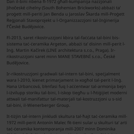
Dan il-bini nbena fl-1972 għall-kumpanija nazzjonali
Jihočeské cihelny (South Bohemian Brickworks) abbażi ta’
proġett mill-periti Jan Benda u Jaroslav Škarda mill-Proġett
Reġjonali Stavoprojekt u l-Organizzazzjoni tal-Inġinerija
f’České Budějovice.
Fl-2013, saret rikostruzzjoni kbira tal-faċċata tal-bini bis-
sistema taċ-ċeramika Argeton, abbażi ta’ disinn mill-perit l-
Inġ. Martin Kačírek (LINE architektura s.r.o., Praga). Ir-
rikostruzzjoni saret minn MANE STAVEBNÍ s.r.o., České
Budějovice.
Ir-rikostruzzjoni gradwali tal-intern tal-bini, speċjalment
wara l-2010, kienet primarjament ix-xogħol tal-perit l-Inġ.
Hana Urbancová, b’enfasi fuq l-aċċentwar tal-armonija bejn
l-iżvilupp storiku tal-bini, l-iskop tiegħu u l-ħtiġijiet moderni
attwali tal-manifattur tal-materjali tal-kostruzzjoni u s-sid
tal-bini, il-Wienerberger Group.
It-tiżjin tal-intern jinkludi skultura tal-ħajt taċ-ċeramika mill-
1972 mill-perit Antonín Malec fit-tieni sular u skulturi ta’ arti
taċ-ċeramika kontemporanja mill-2007 minn Dominika