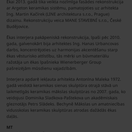
Ēkai 2013. gadā tika veikta nozīmīga fasādes rekonstrukcija
ar Argeton keramikas sistēmu, pamatojoties uz arhitekta
Ing. Martin Kačírek (LINE architektura s.r.o., Prague)
dizainu. Rekonstrukciju veica MANE STAVEBNÍ s.r.o., České
Budějovice.
Ēkas interjera pakāpeniskā rekonstrukcija, īpaši pēc 2010.
gada, galvenokārt bija arhitektes Ing. Hanas Urbancovas
darbs, koncentrējoties uz harmonijas akcentēšanu starp
ēkas vēsturisko attīstību, tās mērķi un būvmateriālu
ražotāja un ēkas īpašnieka Wienerberger Group
pašreizējām mūsdienu vajadzībām.
Interjera apdarē iekļauta arhitekta Antonīna Maleka 1972.
gadā veidotā keramikas sienas skulptūra otrajā stāvā un
laikmetīgās keramikas mākslas skulptūras no 2007. gada, ko
veidojusi Dominika Sladkova-Paštekova un akadēmiskais
gleznotājs Petrs Slādeks. Bechyně Mākslas un amatniecības
vidusskolas keramikas skulptūras atrodas dažādās ēkas
daļās.
MT