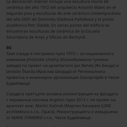
La decoración interior incluye una escultura mural de
cerámica del año 1972 del arquitecto Antonín Malec en el
segundo piso y esculturas de arte cerámico contemporáneo
del año 2007 de Dominika Sládková-Paštéková y el pintor
académico Petr Sládek. En varias partes del edificio se
encuentran esculturas de cerámica de la Escuela
Secundaria de Artes y Oficios de Bechyně.
BG
Тази сграда е построена през 1972 г. за националната
компания Jihočeské cihelny (Южнобохемски тухлени
заводи) по проект на архитектите Jan Benda (Ян Бенда) и
Jaroslav Škarda (Ярослав Шкарда) от Регионалната
проектна и инженерна организация Stavoprojekt в Ческе
Будейовице.
Сградата претърпя основна реконструкция на фасадата
с керамична система Argeton през 2013 г. по проект на
архитект инж. Martin Kačírek (Мартин Качирек) (LINE
architektura s.r.o., Прага). Реконструкцията е извършена
от MANE STAVEBNÍ s.r.o., Ческе Будейовице.