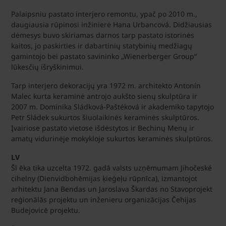
Palaipsniu pastato interjero remontu, ypač po 2010 m.,
daugiausia rūpinosi inžinierė Hana Urbancová. Didžiausias
dėmesys buvo skiriamas darnos tarp pastato istorinės
kaitos, jo paskirties ir dabartinių statybinių medžiagų
gamintojo bei pastato savininko „Wienerberger Group“
lūkesčių išryškinimui.
Tarp interjero dekoracijų yra 1972 m. architekto Antonín
Malec kurta keraminė antrojo aukšto sienų skulptūra ir
2007 m. Dominika Sládková-Paštéková ir akademiko tapytojo
Petr Sládek sukurtos šiuolaikinės keraminės skulptūros.
Įvairiose pastato vietose išdėstytos ir Bechinų Menų ir
amatų vidurinėje mokykloje sukurtos keraminės skulptūros.
LV
Šī ēka tika uzcelta 1972. gadā valsts uzņēmumam Jihočeské
cihelny (Dienvidbohēmijas ķieģeļu rūpnīca), izmantojot
arhitektu Jana Bendas un Jaroslava Škardas no Stavoprojekt
reģionālās projektu un inženieru organizācijas Čehijas
Budejovicē projektu.