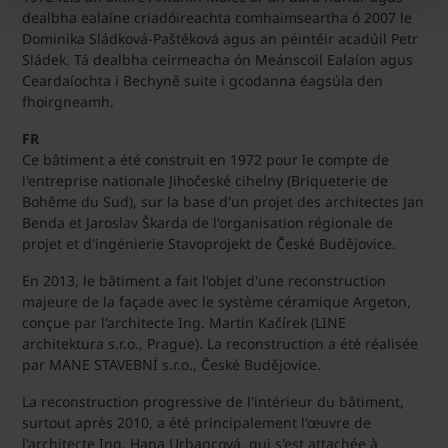
dealbha ealaíne criadóireachta comhaimseartha ó 2007 le
Dominika Sládková-Paštéková agus an péintéir acadúil Petr
Sládek. Tá dealbha ceirmeacha ón Meánscoil Ealaíon agus
Ceardaíochta i Bechyně suite i gcodanna éagsúla den
fhoirgneamh.
FR
Ce bâtiment a été construit en 1972 pour le compte de
l'entreprise nationale Jihočeské cihelny (Briqueterie de
Bohême du Sud), sur la base d'un projet des architectes Jan
Benda et Jaroslav Škarda de l'organisation régionale de
projet et d'ingénierie Stavoprojekt de České Budějovice.
En 2013, le bâtiment a fait l'objet d'une reconstruction
majeure de la façade avec le système céramique Argeton,
conçue par l'architecte Ing. Martin Kačírek (LINE
architektura s.r.o., Prague). La reconstruction a été réalisée
par MANE STAVEBNÍ s.r.o., České Budějovice.
La reconstruction progressive de l'intérieur du bâtiment,
surtout après 2010, a été principalement l'œuvre de
l'architecte Ing. Hana Urbancová, qui s'est attachée à