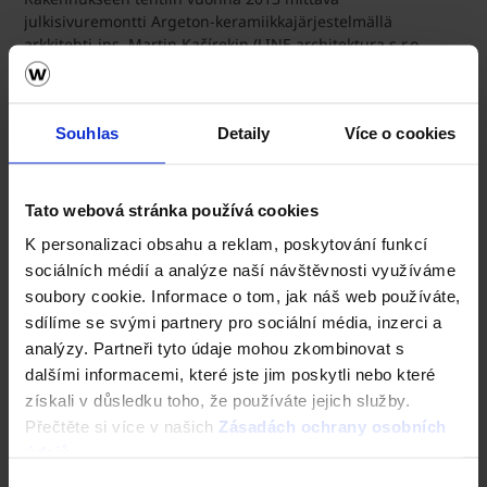
julkisivuremontti Argeton-keramiikkajärjestelmällä
arkkitehti-ins. Martin Kačírekin (LINE architektura s.r.o.,
Praha) suunnittelemana. Jälleenrakennuksen toteutti MANE
STAVEBNÍ s.r.o., České Budějovice.
Rakennuksen sisätilojen asteittainen
Souhlas
Detaily
Více o cookies
uudelleenrakentaminen, varsinkin vuoden 2010 jälkeen, oli
ensisijaisesti arkkitehti-ins. Hana Urbancován työtä – siinä
keskityttiin korostamaan harmoniaa rakennuksen
Tato webová stránka používá cookies
historiallisen kehityksen, sen käyttötarkoituksen ja
rakennusmateriaalien valmistajan ja rakennuksen
K personalizaci obsahu a reklam, poskytování funkcí
omistajan Wienerberger Groupin nykytarpeiden välillä.
sociálních médií a analýze naší návštěvnosti využíváme
soubory cookie. Informace o tom, jak náš web používáte,
Sisustustukseen kuuluu arkkitehti Antonín Malecin
sdílíme se svými partnery pro sociální média, inzerci a
keraaminen seinäveistos vuodelta 1972 toisessa
analýzy. Partneři tyto údaje mohou zkombinovat s
kerroksessa sekä Dominika Sládková-Paštékován ja
dalšími informacemi, které jste jim poskytli nebo které
akateemisen taidemaalarin Petr Sládekin
nykykeramiikkaveistoksia vuodelta 2007. Bechyněn
získali v důsledku toho, že používáte jejich služby.
taidelukion keraamisia veistoksia sijaitsee eri puolilla
Přečtěte si více v našich
Zásadách ochrany osobních
rakennusta.
údajů
.
GA
Výběr