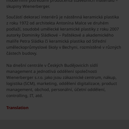
moderními potřebami producenta stavebních materiálů –
skupiny Wienerberger.
Součástí dekorací interiérů je nástěnná keramická plastika
z roku 1972 od architekta Antonína Malce ve druhém
podlaží, soudobé umělecké keramické plastiky z roku 2007
autorky Dominiky Sládkové – Paštékové a akademického
malíře Petra Sládka či keramická plastika od Střední
uměleckoprůmyslové školy v Bechyni, rozmístěné v různých
částech budovy.
Na dnešní centrále v Českých Budějovicích sídlí
management a jednotlivá oddělení společnosti
Wienerberger s.r.o. jako jsou zákaznické centrum, nákup,
logistika (SCM), marketing, oddělení digitalizace, product
management, obchod, personální, účetní oddělení,
controlling, IT, atd.
Translation