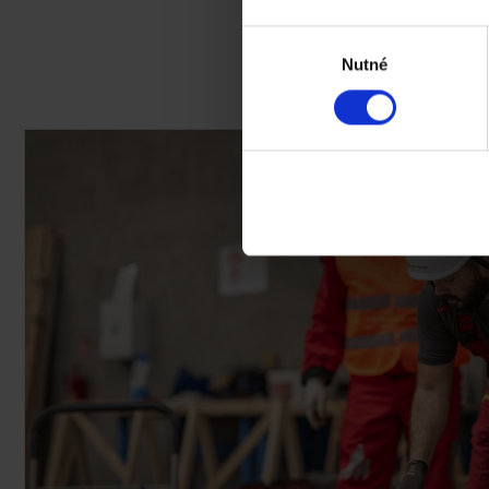
Výběr
Nutné
souhlasu