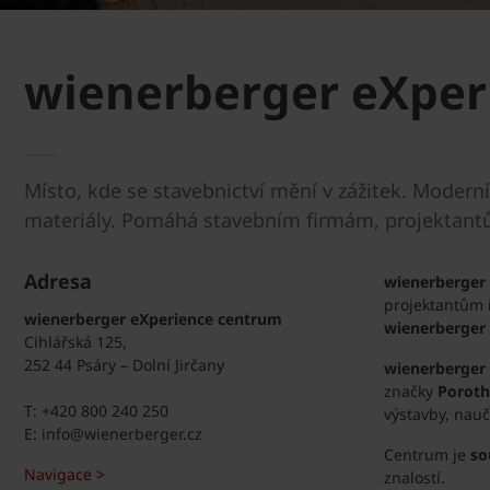
wienerberger eXperi
Místo, kde se stavebnictví mění v zážitek. Modern
materiály. Pomáhá stavebním firmám, projektantům
Adresa
wienerberger
projektantům i
wienerberger eXperience centrum
wienerberger 
Cihlářská 125,
252 44 Psáry – Dolní Jirčany
wienerberger
značky
Porot
T: +420 800 240 250
výstavby, nauč
E:
info@wienerberger.cz
Centrum je
so
Navigace >
znalostí.