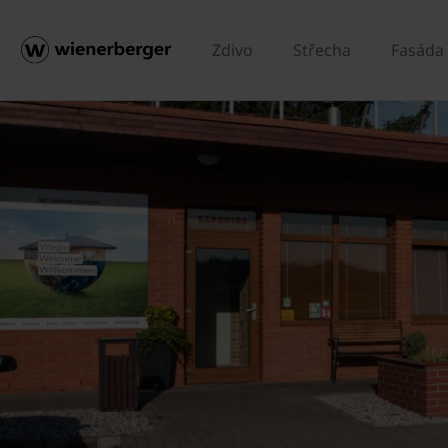
Zdivo
Střecha
Fasáda