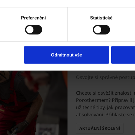
...zobrazit více
Preferenční
Statistické
Vyberte si vhodné školení
Odmítnout vše
Školení pro s
Osvojte si správné postu
Chcete si osvěžit znalosti
Porothermem? Připravili j
užitečné tipy, jak pracovat
absolvování. Přihlaste se 
AKTUÁLNÍ ŠKOLENÍ