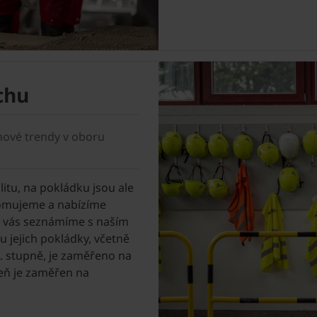
chu
 nové trendy v oboru
litu, na pokládku jsou ale
ědomujeme a nabízíme
e vás seznámíme s naším
 jejich pokládky, včetně
2. stupně, je zaměřeno na
eň je zaměřen na