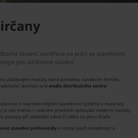
irčany
 odborná školení zaměřená na práci se stavebními
ogie pro udržitelné stavění.
kými ukázkovými moduly, které pomohou stavebním firmám,
avebnictví. Nachází se
v areálu distribučního centra
 zkušenosti s nejmodernějšími stavebními systémy a materiály
íci si zde mohou v reálném prostředí vyzkoušet moderní metody
it postupy při zakládání zdiva či zdění na pěnu Dryfix.
vat stavební profesionály
v rozvoji jejich dovedností a