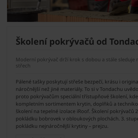
Školení pokrývačů od Tonda
Moderní pokrývač drží krok s dobou a stále sleduje
střech
Pálené tašky poskytují střeše bezpečí, krásu i origina
náročnější než jiné materiály. To si v Tondachu uv
proto pokrývačům speciální třístupňové školení, kd
kompletním sortimentem krytin, doplňků a technikou
školení na tepelné izolace iRoof. Školení pokrývačů 
pokládku bobrovek v obloukových plochách. 3. stup
pokládku nejnáročnější krytiny – prejzu.