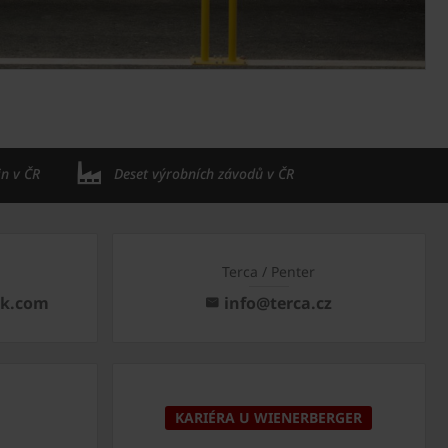
in v ČR
Deset výrobních závodů v ČR
Terca / Penter
ck.com
info@terca.cz
KARIÉRA U WIENERBERGER