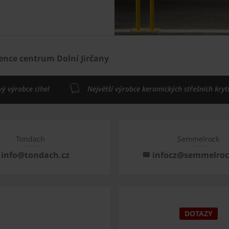
ence centrum Dolní Jirčany
vý výrobce cihel
Největší výrobce keramických střešních kryt
Tondach
Semmelrock
info@tondach.cz
infocz@semmelro
DOTAZY