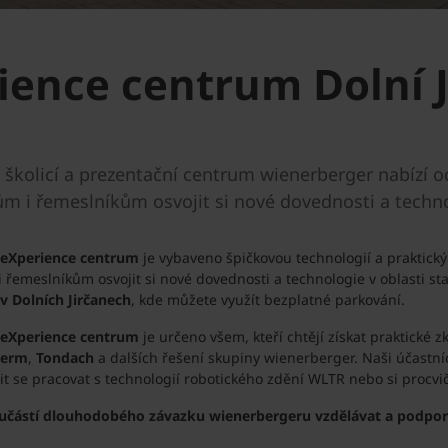
ence centrum Dolní J
í školicí a prezentační centrum wienerberger nabízí
 i řemeslníkům osvojit si nové dovednosti a technol
 eXperience centrum
je vybaveno špičkovou technologií a praktic
 řemeslníkům osvojit si nové dovednosti a technologie v oblasti st
v Dolních Jirčanech
, kde můžete využít bezplatné parkování.
 eXperience centrum
je určeno všem, kteří chtějí získat praktické
herm
,
Tondach
a dalších řešení skupiny wienerberger. Naši účastn
it se pracovat s technologií robotického zdění WLTR nebo si procvič
učástí dlouhodobého závazku wienerbergeru vzdělávat a podporo