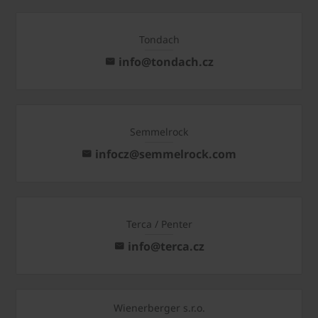
Tondach
info@tondach.cz
Semmelrock
infocz@semmelrock.com
Terca / Penter
info@terca.cz
Wienerberger s.r.o.