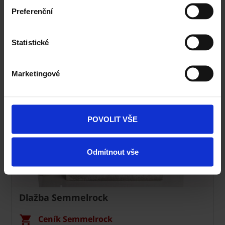
Technická podpora
Preferenční
Specialista prodeje
Statistické
Navštivte vzorkovnu Terca
Marketingové
POVOLIT VŠE
Odmítnout vše
Dlažba Semmelrock
Ceník Semmelrock