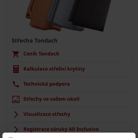
Střecha Tondach
Ceník Tondach
Kalkulace střešní krytiny
Technická podpora
Střechy ve vašem okolí
Vizualizace střechy
Registrace záruky All Inclusive