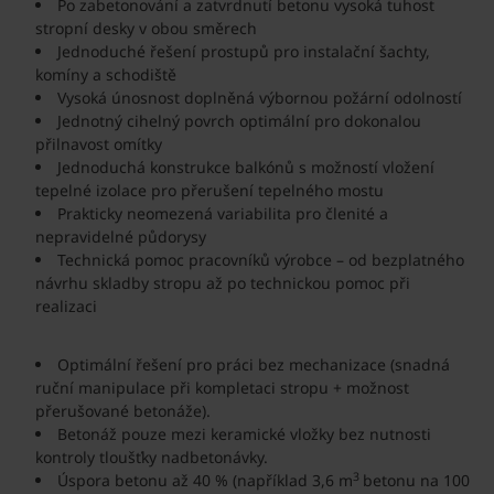
Po zabetonování a zatvrdnutí betonu vysoká tuhost
stropní desky v obou směrech
Jednoduché řešení prostupů pro instalační šachty,
komíny a schodiště
Vysoká únosnost doplněná výbornou požární odolností
Jednotný cihelný povrch optimální pro dokonalou
přilnavost omítky
Jednoduchá konstrukce balkónů s možností vložení
tepelné izolace pro přerušení tepelného mostu
Prakticky neomezená variabilita pro členité a
nepravidelné půdorysy
Technická pomoc pracovníků výrobce – od bezplatného
návrhu skladby stropu až po technickou pomoc při
realizaci
Optimální řešení pro práci bez mechanizace (snadná
ruční manipulace při kompletaci stropu + možnost
přerušované betonáže).
Betonáž pouze mezi keramické vložky bez nutnosti
kontroly tloušťky nadbetonávky.
3
Úspora betonu až 40 % (například 3,6 m
betonu na 100