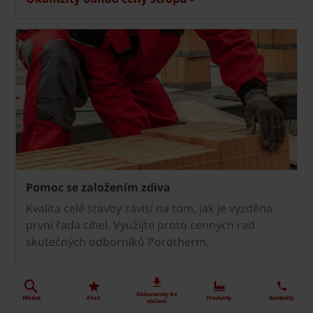
Pomoc se založením zdiva
Kvalita celé stavby závisí na tom, jak je vyzděna
první řada cihel. Využijte proto cenných rad
skutečných odborníků Porotherm.
Pomoc se založením zdiva >
Dokumenty ke
Hledat
Akce
Produkty
Kontakty
stažení