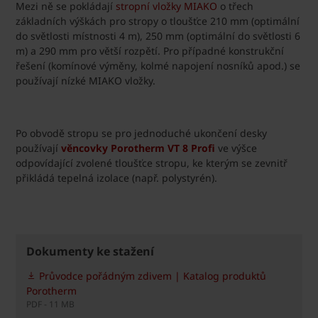
Mezi ně se pokládají
stropní vložky MIAKO
o třech
základních výškách pro stropy o tloušťce 210 mm (optimální
do světlosti místnosti 4 m), 250 mm (optimální do světlosti 6
m) a 290 mm pro větší rozpětí. Pro případné konstrukční
řešení (komínové výměny, kolmé napojení nosníků apod.) se
používají nízké MIAKO vložky.
Po obvodě stropu se pro jednoduché ukončení desky
používají
věncovky Porotherm VT 8 Profi
ve výšce
odpovídající zvolené tloušťce stropu, ke kterým se zevnitř
přikládá tepelná izolace (např. polystyrén).
Dokumenty ke stažení
Průvodce pořádným zdivem | Katalog produktů
Porotherm
PDF - 11 MB