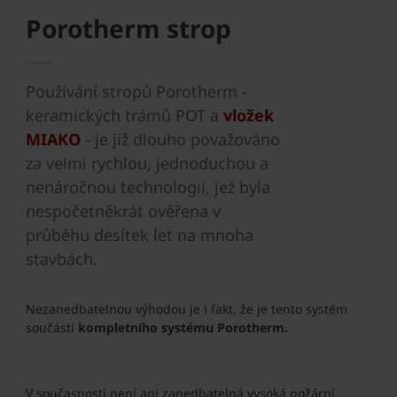
Porotherm strop
Používání stropů Porotherm -
keramických trámů POT a
vložek
MIAKO
- je již dlouho považováno
za velmi rychlou, jednoduchou a
nenáročnou technologii, jež byla
nespočetněkrát ověřena v
průběhu desítek let na mnoha
stavbách.
Nezanedbatelnou výhodou je i fakt, že je tento systém
součástí
kompletního systému Porotherm.
V současnosti není ani zanedbatelná vysoká požární