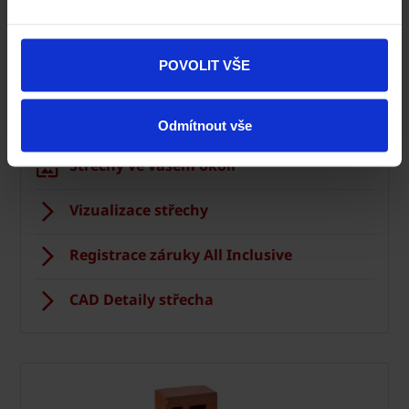
Ceník Tondach
POVOLIT VŠE
Kalkulace střešní krytiny
Technická podpora
Odmítnout vše
Střechy ve vašem okolí
Vizualizace střechy
Registrace záruky All Inclusive
CAD Detaily střecha