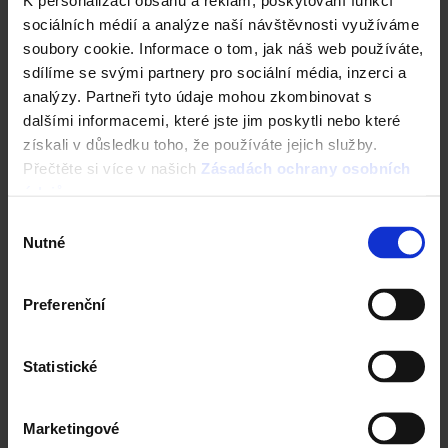
Konfigurátor domu
sociálních médií a analýze naší návštěvnosti využíváme
soubory cookie. Informace o tom, jak náš web používáte,
Okamžitý odhad ceny stropu
sdílíme se svými partnery pro sociální média, inzerci a
analýzy. Partneři tyto údaje mohou zkombinovat s
Vyhledavač prohlášení DoP
dalšími informacemi, které jste jim poskytli nebo které
získali v důsledku toho, že používáte jejich služby.
CAD Detaily zdivo
Přečtěte si více v našich
Zásadách ochrany osobních
údajů
.
Výběr
Nutné
souhlasu
Preferenční
Statistické
Marketingové
Střecha Tondach