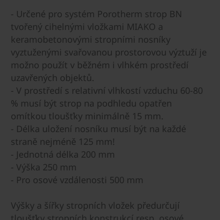
- Určené pro systém Porotherm strop BN
tvořený cihelnými vložkami MIAKO a
keramobetonovými stropními nosníky
vyztuženými svařovanou prostorovou výztuží je
možno použít v běžném i vlhkém prostředí
uzavřených objektů.
- V prostředí s relativní vlhkostí vzduchu 60-80
% musí být strop na podhledu opatřen
omítkou tloušťky minimálně 15 mm.
- Délka uložení nosníku musí být na každé
straně nejméně 125 mm!
- Jednotná délka 200 mm
- Výška 250 mm
- Pro osové vzdálenosti 500 mm
Výšky a šířky stropních vložek předurčují
tloušťky stropních konstrukcí resp. osové