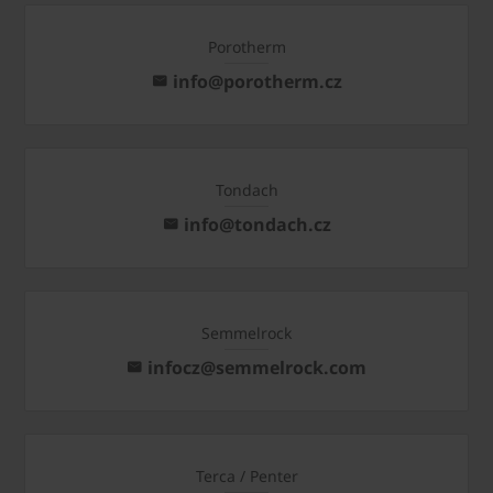
Porotherm
info@porotherm.cz
Tondach
info@tondach.cz
Semmelrock
infocz@semmelrock.com
Terca / Penter