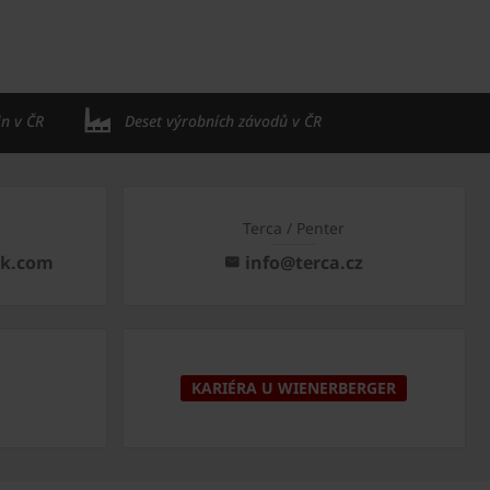
in v ČR
Deset výrobních závodů v ČR
Terca / Penter
ck.com
info@terca.cz
KARIÉRA U WIENERBERGER