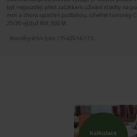
být nejpozději před začátkem užívání stavby na 
mm a shora opatřen podlahou. cihelné tvarovky CN
25/30 výztuž BSt 500 M
Rozměry d/š/v [cm]: 175-625/16/17,5