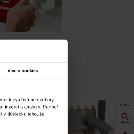
a 5 minut
Více o cookies
ěvnosti využíváme soubory
Close
, inzerci a analýzy. Partneři
li v důsledku toho, že
Hledat