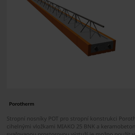
Stropní nosníky POT pro stropní konstrukci Poro
cihelnými vložkami MIAKO 25 BNK a keramobeton
svařovanou prostorovou výztuží je možno použít 