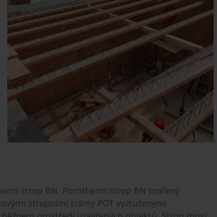
therm strop BN. Porotherm strop BN tvořený
ovými stropními trámy POT vyztuženými
v běžném prostředí uzavřených objektů. Strop musí