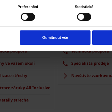
Preferenční
Statistické
Tondach
Fasáda Terca
k Tondach
Ceník Terca
Odmítnout vše
lace střešní krytiny
Kalkulace fasády
nická podpora
Technická podpora
hy ve vašem okolí
Specialista prodeje
lizace střechy
Navštivte vzorkovnu
trace záruky All Inclusive
etaily střecha