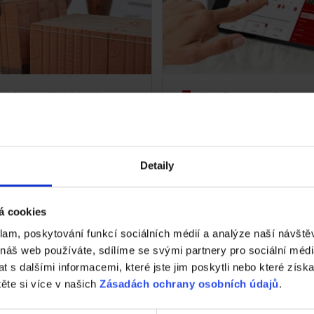
orotherm ZDARMA!
Konfigurace domu z
Detaily
Nástroje a služby
á cookies
klam, poskytování funkcí sociálních médií a analýze naší návšt
 náš web používáte, sdílíme se svými partnery pro sociální média
 s dalšími informacemi, které jste jim poskytli nebo které získa
těte si více v našich
Zásadách ochrany osobních údajů
.