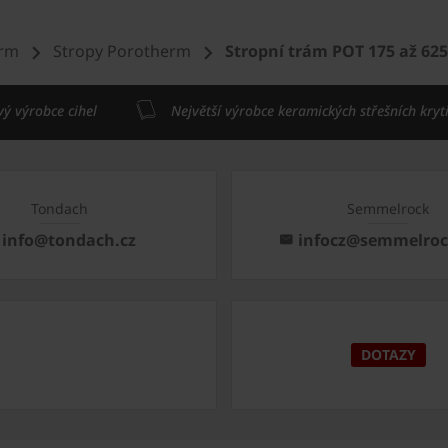
erm
Stropy Porotherm
Stropní trám POT 175 až 625
vý výrobce cihel
Největší výrobce keramických střešních kryt
Tondach
Semmelrock
info@tondach.cz
infocz@semmelro
DOTAZY