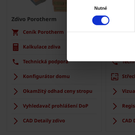
Výběr
Nutné
souhlasu
Zdivo Porotherm
Střecha 
Ceník Porotherm
Cení
Kalkulace zdiva
Kalku
Technická podpora
Tech
Konfigurátor domu
Střec
Okamžitý odhad ceny stropu
Vizua
Vyhledavač prohlášení DoP
Regis
CAD Detaily zdivo
CAD D