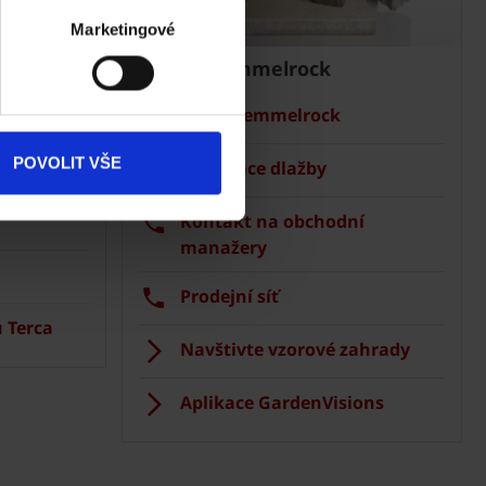
Akce
Marketingové
Dlažba Semmelrock
Dokumenty
ke stažení
Ceník Semmelrock
Produkty
POVOLIT VŠE
Kalkulace dlažby
Kontakty
Kontakt na obchodní
manažery
Prodejní síť
 Terca
Navštivte vzorové zahrady
Aplikace GardenVisions