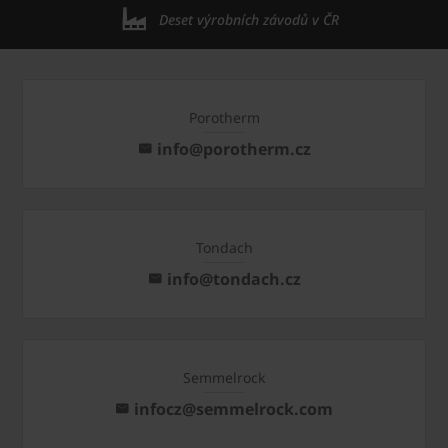
Deset výrobních závodů v ČR
Porotherm
info@porotherm.cz
Tondach
info@tondach.cz
Semmelrock
infocz@semmelrock.com