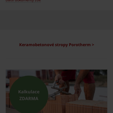
Keramobetonové stropy Porotherm >