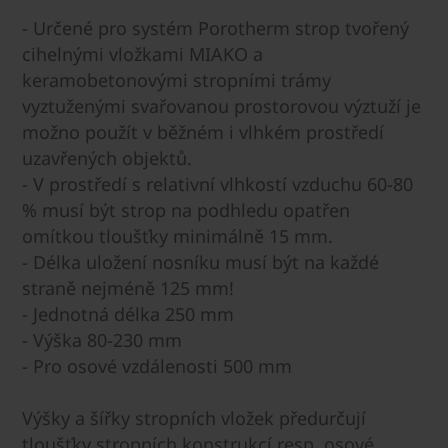
- Určené pro systém Porotherm strop tvořený
cihelnými vložkami MIAKO a
keramobetonovými stropními trámy
vyztuženými svařovanou prostorovou výztuží je
možno použít v běžném i vlhkém prostředí
uzavřených objektů.
- V prostředí s relativní vlhkostí vzduchu 60-80
% musí být strop na podhledu opatřen
omítkou tloušťky minimálně 15 mm.
- Délka uložení nosníku musí být na každé
straně nejméně 125 mm!
- Jednotná délka 250 mm
- Výška 80-230 mm
- Pro osové vzdálenosti 500 mm
Výšky a šířky stropních vložek předurčují
tloušťky stropních konstrukcí resp. osové