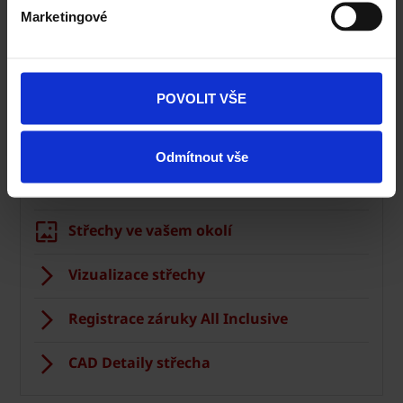
Marketingové
Střecha Tondach
Ceník Tondach
POVOLIT VŠE
Kalkulace střešní krytiny
Odmítnout vše
Technická podpora
Střechy ve vašem okolí
Vizualizace střechy
Registrace záruky All Inclusive
CAD Detaily střecha