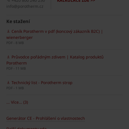
+420 800 240 250
KALKULACE ZDE >>
info@porotherm.cz
Ke stažení
Ceník Porotherm v pdf (koncový zákazník B2C) |
wienerberger
PDF - 8 MB
Průvodce pořádným zdivem | Katalog produktů
Porotherm
PDF - 11 MB
Technický list - Porotherm strop
PDF - 1 MB
... Více... (3)
Generátor CE - Prohlášení o vlastnostech
Další dokumenty zde