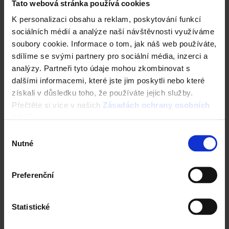
Tato webová stránka používá cookies
Technická podpora
K personalizaci obsahu a reklam, poskytování funkcí
sociálních médií a analýze naší návštěvnosti využíváme
Konfigurátor domu
soubory cookie. Informace o tom, jak náš web používáte,
sdílíme se svými partnery pro sociální média, inzerci a
Okamžitý odhad ceny stropu
analýzy. Partneři tyto údaje mohou zkombinovat s
dalšími informacemi, které jste jim poskytli nebo které
Vyhledavač prohlášení DoP
získali v důsledku toho, že používáte jejich služby.
Přečtěte si více v našich
Zásadách ochrany osobních
CAD Detaily zdivo
údajů
.
Výběr
Nutné
souhlasu
Preferenční
Statistické