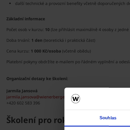
další technické a provozní benefity včetně doporučených d
Základní informace
Počet osob v kurzu:
10
(lze přihlásit maximálně 4 osoby z jedné 
Doba trvání:
1 den
(teoretická i praktická část)
Cena kurzu:
1 000 Kč/osoba
(včetně obědu)
Platební pokyny obdržíte e-mailem po řádném vyplnění a odeslá
Organizační dotazy ke školení:
Jarmila Jansová
jarmila.jansova@wienerberger.com
+420 602 583 396
Školení pro rok 2026
Souhlas