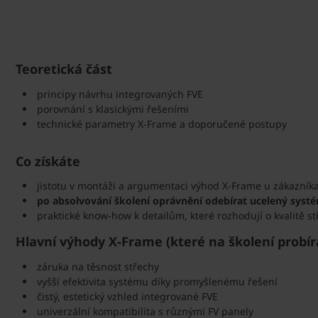
Teoretická část
principy návrhu integrovaných FVE
porovnání s klasickými řešeními
technické parametry X-Frame a doporučené postupy
Co získáte
jistotu v montáži a argumentaci výhod X-Frame u zákazník
po absolvování školení oprávnění odebírat ucelený syst
praktické know-how k detailům, které rozhodují o kvalitě s
Hlavní výhody X-Frame (které na školení probí
záruka na těsnost střechy
vyšší efektivita systému díky promyšlenému řešení
čistý, estetický vzhled integrované FVE
univerzální kompatibilita s různými FV panely