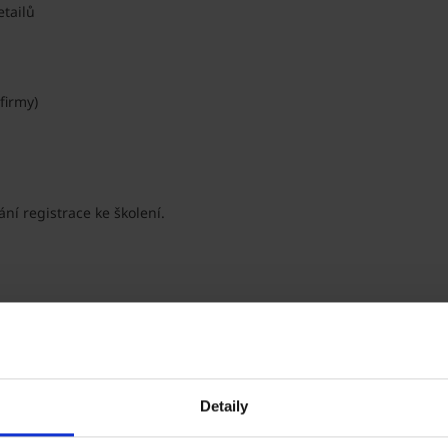
etailů
firmy)
ní registrace ke školení.
Detaily