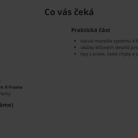
Co vás čeká
Praktická část
nácvik montáže systému X-
ukázky klíčových detailů pr
tipy z praxe, časté chyby a 
a
ém X-Frame
třechy
ráme)