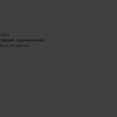
Frame
o
těsnost
a
pevné kotvení
jak se jim vyhnout