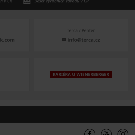
in v ČR
Deset výrobních závodů v ČR
Terca / Penter
ck.com
info@terca.cz
KARIÉRA U WIENERBERGER