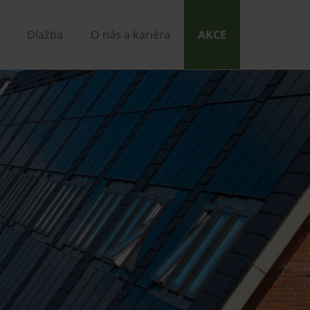
Dlažba
O nás a kariéra
AKCE