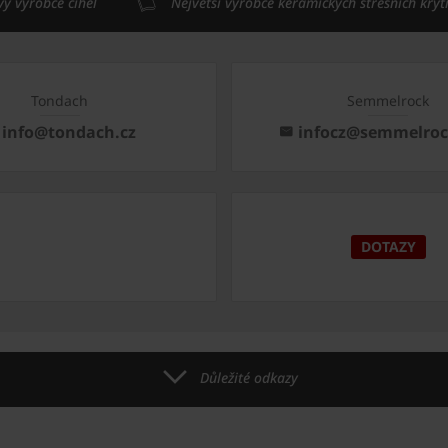
vý výrobce cihel
Největší výrobce keramických střešních kryt
Tondach
Semmelrock
info@tondach.cz
infocz@semmelro
DOTAZY
Důležité odkazy