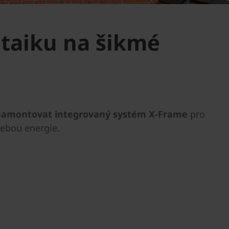
ltaiku na šikmé
namontovat integrovaný systém X-Frame
pro
řebou energie.