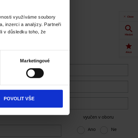
ěvnosti využíváme soubory
Close
, inzerci a analýzy. Partneři
li v důsledku toho, že
Hledat
Akce
Marketingové
Dokumenty
ke stažení
Produkty
POVOLIT VŠE
Kontakty