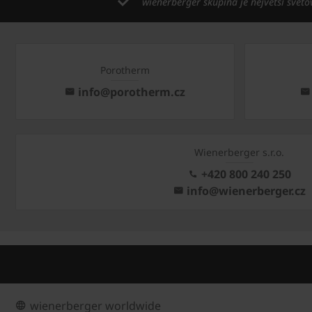
wienerberger skupina je největší světo
Porotherm
info@porotherm.cz
Wienerberger s.r.o.
+420 800 240 250
info@wienerberger.cz
wienerberger worldwide