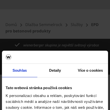
Domů
Dlažba Semmelrock
Služby
EPD
pro betonové produkty
wienerberger skupina je největší světový výrobce
cihel
Největší výrobce keramických střešních krytin v ČR
Deset výrobních závodů v ČR
Souhlas
Detaily
Více o cookies
Tato webová stránka používá cookies
Porotherm
K personalizaci obsahu a reklam, poskytování funkcí
info@porotherm.cz
sociálních médií a analýze naší návštěvnosti využíváme
soubory cookie. Informace o tom, jak náš web používáte,