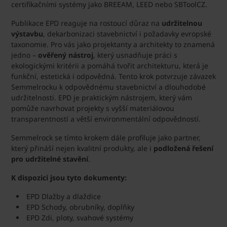
certifikačními systémy jako BREEAM, LEED nebo SBToolCZ.
Publikace EPD reaguje na rostoucí důraz na
udržitelnou
výstavbu
, dekarbonizaci stavebnictví i požadavky evropské
taxonomie. Pro vás jako projektanty a architekty to znamená
jedno –
ověřený nástroj
, který usnadňuje práci s
ekologickými kritérii a pomáhá tvořit architekturu, která je
funkční, estetická i odpovědná. Tento krok potvrzuje závazek
Semmelrocku k odpovědnému stavebnictví a dlouhodobé
udržitelnosti. EPD je praktickým nástrojem, který vám
pomůže navrhovat projekty s vyšší materiálovou
transparentností a větší environmentální odpovědností.
Semmelrock se tímto krokem dále profiluje jako partner,
který přináší nejen kvalitní produkty, ale i
podložená řešení
pro udržitelné stavění
.
K dispozici jsou tyto dokumenty:
EPD Dlažby a dlaždice
EPD Schody, obrubníky, doplňky
EPD Zdi, ploty, svahové systémy