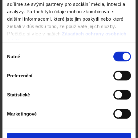
sdílíme se svými partnery pro sociální média, inzerci a
analýzy. Partneři tyto údaje mohou zkombinovat s
Tondach
dalšími informacemi, které jste jim poskytli nebo které
info@tondach.cz
získali v důsledku toho, že používáte jejich služby.
Přečtěte si více v našich
Zásadách ochrany osobních
údajů
.
Výběr
Nutné
Semmelrock
souhlasu
infocz@semmelrock.com
Preferenční
Statistické
Terca / Penter
info@terca.cz
Marketingové
Wienerberger s.r.o.