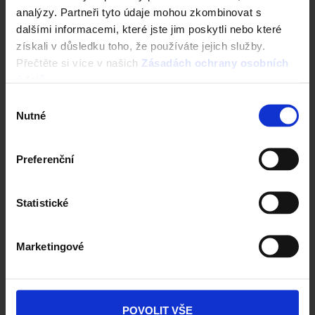
analýzy. Partneři tyto údaje mohou zkombinovat s
dalšími informacemi, které jste jim poskytli nebo které
Tondach
získali v důsledku toho, že používáte jejich služby.
info@tondach.cz
Přečtěte si více v našich
Zásadách ochrany osobních
údajů
.
Výběr
Nutné
souhlasu
Semmelrock
infocz@semmelrock.com
Preferenční
Statistické
Terca / Penter
info@terca.cz
Marketingové
Wienerberger s.r.o.
POVOLIT VŠE