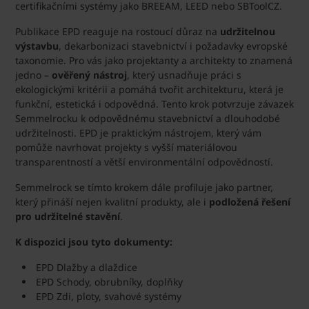
certifikačními systémy jako BREEAM, LEED nebo SBToolCZ.
Publikace EPD reaguje na rostoucí důraz na
udržitelnou
výstavbu
, dekarbonizaci stavebnictví i požadavky evropské
taxonomie. Pro vás jako projektanty a architekty to znamená
jedno –
ověřený nástroj
, který usnadňuje práci s
ekologickými kritérii a pomáhá tvořit architekturu, která je
funkční, estetická i odpovědná. Tento krok potvrzuje závazek
Semmelrocku k odpovědnému stavebnictví a dlouhodobé
udržitelnosti. EPD je praktickým nástrojem, který vám
pomůže navrhovat projekty s vyšší materiálovou
transparentností a větší environmentální odpovědností.
Semmelrock se tímto krokem dále profiluje jako partner,
který přináší nejen kvalitní produkty, ale i
podložená řešení
pro udržitelné stavění
.
K dispozici jsou tyto dokumenty:
EPD Dlažby a dlaždice
EPD Schody, obrubníky, doplňky
EPD Zdi, ploty, svahové systémy