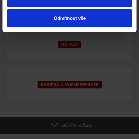
+420 800 240 250
info@wienerberger.cz
Odmítnout vše
DOTAZY
KARIÉRA U WIENERBERGER
Důležité odkazy