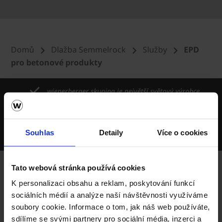
Domů
Dlažba Semmelrock
Služby
EPD
pro betonové produkty
wienerberger skupina je největší světový výrobce
cihel
Největší výrobce keramických střešních krytin v ČR
Souhlas
Detaily
Více o cookies
Deset výrobních závodů v ČR
Tato webová stránka používá cookies
K personalizaci obsahu a reklam, poskytování funkcí
Porotherm
sociálních médií a analýze naší návštěvnosti využíváme
info@porotherm.cz
soubory cookie. Informace o tom, jak náš web používáte,
sdílíme se svými partnery pro sociální média, inzerci a