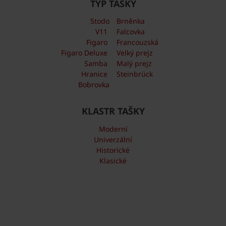
TYP TAŠKY
Stodo
Brněnka
V11
Falcovka
Figaro
Francouzská
Figaro Deluxe
Velký prejz
Samba
Malý prejz
Hranice
Steinbrück
Bobrovka
KLASTR TAŠKY
Moderní
Univerzální
Historické
Klasické