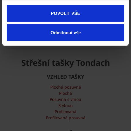
POVOLIT VŠE
Odmítnout vše
Střechy Tondach ve vašem okolí
Střešní tašky Tondach
VZHLED TAŠKY
Plochá posuvná
Plochá
Posuvná s vlnou
S vlnou
Profilovaná
Profilovaná posuvná