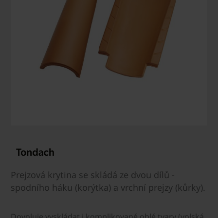
Prejzová krytina se skládá ze dvou dílů -
spodního háku (korýtka) a vrchní prejzy (kůrky).
Dovoluje vyskládat i komplikované oblé tvary (volská