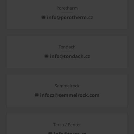
Porotherm
info@porotherm.cz
Tondach
info@tondach.cz
Semmelrock
infocz@semmelrock.com
Terca / Penter
info@terca.cz