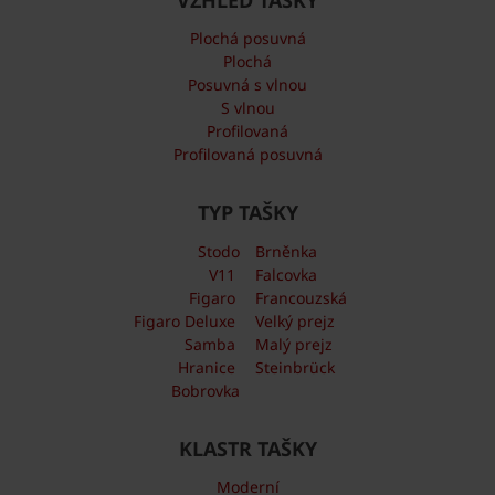
Plochá posuvná
Plochá
Posuvná s vlnou
S vlnou
Profilovaná
Profilovaná posuvná
TYP TAŠKY
Stodo
Brněnka
V11
Falcovka
Figaro
Francouzská
Figaro Deluxe
Velký prejz
Samba
Malý prejz
Hranice
Steinbrück
Bobrovka
KLASTR TAŠKY
Moderní