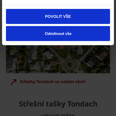
POVOLIT VŠE
Odmítnout vše
Střechy Tondach ve vašem okolí
Střešní tašky Tondach
VZHLED TAŠKY