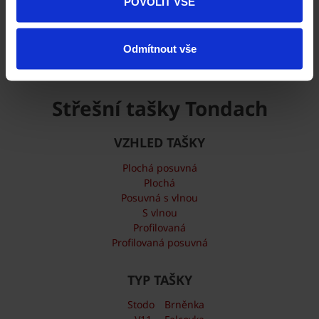
POVOLIT VŠE
Střechy Tondach ve vašem okolí
Odmítnout vše
Střešní tašky Tondach
VZHLED TAŠKY
Plochá posuvná
Plochá
Posuvná s vlnou
S vlnou
Profilovaná
Profilovaná posuvná
TYP TAŠKY
Stodo
Brněnka