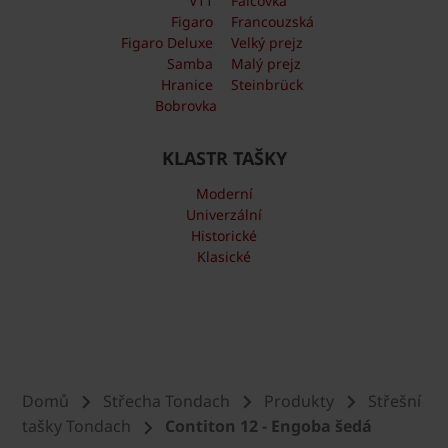
V11
Falcovka
Figaro
Francouzská
Figaro Deluxe
Velký prejz
Samba
Malý prejz
Hranice
Steinbrück
Bobrovka
KLASTR TAŠKY
Moderní
Univerzální
Historické
Klasické
Domů
Střecha Tondach
Produkty
Střešní
tašky Tondach
Contiton 12 - Engoba šedá