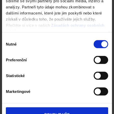
sdílíme se svými partnery pro sociální média, inzerci a
analýzy. Partneři tyto údaje mohou zkombinovat s
dalšími informacemi, které jste jim poskytli nebo které
získali v důsledku toho, že používáte jejich služby.
Contiton 12 - Engoba černá
Přečtěte si více v našich
Zásadách ochrany osobních
údajů
.
Výběr
Nutné
Reference Tondach
souhlasu
Preferenční
Statistické
Marketingové